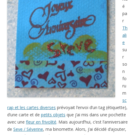
é
pa
r
Th
ali
e
su
r
so
n
fo
ru
m
sc
rap et les cartes diverses
prévoyait l’envoi d’un tag (étiquette),
d’une carte et de
petits objets
que j’ai mis dans une pochette
avec une
fleur en frivolité
. Mais aujourd’hui, c’est l’anniversaire
de
Seve / Séverine
, ma binomette. Alors, j’ai décidé d’ajouter,