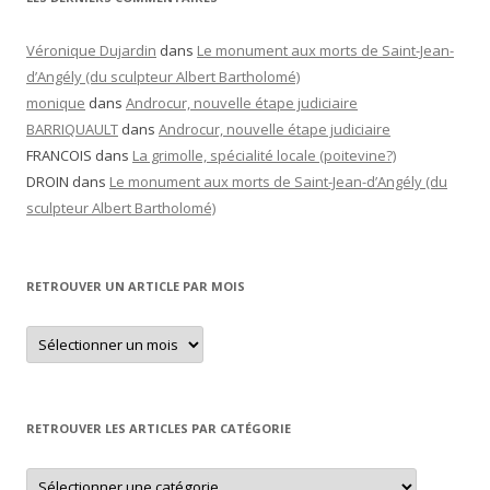
Véronique Dujardin
dans
Le monument aux morts de Saint-Jean-
d’Angély (du sculpteur Albert Bartholomé)
monique
dans
Androcur, nouvelle étape judiciaire
BARRIQUAULT
dans
Androcur, nouvelle étape judiciaire
FRANCOIS
dans
La grimolle, spécialité locale (poitevine?)
DROIN
dans
Le monument aux morts de Saint-Jean-d’Angély (du
sculpteur Albert Bartholomé)
RETROUVER UN ARTICLE PAR MOIS
Retrouver
un
article
par
mois
RETROUVER LES ARTICLES PAR CATÉGORIE
Retrouver
les