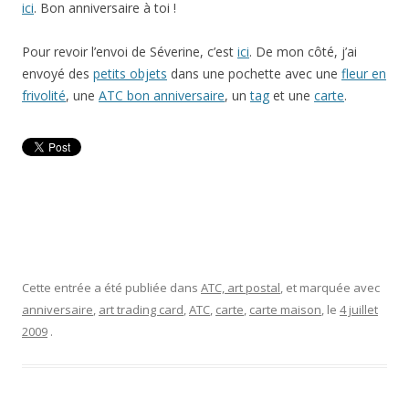
ici
. Bon anniversaire à toi !
Pour revoir l’envoi de Séverine, c’est
ici
. De mon côté, j’ai
envoyé des
petits objets
dans une pochette avec une
fleur en
frivolité
, une
ATC bon anniversaire
, un
tag
et une
carte
.
Cette entrée a été publiée dans
ATC, art postal
, et marquée avec
anniversaire
,
art trading card
,
ATC
,
carte
,
carte maison
, le
4 juillet
2009
.