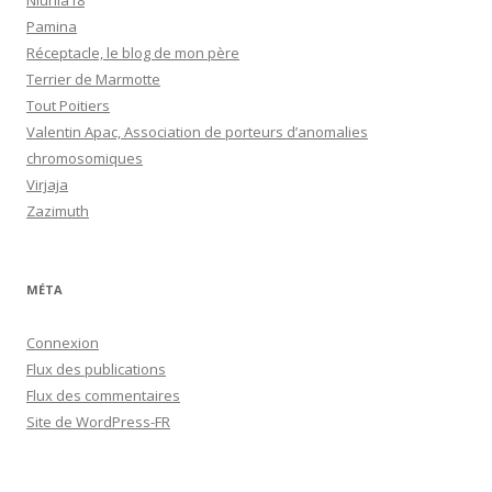
Niunia18
Pamina
Réceptacle, le blog de mon père
Terrier de Marmotte
Tout Poitiers
Valentin Apac, Association de porteurs d’anomalies
chromosomiques
Virjaja
Zazimuth
MÉTA
Connexion
Flux des publications
Flux des commentaires
Site de WordPress-FR