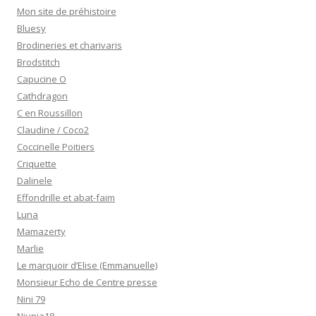
Mon site de préhistoire
Bluesy
Brodineries et charivaris
Brodstitch
Capucine O
Cathdragon
C en Roussillon
Claudine / Coco2
Coccinelle Poitiers
Criquette
Dalinele
Effondrille et abat-faim
Luna
Mamazerty
Marlie
Le marquoir d’Elise (Emmanuelle)
Monsieur Echo de Centre presse
Nini 79