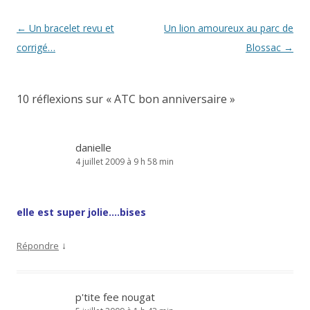
Navigation
←
Un bracelet revu et
Un lion amoureux au parc de
des
corrigé…
Blossac
→
articles
10 réflexions sur «
ATC bon anniversaire
»
danielle
4 juillet 2009 à 9 h 58 min
elle est super jolie….bises
↓
Répondre
p'tite fee nougat