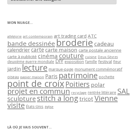
articles
par
catégorie
MON NUAGE…
art trading card
ATC
allégorie
art contemporain
broderie
bande dessinée
cadeau
carte
carte maison
calendrier
carte postale ancienne
couture
cinéma
carte à publicité
cuisine
Deux-Sèvres
DIY
exposition
festival
famille
deuxième guerre mondiale
fleur
lecture
jardin
marque-page
monument commémoratif
patrimoine
Paris
oiseau
papier maison
pochette
point de croix
Poitiers
polar
projet en commun
SAL
rentrée littéraire
recyclage
stitch a long
Vienne
sculpture
tricot
visite
États-Unis
église
LÀ OÙ JE VAIS SOUVENT…