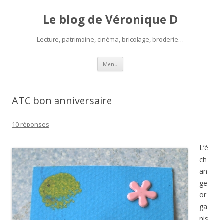
Le blog de Véronique D
Lecture, patrimoine, cinéma, bricolage, broderie…
Aller
Menu
au
contenu
ATC bon anniversaire
10 réponses
L’é
ch
an
ge
or
ga
nis