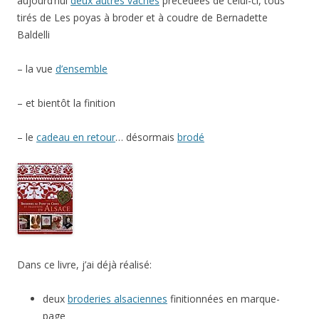
aujourd’hui
deux autres vaches
précédées de celui-ci, tous
tirés de Les poyas à broder et à coudre de Bernadette
Baldelli
– la vue
d’ensemble
– et bientôt la finition
– le
cadeau en retour
… désormais
brodé
Dans ce livre, j’ai déjà réalisé:
deux
broderies alsaciennes
finitionnées en marque-
page