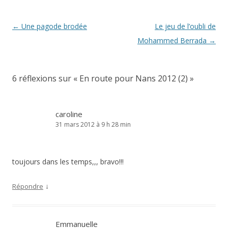
Navigation
←
Une pagode brodée
Le jeu de l’oubli de
des
Mohammed Berrada
→
articles
6 réflexions sur «
En route pour Nans 2012 (2)
»
caroline
31 mars 2012 à 9 h 28 min
toujours dans les temps,,, bravo!!!
↓
Répondre
Emmanuelle