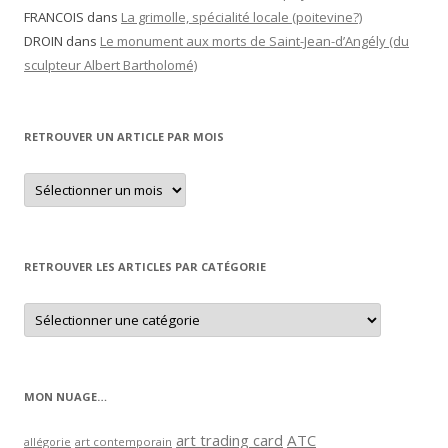
FRANCOIS
dans
La grimolle, spécialité locale (poitevine?)
DROIN
dans
Le monument aux morts de Saint-Jean-d’Angély (du
sculpteur Albert Bartholomé)
RETROUVER UN ARTICLE PAR MOIS
Retrouver
un
article
par
mois
RETROUVER LES ARTICLES PAR CATÉGORIE
Retrouver
les
articles
par
catégorie
MON NUAGE…
art trading card
ATC
allégorie
art contemporain