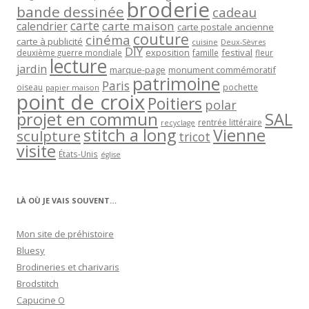
broderie
bande dessinée
cadeau
carte
carte maison
calendrier
carte postale ancienne
couture
cinéma
carte à publicité
cuisine
Deux-Sèvres
DIY
exposition
festival
famille
deuxième guerre mondiale
fleur
lecture
jardin
marque-page
monument commémoratif
patrimoine
Paris
oiseau
papier maison
pochette
point de croix
Poitiers
polar
projet en commun
SAL
rentrée littéraire
recyclage
stitch a long
Vienne
sculpture
tricot
visite
États-Unis
église
LÀ OÙ JE VAIS SOUVENT…
Mon site de préhistoire
Bluesy
Brodineries et charivaris
Brodstitch
Capucine O