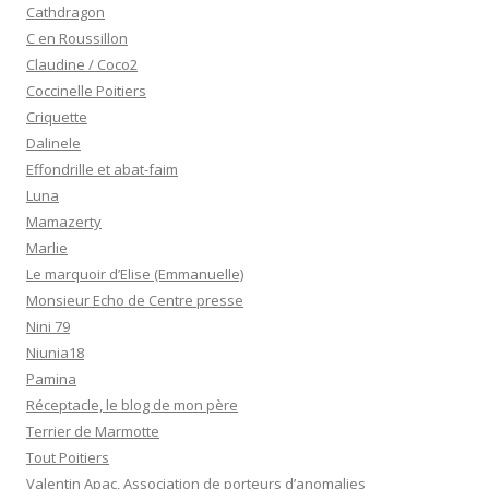
Cathdragon
C en Roussillon
Claudine / Coco2
Coccinelle Poitiers
Criquette
Dalinele
Effondrille et abat-faim
Luna
Mamazerty
Marlie
Le marquoir d’Elise (Emmanuelle)
Monsieur Echo de Centre presse
Nini 79
Niunia18
Pamina
Réceptacle, le blog de mon père
Terrier de Marmotte
Tout Poitiers
Valentin Apac, Association de porteurs d’anomalies