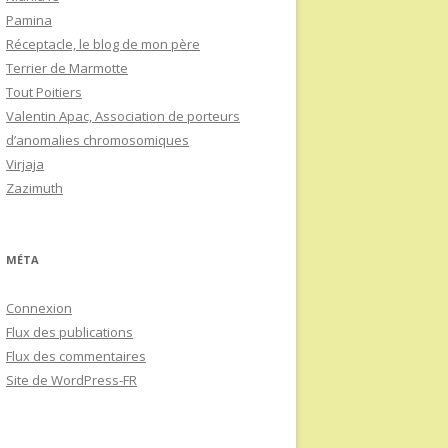
Pamina
Réceptacle, le blog de mon père
Terrier de Marmotte
Tout Poitiers
Valentin Apac, Association de porteurs
d’anomalies chromosomiques
Virjaja
Zazimuth
MÉTA
Connexion
Flux des publications
Flux des commentaires
Site de WordPress-FR