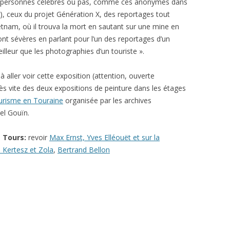
de personnes célèbres ou pas, comme ces anonymes dans
tz), ceux du projet Génération X, des reportages tout
etnam, où il trouva la mort en sautant sur une mine en
ont sévères en parlant pour l’un des reportages d’un
eilleur que les photographies d’un touriste ».
à aller voir cette exposition (attention, ouverte
rès vite des deux expositions de peinture dans les étages
urisme en Touraine
organisée par les archives
el Gouïn.
e Tours:
revoir
Max Ernst, Yves Elléouët et sur la
, Kertesz et Zola
,
Bertrand Bellon