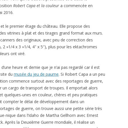
osition
Robert Capa et la couleur
a commencée en
i 2016.
et le premier étage du château. Elle propose des
es vitrines à plat et des tirages grand format aux murs.
 scanners des originaux, avec peu de correction des
2 »1/4 x 3 »1/4, 4″ x 5″), plus pour les ektachromes
leurs ont viré.
 d’une heure et demie que je n’ai pas regardé car il est
 site du
musée du jeu de paume
. Si Robert Capa a un peu
position commence surtout avec des reportages de guerre,
ur un cargo de transport de troupes. Il emportait alors
 et quelques-unes en couleur, chères et peu pratiques
llait compter le délai de développement dans un
portages de guerre, on trouve aussi une petite série très
ue-nique dans l’Idaho de Martha Gellhorn avec Ernest
ck. Après la Deuxième Guerre mondiale, il réalise un