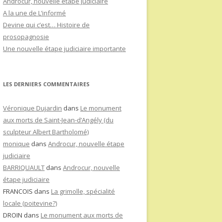
Androcur, nouvelle étape judiciaire
A la une de L’informé
Devine qui c’est… Histoire de
prosopagnosie
Une nouvelle étape judiciaire importante
LES DERNIERS COMMENTAIRES
Véronique Dujardin
dans
Le monument
aux morts de Saint-Jean-d’Angély (du
sculpteur Albert Bartholomé)
monique
dans
Androcur, nouvelle étape
judiciaire
BARRIQUAULT
dans
Androcur, nouvelle
étape judiciaire
FRANCOIS
dans
La grimolle, spécialité
locale (poitevine?)
DROIN
dans
Le monument aux morts de