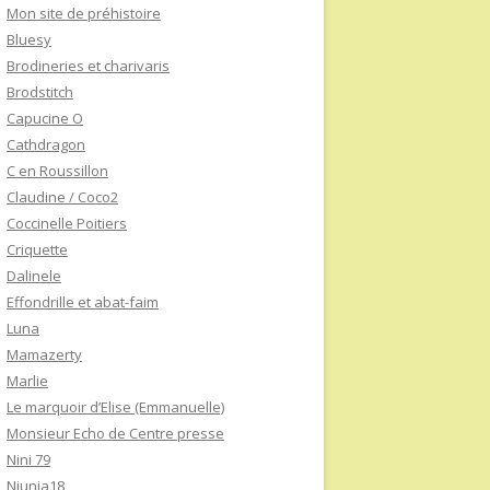
Mon site de préhistoire
Bluesy
Brodineries et charivaris
Brodstitch
Capucine O
Cathdragon
C en Roussillon
Claudine / Coco2
Coccinelle Poitiers
Criquette
Dalinele
Effondrille et abat-faim
Luna
Mamazerty
Marlie
Le marquoir d’Elise (Emmanuelle)
Monsieur Echo de Centre presse
Nini 79
Niunia18