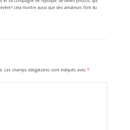
so et sa compagne de l’époque; de belles photos, qui
e sévère? cela montre aussi que des amateurs font du
e.
Les champs obligatoires sont indiqués avec
*