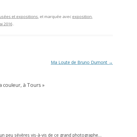
musées et expositions
, et marquée avec
exposition
,
ai 2016
.
Ma Loute de Bruno Dumont
→
a couleur, à Tours
»
nt un peu sévères vis-à-vis de ce grand photographe…