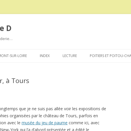
e D
roderie…
Aller
au
ONT-SUR-LOIRE
INDEX
LECTURE
POITIERS ET POITOU-CH
contenu
r, à Tours
longtemps que je ne suis pas allée voir les expositions de
hies organisées par le château de Tours, parfois en
ion avec le
musée du jeu de paume
comme ici, avec
New-York qui l’a d’abord présentée et a édité le