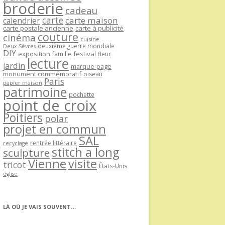
broderie
cadeau
carte
carte maison
calendrier
carte postale ancienne
carte à publicité
couture
cinéma
cuisine
deuxième guerre mondiale
Deux-Sèvres
DIY
exposition
festival
famille
fleur
lecture
jardin
marque-page
monument commémoratif
oiseau
Paris
papier maison
patrimoine
pochette
point de croix
Poitiers
polar
projet en commun
SAL
rentrée littéraire
recyclage
stitch a long
sculpture
Vienne
visite
tricot
États-Unis
église
LÀ OÙ JE VAIS SOUVENT…