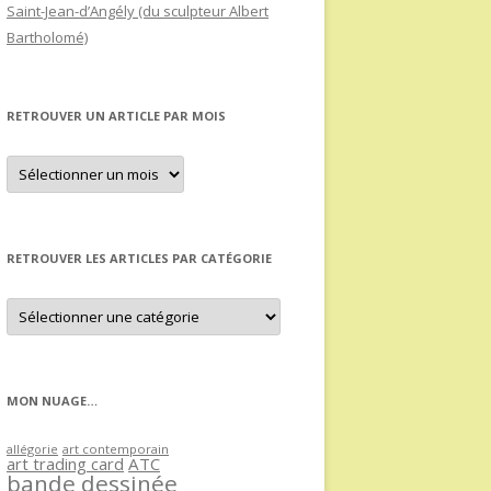
Saint-Jean-d’Angély (du sculpteur Albert
Bartholomé)
RETROUVER UN ARTICLE PAR MOIS
Retrouver
un
article
par
mois
RETROUVER LES ARTICLES PAR CATÉGORIE
Retrouver
les
articles
par
catégorie
MON NUAGE…
allégorie
art contemporain
art trading card
ATC
bande dessinée