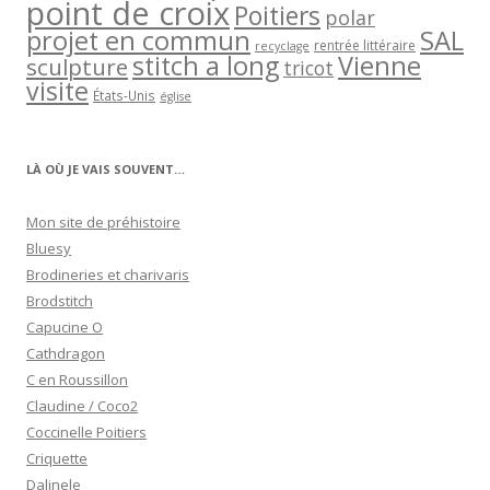
point de croix
Poitiers
polar
projet en commun
SAL
rentrée littéraire
recyclage
stitch a long
Vienne
sculpture
tricot
visite
États-Unis
église
LÀ OÙ JE VAIS SOUVENT…
Mon site de préhistoire
Bluesy
Brodineries et charivaris
Brodstitch
Capucine O
Cathdragon
C en Roussillon
Claudine / Coco2
Coccinelle Poitiers
Criquette
Dalinele