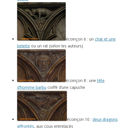
écoinçon 6 : un
chat et une
belette
ou un rat (selon les auteurs)
écoinçon 8 : une
tête
d’homme barbu
coiffé d’une capuche
écoinçon 10 :
deux dragons
affrontés
, aux cous entrelacés