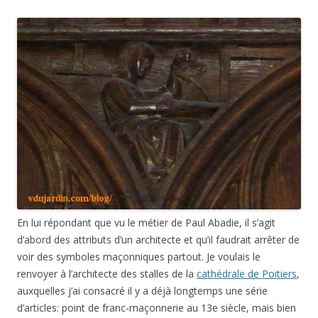
En lui répondant que vu le métier de Paul Abadie, il s’agit
d’abord des attributs d’un architecte et qu’il faudrait arrêter de
voir des symboles maçonniques partout. Je voulais le
renvoyer à l’architecte des stalles de la
cathédrale de Poitiers
,
auxquelles j’ai consacré il y a déjà longtemps une série
d’articles: point de franc-maçonnerie au 13e siècle, mais bien