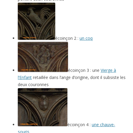
écoinçon 2 :
un coq
écoinçon 3 : une
Vierge à
l’Enfant
retaillée dans l’ange d’origine, dont il subsiste les
deux couronnes
écoinçon 4 :
une chauve-
souris