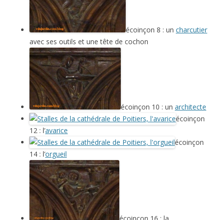
écoinçon 8 : un
charcutier
avec ses outils et une tête de cochon
écoinçon 10 : un
architecte
écoinçon
12 : l’
avarice
écoinçon
14 : l’
orgueil
écoinçon 16 : la