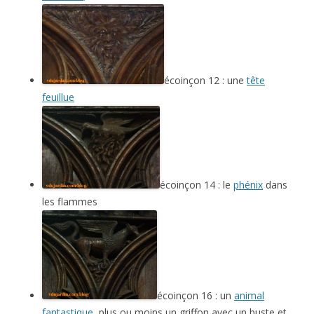
écoinçon 12 : une
tête
feuillue
écoinçon 14 : le
phénix
dans
les flammes
écoinçon 16 : un
animal
fantastique
, plus ou moins un griffon avec un buste et