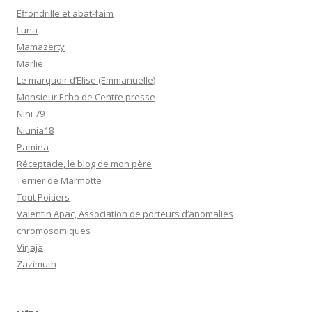
Effondrille et abat-faim
Luna
Mamazerty
Marlie
Le marquoir d’Elise (Emmanuelle)
Monsieur Echo de Centre presse
Nini 79
Niunia18
Pamina
Réceptacle, le blog de mon père
Terrier de Marmotte
Tout Poitiers
Valentin Apac, Association de porteurs d’anomalies
chromosomiques
Virjaja
Zazimuth