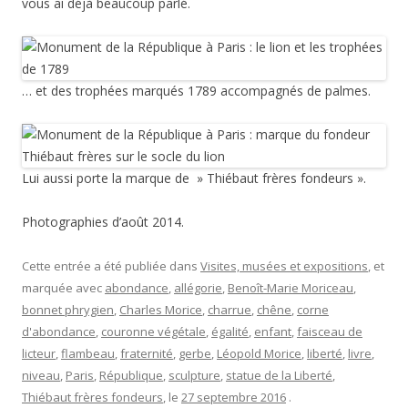
vous ai déjà beaucoup parlé.
… et des trophées marqués 1789 accompagnés de palmes.
Lui aussi porte la marque de » Thiébaut frères fondeurs ».
Photographies d’août 2014.
Cette entrée a été publiée dans
Visites, musées et expositions
, et
marquée avec
abondance
,
allégorie
,
Benoît-Marie Moriceau
,
bonnet phrygien
,
Charles Morice
,
charrue
,
chêne
,
corne
d'abondance
,
couronne végétale
,
égalité
,
enfant
,
faisceau de
licteur
,
flambeau
,
fraternité
,
gerbe
,
Léopold Morice
,
liberté
,
livre
,
niveau
,
Paris
,
République
,
sculpture
,
statue de la Liberté
,
Thiébaut frères fondeurs
, le
27 septembre 2016
.