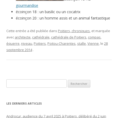
gourmandise
écoinçon 18 : un basilic ou un cocatrix
écoinçon 20 : un homme assis et un animal fantastique
Cette entrée a été publiée dans
Poitiers, chroniques
, et marquée
avec
architecte
,
cathédrale
,
cathédrale de Poitiers
,
compas
,
équerre
,
niveau
,
Poitiers
,
Poitou-Charentes
,
stalle
,
Vienne
, le
28
septembre 2014
.
Rechercher :
LES DERNIERS ARTICLES
Androcur, audience du 7 avril 2025 à Poitiers, délibéré du 2 juin