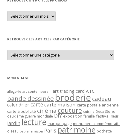
RETROUVER UN ARTICLE PAR MOIS
Retrouver
un
article
par
mois
RETROUVER LES ARTICLES PAR CATÉGORIE
Retrouver
les
articles
par
catégorie
MON NUAGE…
art trading card
ATC
allégorie
art contemporain
broderie
bande dessinée
cadeau
carte
carte maison
calendrier
carte postale ancienne
couture
cinéma
carte à publicité
cuisine
Deux-Sèvres
DIY
exposition
festival
famille
deuxième guerre mondiale
fleur
lecture
jardin
marque-page
monument commémoratif
patrimoine
Paris
oiseau
papier maison
pochette