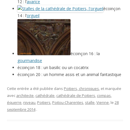
12 : l’
avarice
écoinçon
14 : l’
orgueil
écoinçon 16 : la
gourmandise
écoinçon 18 : un basilic ou un cocatrix
écoinçon 20 : un homme assis et un animal fantastique
Cette entrée a été publiée dans
Poitiers, chroniques
, et marquée
avec
architecte
,
cathédrale
,
cathédrale de Poitiers
,
compas
,
équerre
,
niveau
,
Poitiers
,
Poitou-Charentes
,
stalle
,
Vienne
, le
28
septembre 2014
.