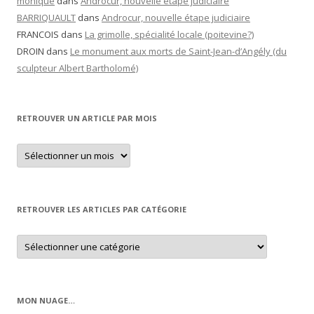
Bluesy
Brodineries et charivaris
Brodstitch
Capucine O
Cathdragon
C en Roussillon
Claudine / Coco2
Coccinelle Poitiers
Criquette
Dalinele
Effondrille et abat-faim
Luna
Mamazerty
Marlie
Le marquoir d’Elise (Emmanuelle)
Monsieur Echo de Centre presse
Nini 79
Niunia18
Pamina