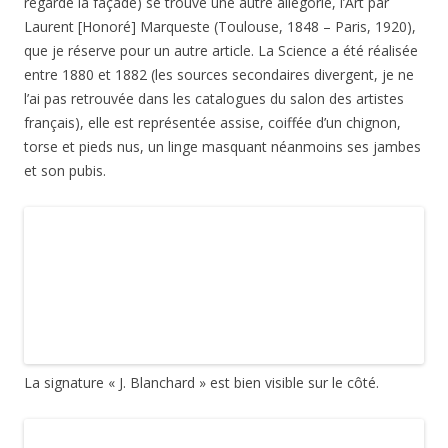
La Science est assise sur le savoir représenté (comme par
exemple pour la statue de
Descartes
par le comte de
Nieuwerkerke à Tours) par une
pile de livres
et un
globe
terrestre
, qui ici porte les signes du zodiaque (avec la balance,
ça tombe bien, c’est en ce moment ce signe).