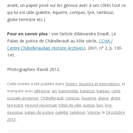
avant, un papier posé sur les genoux avec à ses côtés tout ce
qui lui est utile (palette, équerre, compas, lyre, tambour,
globe terrestre etc.).
Pour en savoir plus :
voir l’article d’Alexandra Enault, Le
Palais de justice de Châtellerault au XIXe siècle,
CCHA /
Centre Châtelleraudais Histoire Archives
), 2001, n° 2, p. 130-
141.
Photographies d’août 2012.
Cette entrée a été publiée dans
Visites, musées et expositions
, et
marquée avec
allégorie
,
art
,
baïonnette
,
balance
,
bateau
,
carte
postale ancienne
,
Châtellerault
,
compas
,
équerre
,
glaive
,
globe
terrestre
,
Honoré Hivonnait
,
hôtel de ville
,
justice
,
lion
,
lyre
,
musique
,
palais de justice
,
palette
,
tambour
,
Vienne
, le
24 octobre
2013
.