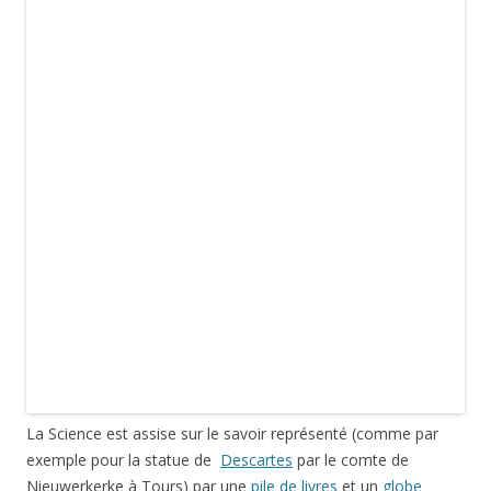
Elle tient en appui sur sa cuisse de sa main gauche une
tablette et brandit de sa main droite un grand compas.
Photographies d’octobre 2011.
Cette entrée a été publiée dans
Visites, musées et expositions
, et
marquée avec
allégorie
,
bronze
,
compas
,
globe terrestre
,
Jules
Blanchard
,
livre
,
Paris
,
pile de livres
,
science
,
sculpture
,
signe du
zodiaque
,
tablette
, le
12 octobre 2013
.