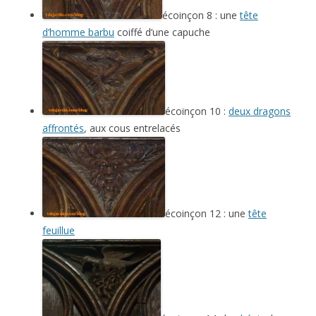
écoinçon 8 : une
tête
d’homme barbu
coiffé d’une capuche
écoinçon 10 :
deux dragons
affrontés
, aux cous entrelacés
écoinçon 12 : une
tête
feuillue