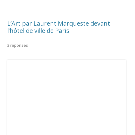
L’Art par Laurent Marqueste devant
l’hôtel de ville de Paris
3 réponses
Comme annoncé la semaine dernière, voici l’Art de Laurent
[Honoré] Marqueste (Toulouse, 1848 – Paris, 1920), prix de
Rome en 1871, qui fait le pendant de la
Science de Jules
Blanchard
sur le parvis devant l’hôtel de ville de Paris,
également réalisé entre 1880 et 1882.