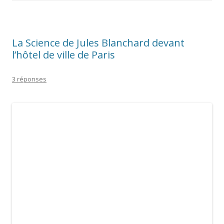
bronze qui siège devant la grille de la façade principale de
l’hôtel de ville de Paris. De l’autre côté (à droite quand on
regarde la façade) se trouve une autre allégorie, l’Art par
Laurent [Honoré] Marqueste (Toulouse, 1848 – Paris, 1920),
que je réserve pour un autre article. La Science a été réalisée
entre 1880 et 1882 (les sources secondaires divergent, je ne
l’ai pas retrouvée dans les catalogues du salon des artistes
français), elle est représentée assise, coiffée d’un chignon,
torse et pieds nus, un linge masquant néanmoins ses jambes
et son pubis.
La signature « J. Blanchard » est bien visible sur le côté.