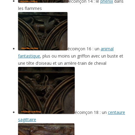
écoinçon 14 : le
phénix
dans
les flammes
écoinçon 16 : un
animal
fantastique
, plus ou moins un griffon avec un buste et
une tête d’oiseau et un arrière-train de cheval
écoinçon 18 : un
centaure
sagittaire