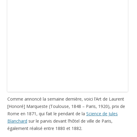
La signature de L[aurent] Marqueste, dont je vous reparlerai
bientôt pour la tombe d’
Alexandre Falguière
au
cimetière du
Père Lachaise
et la statue équestre d’Étienne Marcel
également près de l’hôtel de ville de Paris, est apposée sur le
côté.
L’Art est représenté sous les traits d’une allégorie
féminine, assise sur une colonne, coiffée d’une couronne
végétale, torse et pieds nus, un linge masquant néanmoins
ses jambes et son pubis. L’Art est concentré sur la peinture
qu’il est en train de réaliser, la palette posée à ses pieds.
Photographies d’octobre 2011.
Cette entrée a été publiée dans
Visites, musées et expositions
, et
marquée avec
allégorie
,
art
,
bronze
,
compas
,
globe terrestre
,
Laurent Marqueste
,
palette
,
Paris
,
science
,
sculpture
, le
19