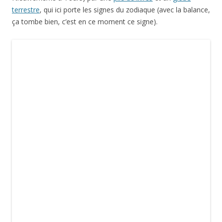
Rechercher :
LES DERNIERS ARTICLES
Androcur, audience du 7 avril 2025 à Poitiers, délibéré du 2 juin
2025
Androcur, nouvelle étape judiciaire
A la une de L’informé
Devine qui c’est… Histoire de prosopagnosie
Une nouvelle étape judiciaire importante
LES DERNIERS COMMENTAIRES