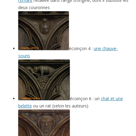
l’Enfant
retaillée dans l’ange d’origine, dont il subsiste les
deux couronnes
écoinçon 4 :
une chauve-
souris
écoinçon 6 : un
chat et une
belette
ou un rat (selon les auteurs)