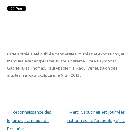
Cette entrée a été publiée dans
Visites, musées et expositions
, et
marquée avec
Angoulême
,
buste
,
Charente
,
Émile Peyronnet
,
Gabriel Jules Thomas
,
Paul Abadie fils
,
Raoul Verlet
,
salon des
artistes français
,
sculpture
, le
6 juin 2013
.
Navigation
←
Reconnaissance des
Merci Capucine!!! (et journées
des
légumes, l’arnaque de
nationales de l’archéologie)
→
articles
l’enquête…