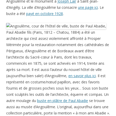
Angoulême et le monument à
Joseph Lair
à Saint-Jean-
d’Angély. La ville d’Angoulême lui consacre
une page ici
. Le
buste a été
payé en octobre 1928
.
Paul Abadie fils (Paris, 1812 – Chatou, 1884) a été un
architecte qui s’est assez violemment affronté à Prosper
Mérimée pour la restauration notamment des cathédrales de
Périgueux, d’Angoulême et de Bordeaux avant d’être
l’architecte du Sacré-cœur à Paris, dont les travaux,
commencés en 1875, se sont achevés en 1914, trente ans
après sa mort. Il est aussi l’auteur du nouvel hôtel de ville
(aujourd’hui bien sale!) d’Angoulême,
en savoir plus ici
. Il est
représenté en costume/nœud papillon, avec des favoris
fournis et de grosses poches sous les yeux… Sous son buste
sont sculptés les outils de l’architecte, équerre et compas. Un
autre moulage du
buste en plâtre de Paul Abadie
se trouve
aussi au musée d’Angoulême. L’original, aujourd’hui dans une
collection particulière, porte la mention « à mon ami Abadie ».