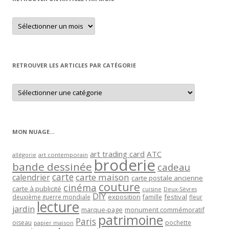
Retrouver
un
article
par
mois
RETROUVER LES ARTICLES PAR CATÉGORIE
Retrouver
les
articles
par
catégorie
MON NUAGE…
art trading card
ATC
allégorie
art contemporain
broderie
bande dessinée
cadeau
carte
carte maison
calendrier
carte postale ancienne
couture
cinéma
carte à publicité
cuisine
Deux-Sèvres
DIY
exposition
festival
famille
deuxième guerre mondiale
fleur
lecture
jardin
marque-page
monument commémoratif
patrimoine
Paris
oiseau
papier maison
pochette