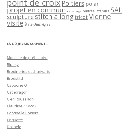
point de croix
Poitiers
polar
projet en commun
SAL
rentrée littéraire
recyclage
stitch a long
Vienne
sculpture
tricot
visite
États-Unis
église
LÀ OÙ JE VAIS SOUVENT…
Mon site de préhistoire
Bluesy
Brodineries et charivaris
Brodstitch
Capucine O
Cathdragon
C en Roussillon
Claudine / Coco2
Coccinelle Poitiers
Criquette
Dalinele