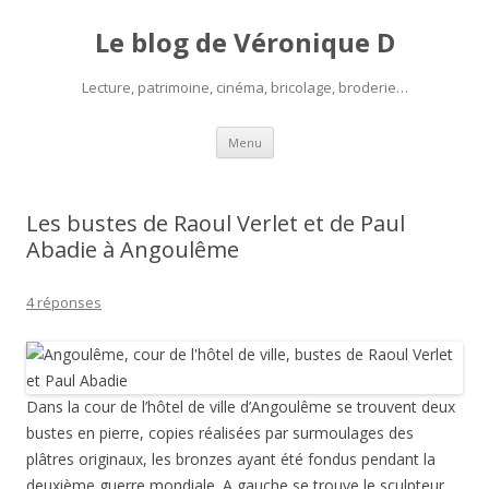
Le blog de Véronique D
Lecture, patrimoine, cinéma, bricolage, broderie…
Aller
Menu
au
contenu
Les bustes de Raoul Verlet et de Paul
Abadie à Angoulême
4 réponses
Dans la cour de l’hôtel de ville d’Angoulême se trouvent deux
bustes en pierre, copies réalisées par surmoulages des
plâtres originaux, les bronzes ayant été fondus pendant la
deuxième guerre mondiale. A gauche se trouve le sculpteur