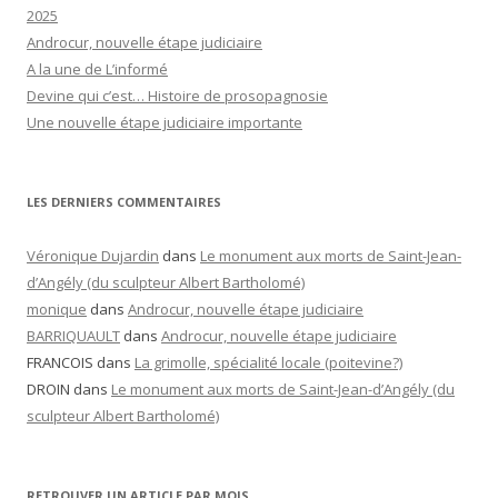
2025
Androcur, nouvelle étape judiciaire
A la une de L’informé
Devine qui c’est… Histoire de prosopagnosie
Une nouvelle étape judiciaire importante
LES DERNIERS COMMENTAIRES
Véronique Dujardin
dans
Le monument aux morts de Saint-Jean-
d’Angély (du sculpteur Albert Bartholomé)
monique
dans
Androcur, nouvelle étape judiciaire
BARRIQUAULT
dans
Androcur, nouvelle étape judiciaire
FRANCOIS
dans
La grimolle, spécialité locale (poitevine?)
DROIN
dans
Le monument aux morts de Saint-Jean-d’Angély (du
sculpteur Albert Bartholomé)
RETROUVER UN ARTICLE PAR MOIS