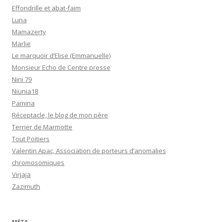
Effondrille et abat-faim
Luna
Mamazerty
Marlie
Le marquoir d’Elise (Emmanuelle)
Monsieur Echo de Centre presse
Nini 79
Niunia18
Pamina
Réceptacle, le blog de mon père
Terrier de Marmotte
Tout Poitiers
Valentin Apac, Association de porteurs d’anomalies
chromosomiques
Virjaja
Zazimuth
MÉTA