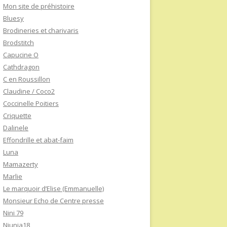
Mon site de préhistoire
Bluesy
Brodineries et charivaris
Brodstitch
Capucine O
Cathdragon
C en Roussillon
Claudine / Coco2
Coccinelle Poitiers
Criquette
Dalinele
Effondrille et abat-faim
Luna
Mamazerty
Marlie
Le marquoir d’Elise (Emmanuelle)
Monsieur Echo de Centre presse
Nini 79
Niunia18