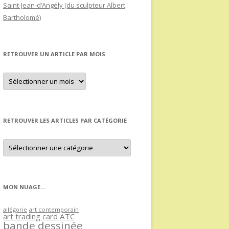
Saint-Jean-d’Angély (du sculpteur Albert
Bartholomé)
RETROUVER UN ARTICLE PAR MOIS
Retrouver
un
article
par
mois
RETROUVER LES ARTICLES PAR CATÉGORIE
Retrouver
les
articles
par
catégorie
MON NUAGE…
allégorie
art contemporain
art trading card
ATC
bande dessinée