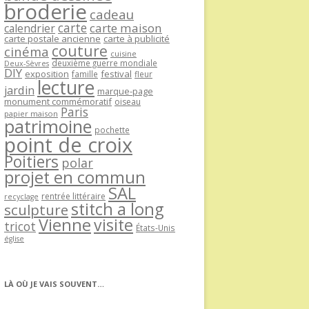
broderie
cadeau
carte
carte maison
calendrier
carte postale ancienne
carte à publicité
couture
cinéma
cuisine
deuxième guerre mondiale
Deux-Sèvres
DIY
exposition
festival
famille
fleur
lecture
jardin
marque-page
monument commémoratif
oiseau
Paris
papier maison
patrimoine
pochette
point de croix
Poitiers
polar
projet en commun
SAL
rentrée littéraire
recyclage
stitch a long
sculpture
Vienne
visite
tricot
États-Unis
église
LÀ OÙ JE VAIS SOUVENT…