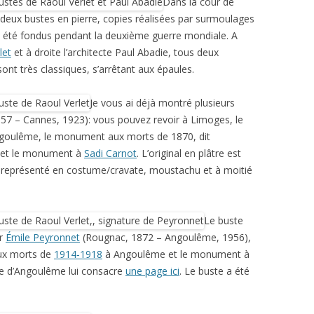
Dans la cour de
t deux bustes en pierre, copies réalisées par surmoulages
nt été fondus pendant la deuxième guerre mondiale. A
let
et à droite l’architecte Paul Abadie, tous deux
ont très classiques, s’arrêtant aux épaules.
Je vous ai déjà montré plusieurs
57 – Cannes, 1923): vous pouvez revoir à Limoges, le
ngoulême, le monument aux morts de 1870, dit
et le monument à
Sadi Carnot
. L’original en plâtre est
 représenté en costume/cravate, moustachu et à moitié
Le buste
ur
Émile Peyronnet
(Rougnac, 1872 – Angoulême, 1956),
ux morts de
1914-1918
à Angoulême et le monument à
lle d’Angoulême lui consacre
une page ici
. Le buste a été