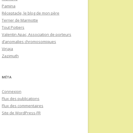
Pamina
Réceptacle, le blog de mon père
Terrier de Marmotte
Tout Poitiers
Valentin Apac, Association de porteurs
d’anomalies chromosomiques
Virjaja
Zazimuth
MÉTA
Connexion
Flux des publications
Flux des commentaires
Site de WordPress-FR