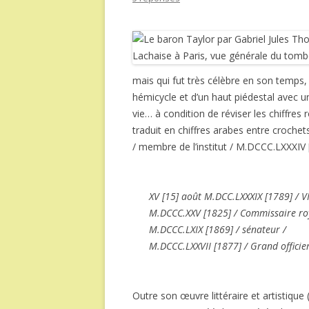
mais qui fut très célèbre en son temps
hémicycle et d’un haut piédestal avec u
vie… à condition de réviser les chiffres
traduit en chiffres arabes entre crochet
/ membre de l’institut / M.DCCC.LXXXIV 
XV [15] août M.DCC.LXXXIX [1789] / V
M.DCCC.XXV [1825] / Commissaire roya
M.DCCC.LXIX [1869] / sénateur /
M.DCCC.LXXVII [1877] / Grand officie
Outre son œuvre littéraire et artistique 