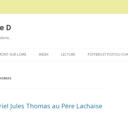
e D
roderie…
Aller
au
ONT-SUR-LOIRE
INDEX
LECTURE
POITIERS ET POITOU-CH
contenu
THOMAS
riel Jules Thomas au Père Lachaise