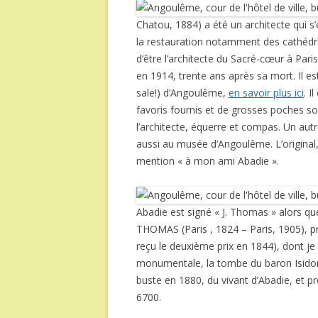
Chatou, 1884) a été un architecte qui 
la restauration notamment des cathédr
d’être l’architecte du Sacré-cœur à Pa
en 1914, trente ans après sa mort. Il est
sale!) d’Angoulême,
en savoir plus ici
. I
favoris fournis et de grosses poches so
l’architecte, équerre et compas. Un au
aussi au musée d’Angoulême. L’original, 
mention « à mon ami Abadie ».
Abadie est signé « J. Thomas » alors que
THOMAS (Paris , 1824 – Paris, 1905), p
reçu le deuxième prix en 1844), dont j
monumentale, la tombe du baron Isidore 
buste en 1880, du vivant d’Abadie, et 
6700.