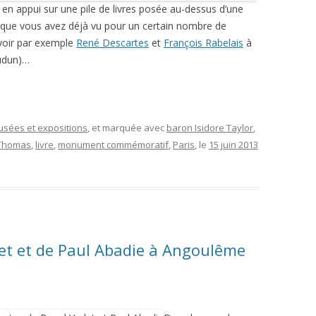
en appui sur une pile de livres posée au-dessus d’une
s que vous avez déjà vu pour un certain nombre de
(voir par exemple
René Descartes
et
François Rabelais
à
udun)…
musées et expositions
, et marquée avec
baron Isidore Taylor
,
 Thomas
,
livre
,
monument commémoratif
,
Paris
, le
15 juin 2013
let et de Paul Abadie à Angoulême