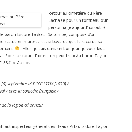
Retour au cimetière du Père
Lachaise pour un tombeau d’un
personnage aujourd’hui oublié
, le baron Isidore Taylor… Sa tombe, composé d’un
ne statue en marbre, est si bavarde qu’elle raconte sa
 romains
. Allez, je suis dans un bon jour, je vous les ai
s… Sous la statue d’abord, on peut lire « Au baron Taylor
[1884] ». Au dos :
I [6] septembre M.DCCC.LXXIX [1879] /
l / près la comédie française /
r de la légion d’honneur
(il faut inspecteur général des Beaux-Arts), Isidore Taylor