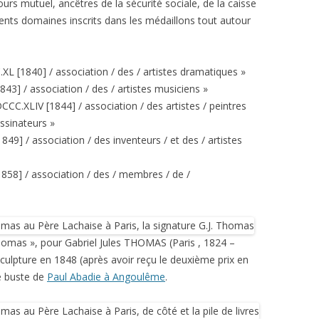
s mutuel, ancêtres de la sécurité sociale, de la caisse
rents domaines inscrits dans les médaillons tout autour
L [1840] / association / des / artistes dramatiques »
43] / association / des / artistes musiciens »
DCCC.XLIV [1844] / association / des artistes / peintres
essinateurs »
49] / association / des inventeurs / et des / artistes
858] / association / des / membres / de /
 Thomas », pour Gabriel Jules THOMAS (Paris , 1824 –
culpture en 1848 (après avoir reçu le deuxième prix en
le buste de
Paul Abadie à Angoulême
.