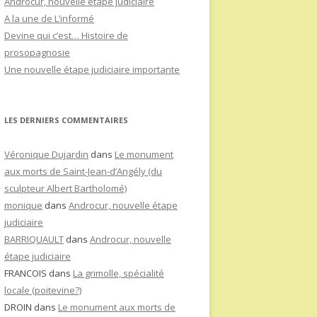
Androcur, nouvelle étape judiciaire
A la une de L’informé
Devine qui c’est… Histoire de
prosopagnosie
Une nouvelle étape judiciaire importante
LES DERNIERS COMMENTAIRES
Véronique Dujardin
dans
Le monument
aux morts de Saint-Jean-d’Angély (du
sculpteur Albert Bartholomé)
monique
dans
Androcur, nouvelle étape
judiciaire
BARRIQUAULT
dans
Androcur, nouvelle
étape judiciaire
FRANCOIS
dans
La grimolle, spécialité
locale (poitevine?)
DROIN
dans
Le monument aux morts de