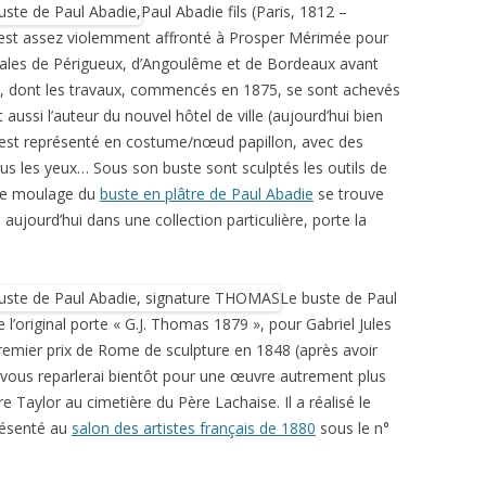
Paul Abadie fils (Paris, 1812 –
s’est assez violemment affronté à Prosper Mérimée pour
ales de Périgueux, d’Angoulême et de Bordeaux avant
ris, dont les travaux, commencés en 1875, se sont achevés
 aussi l’auteur du nouvel hôtel de ville (aujourd’hui bien
l est représenté en costume/nœud papillon, avec des
us les yeux… Sous son buste sont sculptés les outils de
tre moulage du
buste en plâtre de Paul Abadie
se trouve
aujourd’hui dans une collection particulière, porte la
Le buste de Paul
 l’original porte « G.J. Thomas 1879 », pour Gabriel Jules
remier prix de Rome de sculpture en 1848 (après avoir
e vous reparlerai bientôt pour une œuvre autrement plus
Taylor au cimetière du Père Lachaise. Il a réalisé le
présenté au
salon des artistes français de 1880
sous le n°