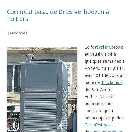
Ceci n’est pas… de Dries Verhoeven à
Poitiers
3 réponses
Le
festival à Corps
a
eu lieu il y a déjà
quelques semaines à
Poitiers, du 11 au 18
avril 2014. Je vous ai
parlé de
15 x la nuit
,
de Paul-André
Fortier. J’aborde
aujourd’hui un
spectacle qui a
beaucoup fait parler!
Ceci n’est pas
,
de
Dries Verhoeven
.