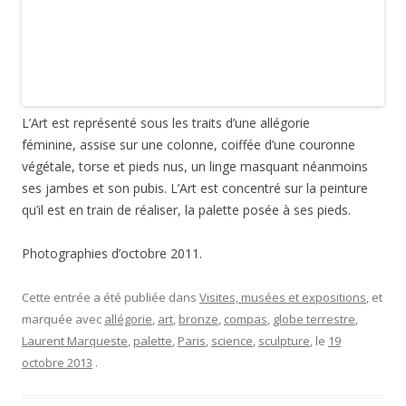
Les ateliers du Midi de Marie-Paule Vial
2 réponses
J
’
ai reçu ce livre des éditions
Gallimard
, dans le cadre d’une masse critique spéciale
jeunesse organisée par
Babelio
. Un grand merci à eux.
Le livre
:
Les ateliers du Midi
de Marie-Paule Vial, collection