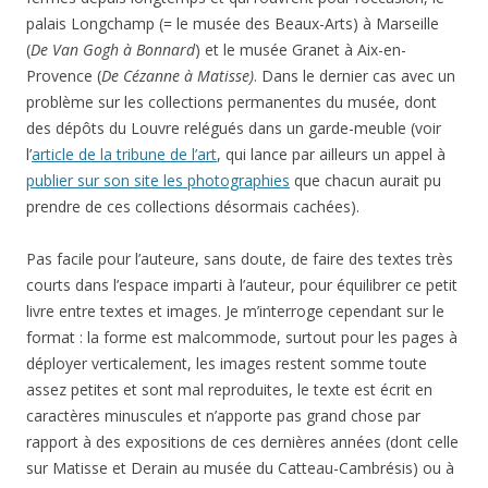
livres d’art (à emprunter en bibliothèque). Alors, pourquoi pas
pour une première approche pour quelqu’un qui ne connaîtrait
pas le sujet, mais si certaines revues d’art sortent des
numéros spéciaux, alors, privilégiez-les, leur format A4 ou à
peu près est plus adapté aux reproductions et elles sont
souvent de bonne qualité (j’ai feuilleté le supplément spécial
de Télérama, il a l’air pas mal).
Cette entrée a été publiée dans
Lecture / autres
, et marquée
avec
art
,
exposition
,
lecture
,
Marie-Paule Vial
, le
24 juin 2013
.
Rechercher :