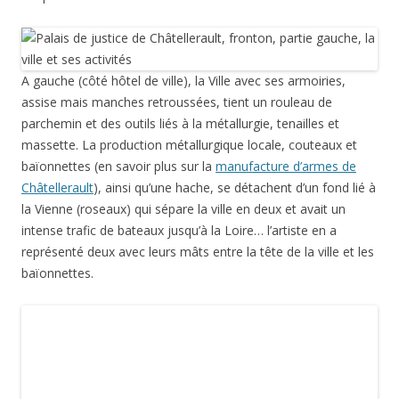
A gauche (côté hôtel de ville), la Ville avec ses armoiries,
assise mais manches retroussées, tient un rouleau de
parchemin et des outils liés à la métallurgie, tenailles et
massette. La production métallurgique locale, couteaux et
baïonnettes (en savoir plus sur la
manufacture d’armes de
Châtellerault
), ainsi qu’une hache, se détachent d’un fond lié à
la Vienne (roseaux) qui sépare la ville en deux et avait un
intense trafic de bateaux jusqu’à la Loire… l’artiste en a
représenté deux avec leurs mâts entre la tête de la ville et les
baïonnettes.
A droite (côté musée), l’art est assise la tête penchée en
avant, un papier posé sur les genoux avec à ses côtés tout ce