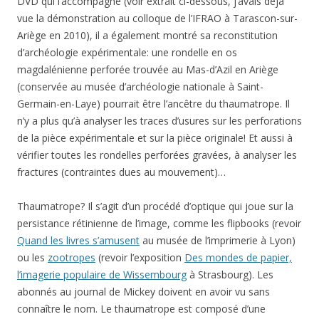
DVD qui l’accompagne (voir extrait ci-dessous, j’avais déjà
vue la démonstration au colloque de l’IFRAO à Tarascon-sur-
Ariège en 2010), il a également montré sa reconstitution
d’archéologie expérimentale: une rondelle en os
magdalénienne perforée trouvée au Mas-d’Azil en Ariège
(conservée au musée d’archéologie nationale à Saint-
Germain-en-Laye) pourrait être l’ancêtre du thaumatrope. Il
n’y a plus qu’à analyser les traces d’usures sur les perforations
de la pièce expérimentale et sur la pièce originale! Et aussi à
vérifier toutes les rondelles perforées gravées, à analyser les
fractures (contraintes dues au mouvement)…
Thaumatrope? Il s’agit d’un procédé d’optique qui joue sur la
persistance rétinienne de l’image, comme les flipbooks (revoir
Quand les livres s’amusent
au musée de l’imprimerie à Lyon)
ou les
zootropes
(revoir l’exposition
Des mondes de papier,
l’imagerie populaire de Wissembourg
à Strasbourg). Les
abonnés au journal de Mickey doivent en avoir vu sans
connaître le nom. Le thaumatrope est composé d’une