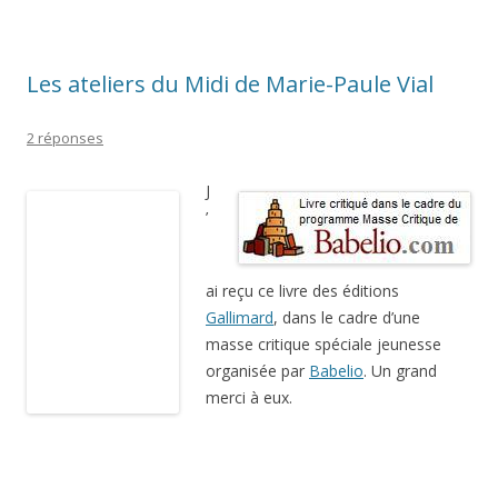
découverte hors série, coédition
Gallimard
et Réunion des
musées nationaux/Grand Palais, 2013, non paginé, ISBN
9782070141764.
Présentation officielle de l’éditeur
: Depuis les premiers
voyages de Van Gogh et Gauguin à Arles, puis de Renoir et de
Signac sur la Côte d’Azur dans les années 1880, le Midi a été
une source infinie d’inspiration pour les peintres, un grand
atelier à ciel ouvert. Ils y trouvent un ailleurs longtemps rêvé,
où les mythologies revivent dans la beauté des paysages et
l’intensité de la lumière, et plus simplement aussi un paradis.
Cézanne vit à Aix et peint aussi Marseille et l’Estaque ; Renoir
s’installe à Cagnes ; Signac fait découvrir Saint-Tropez à ses
amis post-impressionnistes ; Matisse, après des séjours à
Collioure, choisit Nice ; Bonnard ne se lasse pas de peindre le
Cannet… Ce hors-série met en scène les plus belles
représentations d’un territoire béni des dieux et des peintres.
Mon avis :
le livre (format approximatif 12 sur 18cm)