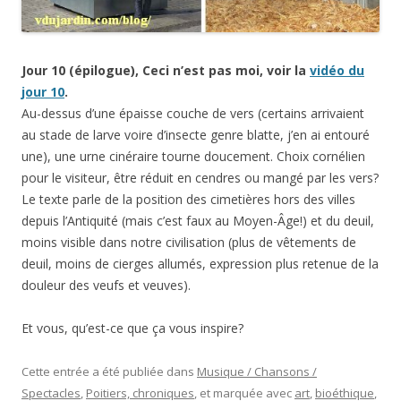
Jour 10 (épilogue), Ceci n’est pas moi, voir la
vidéo du
jour 10
.
Au-dessus d’une épaisse couche de vers (certains arrivaient
au stade de larve voire d’insecte genre blatte, j’en ai entouré
une), une urne cinéraire tourne doucement. Choix cornélien
pour le visiteur, être réduit en cendres ou mangé par les vers?
Le texte parle de la position des cimetières hors des villes
depuis l’Antiquité (mais c’est faux au Moyen-Âge!) et du deuil,
moins visible dans notre civilisation (plus de vêtements de
deuil, moins de cierges allumés, expression plus retenue de la
douleur des veufs et veuves).
Et vous, qu’est-ce que ça vous inspire?
Cette entrée a été publiée dans
Musique / Chansons /
Spectacles
,
Poitiers, chroniques
, et marquée avec
art
,
bioéthique
,