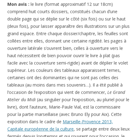
palais Longchamp (= le musée des Beaux-Arts) à Marseille
(
De Van Gogh à Bonnard
)
et le musée Granet à Aix-en-
Provence (
De Cézanne à Matisse)
.
Dans le dernier cas avec un
problème sur les collections permanentes du musée, dont
des dépôts du Louvre relégués dans un garde-meuble (voir
l’
article de la tribune de l’art
, qui lance par ailleurs un appel à
publier sur son site les photographies
que chacun aurait pu
prendre de ces collections désormais cachées).
Pas facile pour l’auteure, sans doute, de faire des textes très
courts dans l’espace imparti à l’auteur, pour équilibrer ce petit
livre entre textes et images. Je m’interroge cependant sur le
format : la forme est malcommode, surtout pour les pages à
déployer verticalement, les images restent somme toute
assez petites et sont mal reproduites, le texte est écrit en
caractères minuscules et n’apporte pas grand chose par
rapport à des expositions de ces dernières années (dont celle
sur Matisse et Derain au musée du Catteau-Cambrésis) ou à
des grandes généralités que vous pourrez trouver dans des