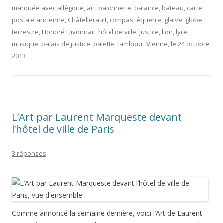
L’Art par Laurent Marqueste devant
l’hôtel de ville de Paris
3 réponses
Comme annoncé la semaine dernière, voici l’Art de Laurent
[Honoré] Marqueste (Toulouse, 1848 – Paris, 1920), prix de
Rome en 1871, qui fait le pendant de la
Science de Jules
Blanchard
sur le parvis devant l’hôtel de ville de Paris,
également réalisé entre 1880 et 1882.
La signature de L[aurent] Marqueste, dont je vous reparlerai
bientôt pour la tombe d’
Alexandre Falguière
au
cimetière du