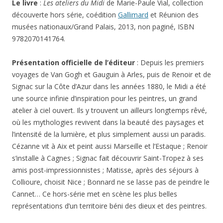
comprend huit courts dossiers, constitués chacun d’une
double page qui se déplie sur le côté (six fois) ou sur le haut
(deux fois), pour laisser apparaître des illustrations sur un plus
grand espace. Entre chaque dossier/chapitre, les feuilles sont
collées entre elles, donnant une certaine rigidité. les pages à
ouverture latérale s’ouvrent bien, celles à ouverture vers le
haut nécessitent de bien pouvoir ouvrir le livre à plat (pas
facile avec la couverture semi-rigide) avant de déplier le volet
supérieur. Les couleurs des tableaux apparaissent ternes,
certaines ont des dominantes qui ne sont pas celles des
tableaux (au moins dans mes souvenirs…). Il a été publié à
l’occasion de l’exposition qui vient de commencer,
Le Grand
Atelier du Midi
(au singulier pour l’exposition, au pluriel pour le
livre), dont l’auteure, Marie-Paule Vial, est la commissaire
pour la partie marseillaise (avec Bruno Ely pour Aix). Cette
exposition dans le cadre de
Marseille-Provence 2013,
Capitale européenne de la culture
, se partage entre deux lieux
fermés depuis longtemps et qui rouvrent pour l’occasion, le