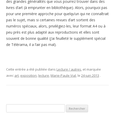
LES DERNIERS ARTICLES
Androcur, audience du 7 avril 2025 à Poitiers, délibéré du 2 juin
2025
Androcur, nouvelle étape judiciaire
A la une de L’informé
Devine qui c’est… Histoire de prosopagnosie
Une nouvelle étape judiciaire importante
LES DERNIERS COMMENTAIRES
Véronique Dujardin
dans
Le monument aux morts de Saint-Jean-
d’Angély (du sculpteur Albert Bartholomé)
monique
dans
Androcur, nouvelle étape judiciaire
BARRIQUAULT
dans
Androcur, nouvelle étape judiciaire
FRANCOIS
dans
La grimolle, spécialité locale (poitevine?)
DROIN
dans
Le monument aux morts de Saint-Jean-d’Angély (du