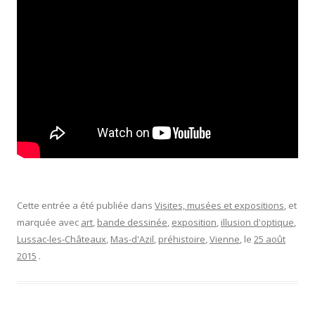
Cette entrée a été publiée dans
Visites, musées et expositions
, et
marquée avec
art
,
bande dessinée
,
exposition
,
illusion d'optique
,
Lussac-les-Châteaux
,
Mas-d'Azil
,
préhistoire
,
Vienne
, le
25 août
2015
.