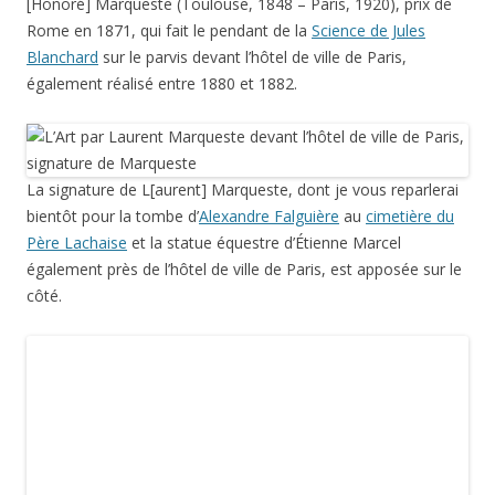
Père Lachaise
et la statue équestre d’Étienne Marcel
également près de l’hôtel de ville de Paris, est apposée sur le
côté.
L’Art est représenté sous les traits d’une allégorie
féminine, assise sur une colonne, coiffée d’une couronne
végétale, torse et pieds nus, un linge masquant néanmoins
ses jambes et son pubis. L’Art est concentré sur la peinture
qu’il est en train de réaliser, la palette posée à ses pieds.
Photographies d’octobre 2011.
Cette entrée a été publiée dans
Visites, musées et expositions
, et
marquée avec
allégorie
,
art
,
bronze
,
compas
,
globe terrestre
,
Laurent Marqueste
,
palette
,
Paris
,
science
,
sculpture
, le
19
octobre 2013
.