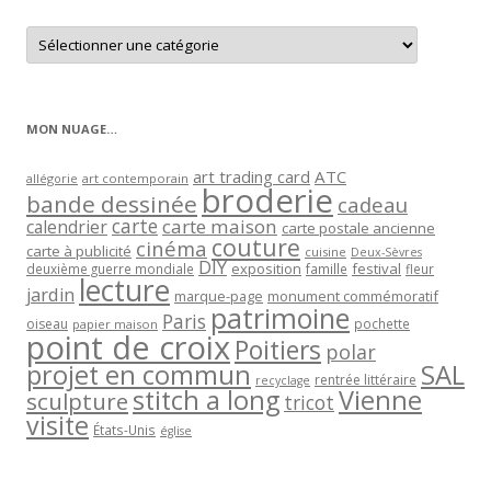
Retrouver
les
articles
par
catégorie
MON NUAGE…
art trading card
ATC
allégorie
art contemporain
broderie
bande dessinée
cadeau
carte
carte maison
calendrier
carte postale ancienne
couture
cinéma
carte à publicité
cuisine
Deux-Sèvres
DIY
exposition
festival
famille
deuxième guerre mondiale
fleur
lecture
jardin
marque-page
monument commémoratif
patrimoine
Paris
oiseau
papier maison
pochette
point de croix
Poitiers
polar
projet en commun
SAL
rentrée littéraire
recyclage
stitch a long
Vienne
sculpture
tricot
visite
États-Unis
église