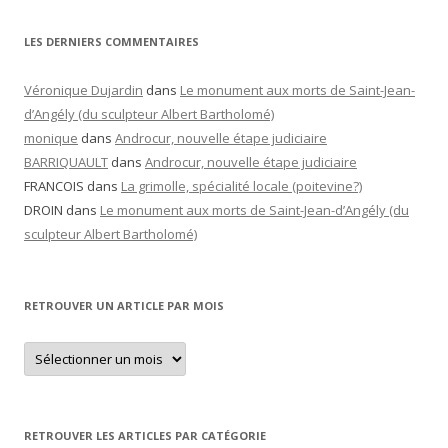
LES DERNIERS COMMENTAIRES
Véronique Dujardin
dans
Le monument aux morts de Saint-Jean-
d’Angély (du sculpteur Albert Bartholomé)
monique
dans
Androcur, nouvelle étape judiciaire
BARRIQUAULT
dans
Androcur, nouvelle étape judiciaire
FRANCOIS
dans
La grimolle, spécialité locale (poitevine?)
DROIN
dans
Le monument aux morts de Saint-Jean-d’Angély (du
sculpteur Albert Bartholomé)
RETROUVER UN ARTICLE PAR MOIS
Retrouver
un
article
par
mois
RETROUVER LES ARTICLES PAR CATÉGORIE