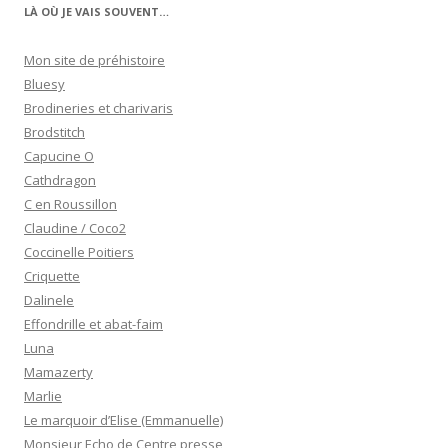
LÀ OÙ JE VAIS SOUVENT…
Mon site de préhistoire
Bluesy
Brodineries et charivaris
Brodstitch
Capucine O
Cathdragon
C en Roussillon
Claudine / Coco2
Coccinelle Poitiers
Criquette
Dalinele
Effondrille et abat-faim
Luna
Mamazerty
Marlie
Le marquoir d’Elise (Emmanuelle)
Monsieur Echo de Centre presse