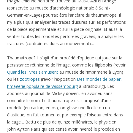
magdalénienne perforée trouvée au Mas-d’Azil en Ariège
(conservée au musée d’archéologie nationale à Saint-
Germain-en-Laye) pourrait être l’ancêtre du thaumatrope. Il
n’y a plus qu’à analyser les traces d’usures sur les perforations
de la pièce expérimentale et sur la pièce originale! Et aussi à
vérifier toutes les rondelles perforées gravées, à analyser les
fractures (contraintes dues au mouvement)…
Thaumatrope? Il s’agit d’un procédé d’optique qui joue sur la
persistance rétinienne de l’image, comme les flipbooks (revoir
Quand les livres s’amusent
au musée de l’imprimerie à Lyon)
ou les
zootropes
(revoir l’exposition
Des mondes de papier,
l’imagerie populaire de Wissembourg
à Strasbourg). Les
abonnés au journal de Mickey doivent en avoir vu sans
connaître le nom. Le thaumatrope est composé d’une
rondelle (en carton, en os), on glisse une ficelle ou un
élastique, on fait tourner, et par exemple l’oiseau entre dans
la cage… Battu de plus de quinze millénaires, le physicien
John Ayrton Paris qui est censé avoir inventé le procédé en