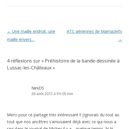
Navigation
←
Une maille endroit, une
ATC aériennes de Mamazerty
des
maille envers…
→
articles
4 réflexions sur «
Préhistoire de la bande-dessinée à
Lussac-les-Châteaux
»
NiniDS
26 août 2015 à 9 h 05 min
Merci pour ce partage très intéressant !! j’ignorais du tout au
tout que nos ancêtres s’amusaient déjà avec ce qui nous a
ravi dans le journal de Mickey il y a… quelque temps, hi hi…