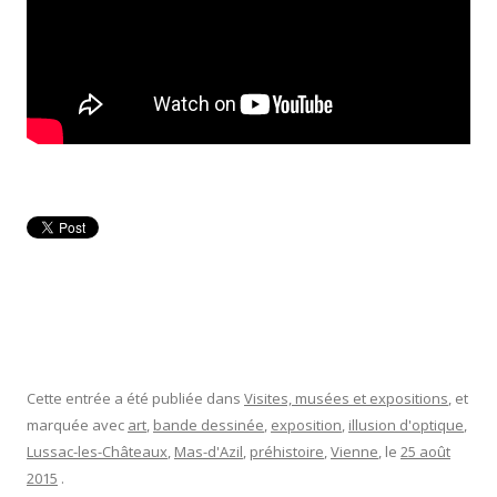
Cette entrée a été publiée dans
Visites, musées et expositions
, et
marquée avec
art
,
bande dessinée
,
exposition
,
illusion d'optique
,
Lussac-les-Châteaux
,
Mas-d'Azil
,
préhistoire
,
Vienne
, le
25 août
2015
.