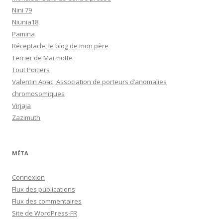
Nini 79
Niunia18
Pamina
Réceptacle, le blog de mon père
Terrier de Marmotte
Tout Poitiers
Valentin Apac, Association de porteurs d’anomalies
chromosomiques
Virjaja
Zazimuth
MÉTA
Connexion
Flux des publications
Flux des commentaires
Site de WordPress-FR