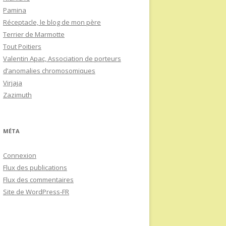
Pamina
Réceptacle, le blog de mon père
Terrier de Marmotte
Tout Poitiers
Valentin Apac, Association de porteurs
d’anomalies chromosomiques
Virjaja
Zazimuth
MÉTA
Connexion
Flux des publications
Flux des commentaires
Site de WordPress-FR