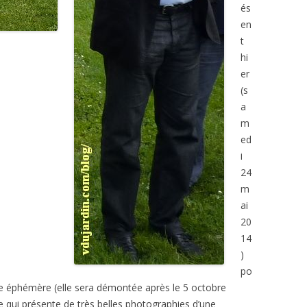
és
en
t
hi
er
(s
a
m
ed
i
24
m
ai
20
14
)
po
vre éphémère (elle sera démontée après le 5 octobre
 qui présente de très belles photographies d’une