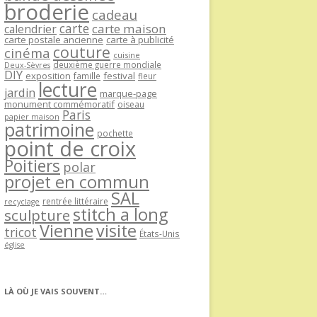
broderie
cadeau
carte
carte maison
calendrier
carte postale ancienne
carte à publicité
couture
cinéma
cuisine
deuxième guerre mondiale
Deux-Sèvres
DIY
exposition
festival
famille
fleur
lecture
jardin
marque-page
monument commémoratif
oiseau
Paris
papier maison
patrimoine
pochette
point de croix
Poitiers
polar
projet en commun
SAL
rentrée littéraire
recyclage
stitch a long
sculpture
Vienne
visite
tricot
États-Unis
église
LÀ OÙ JE VAIS SOUVENT…