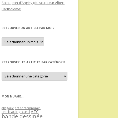
Saint-Jean-d’Angély (du sculpteur Albert
Bartholomé)
RETROUVER UN ARTICLE PAR MOIS
Retrouver
un
article
par
mois
RETROUVER LES ARTICLES PAR CATÉGORIE
Retrouver
les
articles
par
catégorie
MON NUAGE…
allégorie
art contemporain
art trading card
ATC
bande dessinée