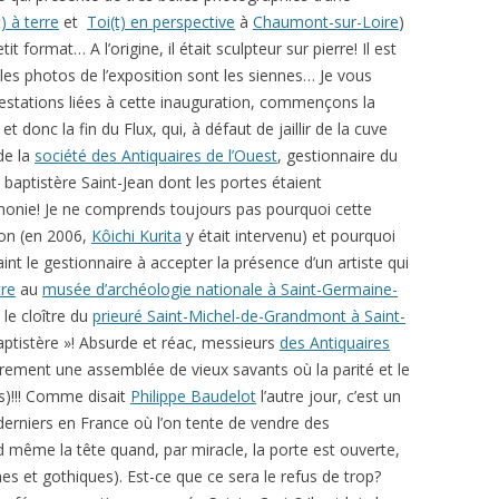
t) à terre
et
Toi(t) en perspective
à
Chaumont-sur-Loire
)
 format… A l’origine, il était sculpteur sur pierre! Il est
les photos de l’exposition sont les siennes… Je vous
ifestations liées à cette inauguration, commençons la
et donc la fin du Flux, qui, à défaut de jaillir de la cuve
de la
société des Antiquaires de l’Ouest
, gestionnaire du
u baptistère Saint-Jean dont les portes étaient
onie! Je ne comprends toujours pas pourquoi cette
ion (en 2006,
Kôichi Kurita
y était intervenu) et pourquoi
raint le gestionnaire à accepter la présence d’un artiste qui
tre
au
musée d’archéologie nationale à Saint-Germaine-
 le cloître du
prieuré Saint-Michel-de-Grandmont à Saint-
aptistère »! Absurde et réac, messieurs
des Antiquaires
irement une assemblée de vieux savants où la parité et le
s)!!! Comme disait
Philippe Baudelot
l’autre jour, c’est un
s derniers en France où l’on tente de vendre des
nd même la tête quand, par miracle, la porte est ouverte,
es et gothiques). Est-ce que ce sera le refus de trop?