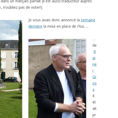
dans un français parfait (il est aussi traducteur auprès
n’oubliez pas de voter!).
Je vous avais donc annoncé la
semaine
dernière
la mise en place de
Flux, …
…
de
R
ai
ne
r
Gr
os
s
.
Il
ét
ait
pr