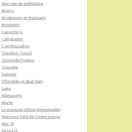
Mon site de préhistoire
Bluesy
Brodineries et charivaris
Brodstitch
Capucine O
Cathdragon
C en Roussillon
Claudine / Coco2
Coccinelle Poitiers
Criquette
Dalinele
Effondrille et abat-faim
Luna
Mamazerty
Marlie
Le marquoir d’Elise (Emmanuelle)
Monsieur Echo de Centre presse
Nini 79
Niunia18