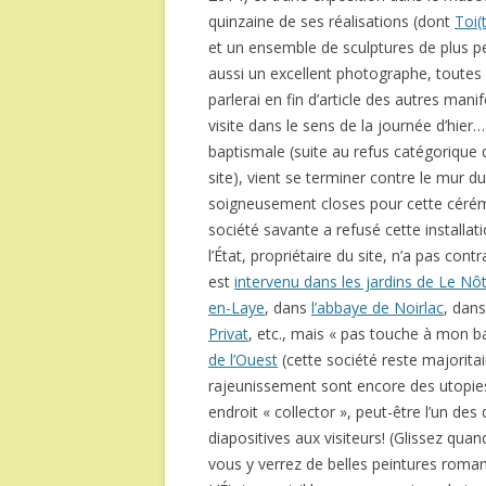
quinzaine de ses réalisations (dont
Toi(
et un ensemble de sculptures de plus petit
aussi un excellent photographe, toutes 
parlerai en fin d’article des autres man
visite dans le sens de la journée d’hier… 
baptismale (suite au refus catégorique 
site), vient se terminer contre le mur d
soigneusement closes pour cette cérém
société savante a refusé cette installat
l’État, propriétaire du site, n’a pas cont
est
intervenu dans les jardins de Le Nô
en-Laye
, dans
l’abbaye de Noirlac
, dans
Privat
, etc., mais « pas touche à mon b
de l’Ouest
(cette société reste majorita
rajeunissement sont encore des utopie
endroit « collector », peut-être l’un de
diapositives aux visiteurs! (Glissez qua
vous y verrez de belles peintures roman