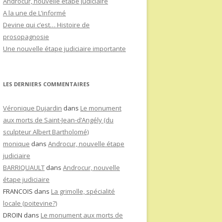
Androcur, nouvelle étape judiciaire
A la une de L’informé
Devine qui c’est… Histoire de
prosopagnosie
Une nouvelle étape judiciaire importante
LES DERNIERS COMMENTAIRES
Véronique Dujardin
dans
Le monument
aux morts de Saint-Jean-d’Angély (du
sculpteur Albert Bartholomé)
monique
dans
Androcur, nouvelle étape
judiciaire
BARRIQUAULT
dans
Androcur, nouvelle
étape judiciaire
FRANCOIS
dans
La grimolle, spécialité
locale (poitevine?)
DROIN
dans
Le monument aux morts de