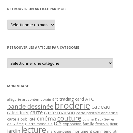
RETROUVER UN ARTICLE PAR MOIS
Retrouver
un
article
par
mois
RETROUVER LES ARTICLES PAR CATÉGORIE
Retrouver
les
articles
par
catégorie
MON NUAGE…
art trading card
ATC
allégorie
art contemporain
broderie
bande dessinée
cadeau
carte
carte maison
calendrier
carte postale ancienne
couture
cinéma
carte à publicité
cuisine
Deux-Sèvres
DIY
exposition
festival
famille
deuxième guerre mondiale
fleur
lecture
jardin
marque-page
monument commémoratif