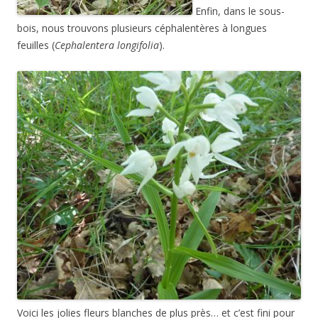
Enfin, dans le sous-
bois, nous trouvons plusieurs céphalentères à longues
feuilles (
Cephalentera longifolia
).
Voici les jolies fleurs blanches de plus près… et c’est fini pour