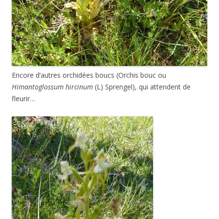
Encore d’autres orchidées boucs (Orchis bouc ou
Himantoglossum hircinum
(L) Sprengel), qui attendent de
fleurir…