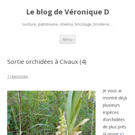
Le blog de Véronique D
Lecture, patrimoine, cinéma, bricolage, broderie…
Aller
Menu
au
contenu
Sortie orchidées à Civaux (4)
7 réponses
Je vous ai
montré déjà
plusieurs
espèces
d’orchidées
de plus près
(à revoir
ici