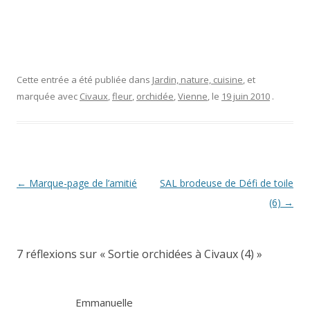
Cette entrée a été publiée dans
Jardin, nature, cuisine
, et
marquée avec
Civaux
,
fleur
,
orchidée
,
Vienne
, le
19 juin 2010
.
Navigation
←
Marque-page de l’amitié
SAL brodeuse de Défi de toile
des
(6)
→
articles
7 réflexions sur «
Sortie orchidées à Civaux (4)
»
Emmanuelle