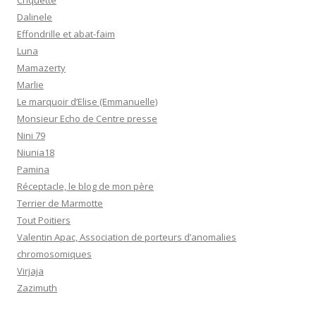
Criquette
Dalinele
Effondrille et abat-faim
Luna
Mamazerty
Marlie
Le marquoir d’Elise (Emmanuelle)
Monsieur Echo de Centre presse
Nini 79
Niunia18
Pamina
Réceptacle, le blog de mon père
Terrier de Marmotte
Tout Poitiers
Valentin Apac, Association de porteurs d’anomalies
chromosomiques
Virjaja
Zazimuth