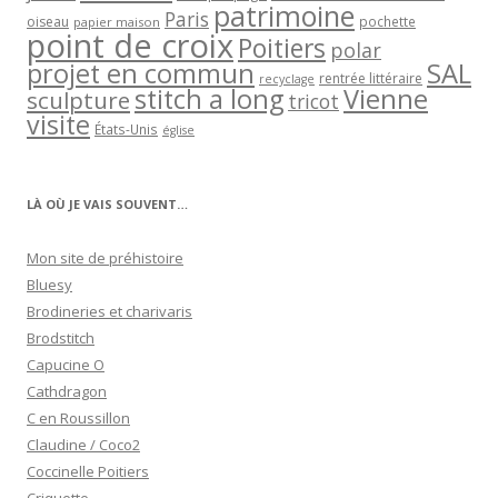
patrimoine
Paris
oiseau
papier maison
pochette
point de croix
Poitiers
polar
projet en commun
SAL
rentrée littéraire
recyclage
stitch a long
Vienne
sculpture
tricot
visite
États-Unis
église
LÀ OÙ JE VAIS SOUVENT…
Mon site de préhistoire
Bluesy
Brodineries et charivaris
Brodstitch
Capucine O
Cathdragon
C en Roussillon
Claudine / Coco2
Coccinelle Poitiers