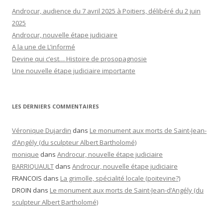
Androcur, audience du 7 avril 2025 à Poitiers, délibéré du 2 juin
2025
Androcur, nouvelle étape judiciaire
A la une de L’informé
Devine qui c’est… Histoire de prosopagnosie
Une nouvelle étape judiciaire importante
LES DERNIERS COMMENTAIRES
Véronique Dujardin
dans
Le monument aux morts de Saint-Jean-
d’Angély (du sculpteur Albert Bartholomé)
monique
dans
Androcur, nouvelle étape judiciaire
BARRIQUAULT
dans
Androcur, nouvelle étape judiciaire
FRANCOIS
dans
La grimolle, spécialité locale (poitevine?)
DROIN
dans
Le monument aux morts de Saint-Jean-d’Angély (du
sculpteur Albert Bartholomé)