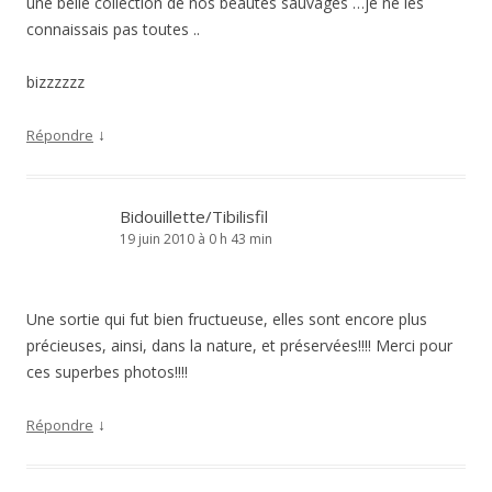
une belle collection de nos beautés sauvages …je ne les
connaissais pas toutes ..
bizzzzzz
↓
Répondre
Bidouillette/Tibilisfil
19 juin 2010 à 0 h 43 min
Une sortie qui fut bien fructueuse, elles sont encore plus
précieuses, ainsi, dans la nature, et préservées!!!! Merci pour
ces superbes photos!!!!
↓
Répondre