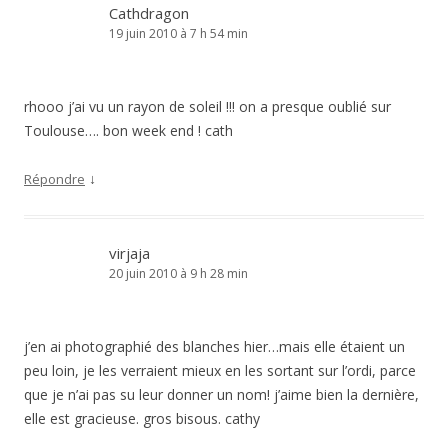
Cathdragon
19 juin 2010 à 7 h 54 min
rhooo j’ai vu un rayon de soleil !!! on a presque oublié sur
Toulouse…. bon week end ! cath
↓
Répondre
virjaja
20 juin 2010 à 9 h 28 min
j’en ai photographié des blanches hier…mais elle étaient un
peu loin, je les verraient mieux en les sortant sur l’ordi, parce
que je n’ai pas su leur donner un nom! j’aime bien la dernière,
elle est gracieuse. gros bisous. cathy