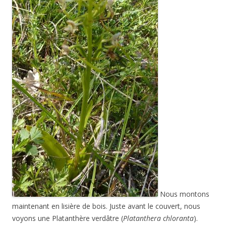
Nous montons
maintenant en lisière de bois. Juste avant le couvert, nous
voyons une Platanthère verdâtre (
Platanthera chloranta
).