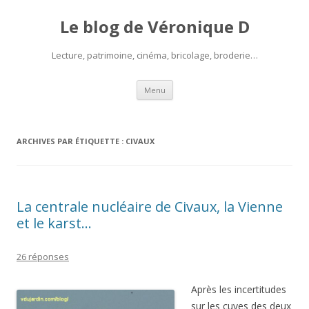
Le blog de Véronique D
Lecture, patrimoine, cinéma, bricolage, broderie…
Aller
Menu
au
contenu
ARCHIVES PAR ÉTIQUETTE :
CIVAUX
La centrale nucléaire de Civaux, la Vienne
et le karst…
26 réponses
Après les incertitudes
sur les cuves des deux