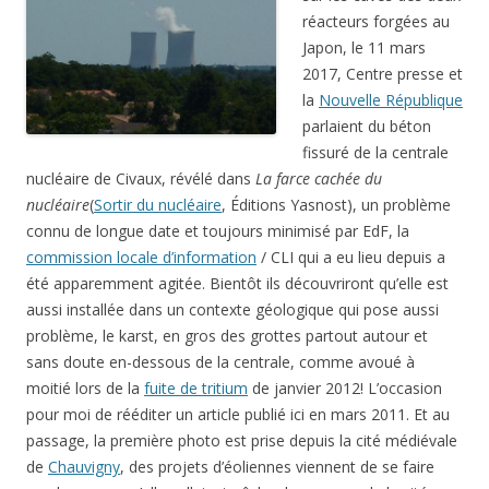
réacteurs forgées au
Japon, le 11 mars
2017, Centre presse et
la
Nouvelle République
parlaient du béton
fissuré de la centrale
nucléaire de Civaux, révélé dans
La farce cachée du
nucléaire
(
Sortir du nucléaire
, Éditions Yasnost), un problème
connu de longue date et toujours minimisé par EdF, la
commission locale d’information
/ CLI qui a eu lieu depuis a
été apparemment agitée. Bientôt ils découvriront qu’elle est
aussi installée dans un contexte géologique qui pose aussi
problème, le karst, en gros des grottes partout autour et
sans doute en-dessous de la centrale, comme avoué à
moitié lors de la
fuite de tritium
de janvier 2012! L’occasion
pour moi de rééditer un article publié ici en mars 2011. Et au
passage, la première photo est prise depuis la cité médiévale
de
Chauvigny
, des projets d’éoliennes viennent de se faire