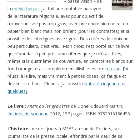
« basse vision » de
la
médiathèque
, j’ai fait une tentative au rayon
de la littérature régionale, avec pour objectif de
trouver un livre pas trop gros, avec une encre bien noire, un
papier bien blanc mais non brillant (pour les contrastes) et si
possible des interlignes assez gros. Des critères de choix un
peu particuliers, c’est vrai… Mon choix s’est porté sur ce livre,
qui répondait à peu près aux critères que je m’étais fixés,
même si la quatrième de couverture, en caractères blancs sur
fond orange, était complètement illisible encore
ma vue
. J’ai
réussi à le lire, mais vraiment à petites doses, ça fatigue et
devient vite flou… [depuis, j’ai aussi lu
Nativité cinquante et
quelques
].
Le livre
:
Anaïs ou les gravières
de Lionel-Edouard Martin,
éditions du sonneur
, 2012, 157 pages, ISBN 9782916136455.
L’histoire
: de nos jours à M*** au sud de Poitiers, un
journaliste de la presse locale, effondré par le deuil de sa