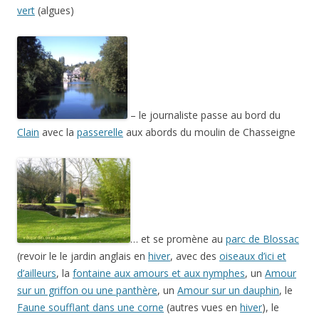
vert
(algues)
– le journaliste passe au bord du
Clain
avec la
passerelle
aux abords du moulin de Chasseigne
… et se promène au
parc de Blossac
(revoir le le jardin anglais en
hiver
, avec des
oiseaux d’ici et
d’ailleurs
, la
fontaine aux amours et aux nymphes
, un
Amour
sur un griffon ou une panthère
, un
Amour sur un dauphin
, le
Faune soufflant dans une corne
(autres vues en
hiver
), le