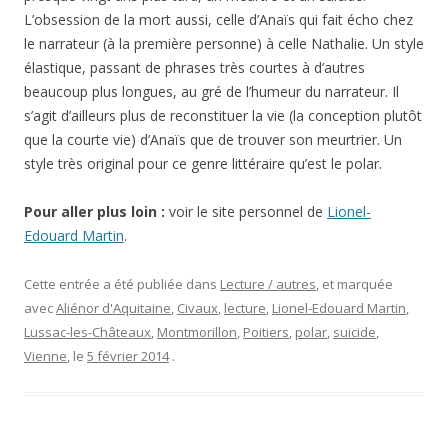
L’obsession de la mort aussi, celle d’Anaïs qui fait écho chez
le narrateur (à la première personne) à celle Nathalie. Un style
élastique, passant de phrases très courtes à d’autres
beaucoup plus longues, au gré de l’humeur du narrateur. Il
s’agit d’ailleurs plus de reconstituer la vie (la conception plutôt
que la courte vie) d’Anaïs que de trouver son meurtrier. Un
style très original pour ce genre littéraire qu’est le polar.
Pour aller plus loin :
voir le site personnel de
Lionel-
Edouard Martin
.
Cette entrée a été publiée dans
Lecture / autres
, et marquée
avec
Aliénor d'Aquitaine
,
Civaux
,
lecture
,
Lionel-Edouard Martin
,
Lussac-les-Châteaux
,
Montmorillon
,
Poitiers
,
polar
,
suicide
,
Vienne
, le
5 février 2014
.