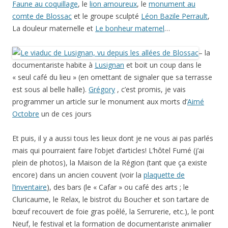
Faune au coquillage
, le
lion amoureux
, le
monument au
comte de Blossac
et le groupe sculpté
Léon Bazile Perrault
,
La douleur maternelle et
Le bonheur maternel
…
– la
documentariste habite à
Lusignan
et boit un coup dans le
« seul café du lieu » (en omettant de signaler que sa terrasse
est sous al belle halle).
Grégory
, c’est promis, je vais
programmer un article sur le monument aux morts d’
Aimé
Octobre
un de ces jours
Et puis, il y a aussi tous les lieux dont je ne vous ai pas parlés
mais qui pourraient faire l’objet d’articles! L’hôtel Fumé (j’ai
plein de photos), la Maison de la Région (tant que ça existe
encore) dans un ancien couvent (voir la
plaquette de
l’inventaire
), des bars (le « Cafar » ou café des arts ; le
Cluricaume, le Relax, le bistrot du Boucher et son tartare de
bœuf recouvert de foie gras poêlé, la Serrurerie, etc.), le pont
Neuf, le festival et la formation de documentariste animalier