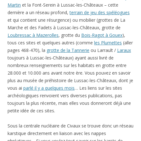
Martin
et la Font-Serein à Lussac-les-Châteaux – cette
dernière a un réseau profond,
terrain de jeu des spéléogues
et qui contient une résurgence) ou mobilier (grottes de La
Marche et des Fadets à Lussac-les-Châteaux, grotte de
Loubressac à Mazerolles
, grotte du
Bois-Ragot à Gouex
),
tous ces sites et quelques autres (comme
les Plumettes
(aller
pages 468-470), la
grotte de la Tannerie
ou Larrault /
Laraux
toujours à Lussac-les-Châteaux) ayant aussi livré de
nombreux renseignements sur les habitats en grotte entre
28.000 et 10.000 ans avant notre ère. Vous pouvez en savoir
plus au musée de préhistoire de Lussac-les-Châteaux, dont je
vous ai
parlé il y a quelques mois
… Les liens sur les sites
archéologiques renvoient vers diverses publications, pas
toujours la plus récente, mais elles vous donneront déjà une
petite idée de ces sites.
Sous la centrale nucléaire de Civaux se trouve donc un réseau
karstique directement en liaison avec les nappes
phréatiques… Si vous voulez tout savoir sur les karsts de