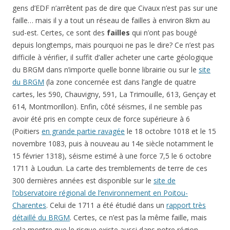
gens d’EDF n’arrêtent pas de dire que Civaux n’est pas sur une
faille… mais il y a tout un réseau de failles à environ 8km au
sud-est. Certes, ce sont des
failles
qui n’ont pas bougé
depuis longtemps, mais pourquoi ne pas le dire? Ce n’est pas
difficile à vérifier, il suffit d’aller acheter une carte géologique
du BRGM dans n’importe quelle bonne librairie ou sur le
site
du BRGM
(la zone concernée est dans l’angle de quatre
cartes, les 590, Chauvigny, 591, La Trimouille, 613, Gençay et
614, Montmorillon). Enfin, côté séismes, il ne semble pas
avoir été pris en compte ceux de force supérieure à 6
(Poitiers
en grande partie ravagée
le 18 octobre 1018 et le 15
novembre 1083, puis à nouveau au 14e siècle notamment le
15 février 1318), séisme estimé à une force 7,5 le 6 octobre
1711 à Loudun. La carte des tremblements de terre de ces
300 dernières années est disponible sur le
site de
l’observatoire régional de l’environnement en Poitou-
Charentes
. Celui de 1711 a été étudié dans un
rapport très
détaillé du BRGM
. Certes, ce n’est pas la même faille, mais
cela montre que le risque existe aussi dans notre région.