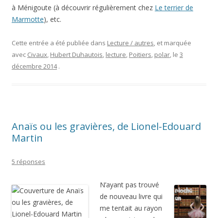
à Ménigoute (à découvrir régulièrement chez
Le terrier de
Marmotte
), etc.
Cette entrée a été publiée dans
Lecture / autres
, et marquée
avec
Civaux
,
Hubert Duhautois
,
lecture
,
Poitiers
,
polar
, le
3
décembre 2014
.
Anaïs ou les gravières, de Lionel-Edouard
Martin
5 réponses
N’ayant pas trouvé
de nouveau livre qui
me tentait au rayon