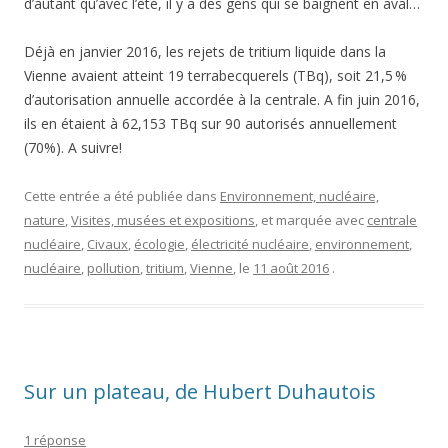
d’autant qu’avec l’été, il y a des gens qui se baignent en aval…
Déjà en janvier 2016, les rejets de tritium liquide dans la
Vienne avaient atteint 19 terrabecquerels (TBq), soit 21,5 %
d’autorisation annuelle accordée à la centrale. A fin juin 2016,
ils en étaient à 62,153 TBq sur 90 autorisés annuellement
(70%). A suivre!
Cette entrée a été publiée dans
Environnement, nucléaire,
nature
,
Visites, musées et expositions
, et marquée avec
centrale
nucléaire
,
Civaux
,
écologie
,
électricité nucléaire
,
environnement
,
nucléaire
,
pollution
,
tritium
,
Vienne
, le
11 août 2016
.
Sur un plateau, de Hubert Duhautois
1 réponse