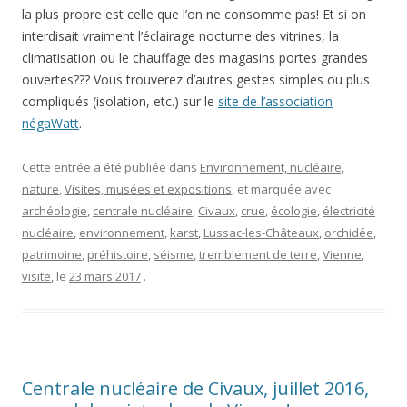
la plus propre est celle que l’on ne consomme pas! Et si on
interdisait vraiment l’éclairage nocturne des vitrines, la
climatisation ou le chauffage des magasins portes grandes
ouvertes??? Vous trouverez d’autres gestes simples ou plus
compliqués (isolation, etc.) sur le
site de l’association
négaWatt
.
Cette entrée a été publiée dans
Environnement, nucléaire,
nature
,
Visites, musées et expositions
, et marquée avec
archéologie
,
centrale nucléaire
,
Civaux
,
crue
,
écologie
,
électricité
nucléaire
,
environnement
,
karst
,
Lussac-les-Châteaux
,
orchidée
,
patrimoine
,
préhistoire
,
séisme
,
tremblement de terre
,
Vienne
,
visite
, le
23 mars 2017
.
Centrale nucléaire de Civaux, juillet 2016,