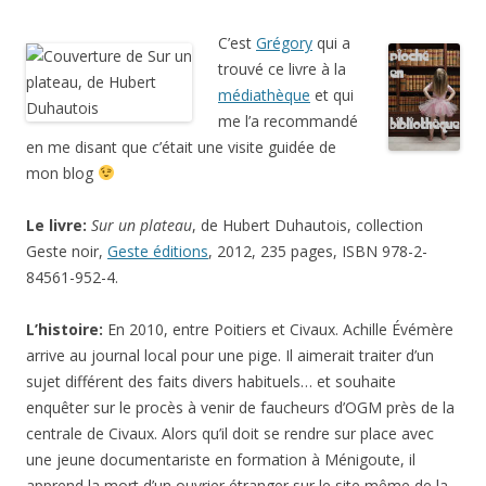
C’est
Grégory
qui a
trouvé ce livre à la
médiathèque
et qui
me l’a recommandé
en me disant que c’était une visite guidée de
mon blog
Le livre:
Sur un plateau
, de Hubert Duhautois, collection
Geste noir,
Geste éditions
, 2012, 235 pages, ISBN 978-2-
84561-952-4.
L’histoire:
En 2010, entre Poitiers et Civaux. Achille
Évé
mère
arrive au journal local pour une pige. Il aimerait traiter d’un
sujet différent des faits divers habituels… et souhaite
enquêter sur le procès à venir de faucheurs d’OGM près de la
centrale de Civaux. Alors qu’il doit se rendre sur place avec
une jeune documentariste en formation à Ménigoute, il
apprend la mort d’un ouvrier étranger sur le site même de la