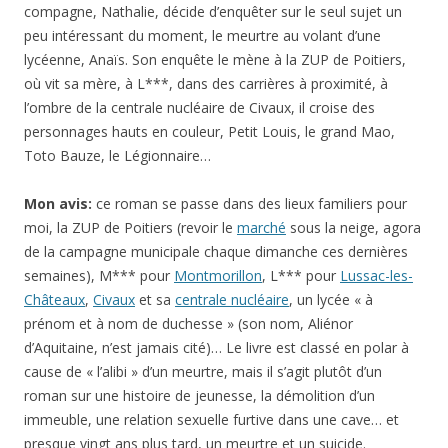
compagne, Nathalie, décide d’enquêter sur le seul sujet un
peu intéressant du moment, le meurtre au volant d’une
lycéenne, Anaïs. Son enquête le mène à la ZUP de Poitiers,
où vit sa mère, à L***, dans des carrières à proximité, à
l’ombre de la centrale nucléaire de Civaux, il croise des
personnages hauts en couleur, Petit Louis, le grand Mao,
Toto Bauze, le Légionnaire…
Mon avis:
ce roman se passe dans des lieux familiers pour
moi, la ZUP de Poitiers (revoir le
marché
sous la neige, agora
de la campagne municipale chaque dimanche ces dernières
semaines), M*** pour
Montmorillon
, L*** pour
Lussac-les-
Châteaux
,
Civaux
et sa
centrale nucléaire
, un lycée « à
prénom et à nom de duchesse » (son nom, Aliénor
d’Aquitaine, n’est jamais cité)… Le livre est classé en polar à
cause de « l’alibi » d’un meurtre, mais il s’agit plutôt d’un
roman sur une histoire de jeunesse, la démolition d’un
immeuble, une relation sexuelle furtive dans une cave… et
presque vingt ans plus tard, un meurtre et un suicide.