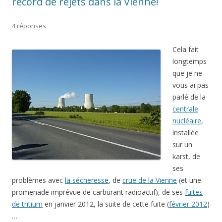
record de rejets dans la Vienne!
4 réponses
Cela fait
longtemps
que je ne
vous ai pas
parlé de la
centrale
nucléaire
,
installée
sur un
karst, de
ses
problèmes avec
la sécheresse
, de
crue de la Vienne
(et une
promenade imprévue de carburant radioactif), de ses
fuites
de tritium
en janvier 2012, la suite de cette fuite (
février 2012
)
…