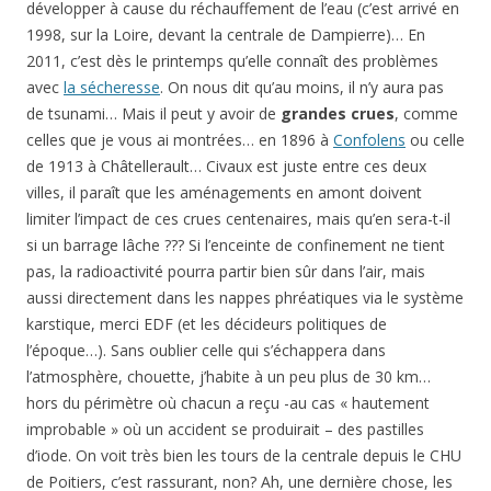
développer à cause du réchauffement de l’eau (c’est arrivé en
1998, sur la Loire, devant la centrale de Dampierre)… En
2011, c’est dès le printemps qu’elle connaît des problèmes
avec
la sécheresse
. On nous dit qu’au moins, il n’y aura pas
de tsunami… Mais il peut y avoir de
grandes crues
, comme
celles que je vous ai montrées… en 1896 à
Confolens
ou celle
de 1913 à Châtellerault… Civaux est juste entre ces deux
villes, il paraît que les aménagements en amont doivent
limiter l’impact de ces crues centenaires, mais qu’en sera-t-il
si un barrage lâche ??? Si l’enceinte de confinement ne tient
pas, la radioactivité pourra partir bien sûr dans l’air, mais
aussi directement dans les nappes phréatiques via le système
karstique, merci EDF (et les décideurs politiques de
l’époque…). Sans oublier celle qui s’échappera dans
l’atmosphère, chouette, j’habite à un peu plus de 30 km…
hors du périmètre où chacun a reçu -au cas « hautement
improbable » où un accident se produirait – des pastilles
d’iode. On voit très bien les tours de la centrale depuis le CHU
de Poitiers, c’est rassurant, non? Ah, une dernière chose, les