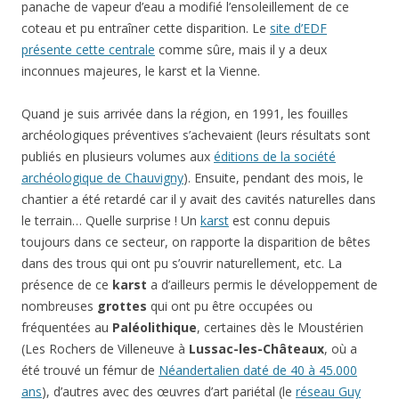
panache de vapeur d’eau a modifié l’ensoleillement de ce
coteau et pu entraîner cette disparition. Le
site d’EDF
présente cette centrale
comme sûre, mais il y a deux
inconnues majeures, le karst et la Vienne.
Quand je suis arrivée dans la région, en 1991, les fouilles
archéologiques préventives s’achevaient (leurs résultats sont
publiés en plusieurs volumes aux
éditions de la société
archéologique de Chauvigny
). Ensuite, pendant des mois, le
chantier a été retardé car il y avait des cavités naturelles dans
le terrain… Quelle surprise ! Un
karst
est connu depuis
toujours dans ce secteur, on rapporte la disparition de bêtes
dans des trous qui ont pu s’ouvrir naturellement, etc. La
présence de ce
karst
a d’ailleurs permis le développement de
nombreuses
grottes
qui ont pu être occupées ou
fréquentées au
Paléolithique
, certaines dès le Moustérien
(Les Rochers de Villeneuve à
Lussac-les-Châteaux
, où a
été trouvé un fémur de
Néandertalien daté de 40 à 45.000
ans
), d’autres avec des œuvres d’art pariétal (le
réseau Guy