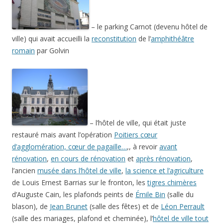
– le parking Carnot (devenu hôtel de
ville) qui avait accueilli la
reconstitution
de l’
amphithéâtre
romain
par Golvin
– l’hôtel de ville, qui était juste
restauré mais avant l’opération
Poitiers cœur
d’agglomération, cœur de pagaille…
,, à revoir
avant
rénovation
,
en cours de rénovation
et
après rénovation
,
l’ancien
musée dans l’hôtel de ville
,
la science et l’agriculture
de Louis Ernest Barrias sur le fronton, les
tigres chimères
d’Auguste Cain, les plafonds peints de
Émile Bin
(salle du
blason), de
Jean Brunet
(salle des fêtes) et de
Léon Perrault
(salle des mariages, plafond et cheminée), l’
hôtel de ville tout