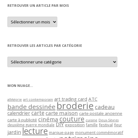
RETROUVER UN ARTICLE PAR MOIS
Retrouver
un
article
par
mois
RETROUVER LES ARTICLES PAR CATÉGORIE
Retrouver
les
articles
par
catégorie
MON NUAGE…
art trading card
ATC
allégorie
art contemporain
broderie
bande dessinée
cadeau
carte
carte maison
calendrier
carte postale ancienne
couture
cinéma
carte à publicité
cuisine
Deux-Sèvres
DIY
exposition
festival
famille
deuxième guerre mondiale
fleur
lecture
jardin
marque-page
monument commémoratif