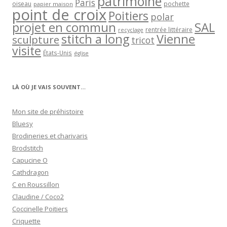
patrimoine
Paris
oiseau
papier maison
pochette
point de croix
Poitiers
polar
projet en commun
SAL
rentrée littéraire
recyclage
stitch a long
Vienne
sculpture
tricot
visite
États-Unis
église
LÀ OÙ JE VAIS SOUVENT…
Mon site de préhistoire
Bluesy
Brodineries et charivaris
Brodstitch
Capucine O
Cathdragon
C en Roussillon
Claudine / Coco2
Coccinelle Poitiers
Criquette