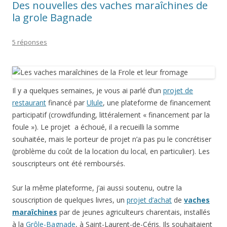
(problème du coût de la location du local, en particulier). Les
souscripteurs ont été remboursés.
Sur la même plateforme, j’ai aussi soutenu, outre la
souscription de quelques livres, un
projet d’achat
de
vaches
maraîchines
par de jeunes agriculteurs charentais, installés
à la
Grôle-Bagnade
, à Saint-Laurent-de-Céris. Ils souhaitaient
recueillir au moins 3000€, le prix de deux vaches, ils en ont eu
plus de 4600… Certifiés bio, ils vendent sur plusieurs marchés
de la région, notamment au marché de
La Grange d’Olga
à
Confolens. Allez voir
leur site
, ils ont aussi des porcs
Mangalitza, une race alpine à poils longs et bouclés. J’ai reçu
la contrepartie de ma participation, une aquarelle, des photos
des vaches maraîchines, de la documentation sur la
biodynamie (voir aussi
Les ignorants
d’Étienne Davodeau, où
le viticulteur, Richard Leroy, utilise aussi cette technique) et
une part de fromage! Bonne chance à eux! Et je suis partante
s’ils ont besoin d’un nouveau coup de pouce!