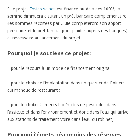
qui manque de restaurant ;
– pour le choix d’aliments bio (moins de pesticides dans
l’assiette et dans l’environnement et donc dans l’eau qui arrive
aux stations de traitement voire dans l’eau du robinet).
Pourquoi j’émets néanmoins des réserves:
– pour la position par rapport au cru, présenté sur la page du
projet comme bon voire meilleur que le cuit pour la santé. Or,
certains aliments ne sont digestes que s’ils sont cuits, na pas
oublier que nombreux champignons sont toxiques crus mais
comestibles quand ils sont cuits (c’est le cas même pour la
célèbre et délicieuse morille!).
Vous pouvez découvrir le projet et éventuellement y
participer en cliquant
ICI
, date limite le 31 décembre
2012.