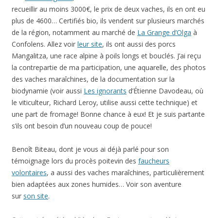
Benoît Biteau, dont je vous ai déjà parlé pour son
témoignage lors du procès poitevin des
faucheurs
volontaires
, a aussi des vaches maraîchines, particulièrement
bien adaptées aux zones humides… Voir son aventure
sur
son site
.
Cette entrée a été publiée dans
Environnement, nucléaire,
nature
, et marquée avec
biodynamie
,
Charente
,
écologie
,
élevage
,
environnement
,
financement participatif
,
Saint-Laurent-
de-Céris
,
vache
, le
11 février 2013
.
Un financement original pour un projet
de resto à Poitiers
10 réponses