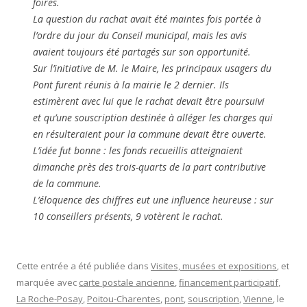
foires.
La question du rachat avait été maintes fois portée à
l’ordre du jour du Conseil municipal, mais les avis
avaient toujours été partagés sur son opportunité.
Sur l’initiative de M. le Maire, les principaux usagers du
Pont furent réunis à la mairie le 2 dernier. Ils
estimèrent avec lui que le rachat devait être poursuivi
et qu’une souscription destinée à alléger les charges qui
en résulteraient pour la commune devait être ouverte.
L’idée fut bonne : les fonds recueillis atteignaient
dimanche près des trois-quarts de la part contributive
de la commune.
L’éloquence des chiffres eut une influence heureuse : sur
10 conseillers présents, 9 votèrent le rachat.
Cette entrée a été publiée dans
Visites, musées et expositions
, et
marquée avec
carte postale ancienne
,
financement participatif
,
La Roche-Posay
,
Poitou-Charentes
,
pont
,
souscription
,
Vienne
, le