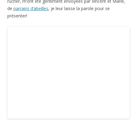
rucher, m’ont été gentiment envoyées par Vincent et Marie,
de
parrains d’abeilles
, je leur laisse la parole pour se
présenter!
Les abeilles et vous.
Nous sommes deux jeunes apiculteurs installés dans le
département de l’Indre.
Cette activité apicole représente pour nous une manière
de vivre en accord avec nos
convictions (alimentation,
cadre de vie, protection de la nature …). Elle permet
aussi de
maintenir des ruches dans nos contrées, de
sensibiliser l’entourage aux bienfaits de
l’abeille,
d’échanger avec les agriculteurs et de recréer du lien. En
effet, qui n’a pas le
souvenir du pot de miel d’un grand-
père ou de la ruche d’un voisin ?