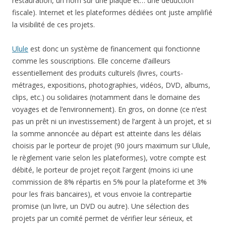
choisis par le porteur de projet (90 jours maximum sur Ulule,
le règlement varie selon les plateformes), votre compte est
débité, le porteur de projet reçoit l’argent (moins ici une
commission de 8% répartis en 5% pour la plateforme et 3%
pour les frais bancaires), et vous envoie la contrepartie
promise (un livre, un DVD ou autre). Une sélection des
projets par un comité permet de vérifier leur sérieux, et
environ 60% des projets présentés trouvent leur financement.
Si la somme globale n’est pas collectée, vous récupérez votre
mise. Si la somme est dépassée, les porteurs de projet ont
en général prévu et annoncé ce qu’ils feraient des fonds.
Chaque participant prend un risque qu’il évalue lui-même, à lui
de voir quelle participation il est prêt à mettre. J’ai participé la
première fois à un projet de ce type pour un livre par
l’intermédiaire de quelqu’un que je connaissais.
Je viens de souscrire à un autre livre, la
stratégie du grain de
sable
, sur, je cite, «
l’expérience sociale et non-violente de la
Communauté de Paix San José de Apartadó en Colombie »
.