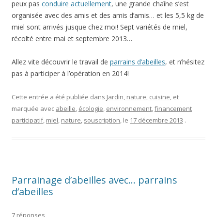
peux pas
conduire actuellement
, une grande chaîne s’est
organisée avec des amis et des amis d’amis… et les 5,5 kg de
miel sont arrivés jusque chez moi! Sept variétés de miel,
récolté entre mai et septembre 2013…
Allez vite découvrir le travail de
parrains d’abeilles
, et n’hésitez
pas à participer à l’opération en 2014!
Cette entrée a été publiée dans
Jardin, nature, cuisine
, et
marquée avec
abeille
,
écologie
,
environnement
,
financement
participatif
,
miel
,
nature
,
souscription
, le
17 décembre 2013
.
Parrainage d’abeilles avec… parrains
d’abeilles
7 réponses