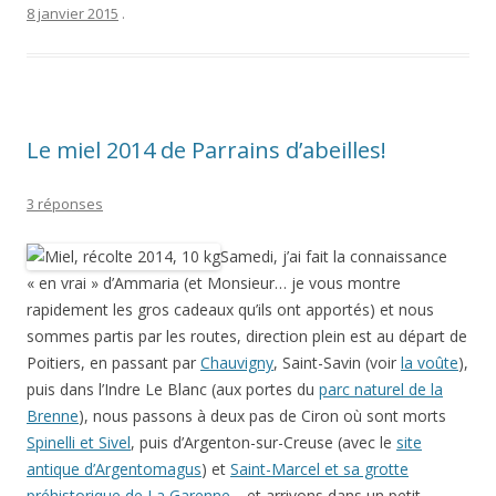
8 janvier 2015
.
Le miel 2014 de Parrains d’abeilles!
3 réponses
Samedi, j’ai fait la connaissance
« en vrai » d’Ammaria (et Monsieur… je vous montre
rapidement les gros cadeaux qu’ils ont apportés) et nous
sommes partis par les routes, direction plein est au départ de
Poitiers, en passant par
Chauvigny
, Saint-Savin (voir
la voûte
),
puis dans l’Indre Le Blanc (aux portes du
parc naturel de la
Brenne
), nous passons à deux pas de Ciron où sont morts
Spinelli et Sivel
, puis d’Argenton-sur-Creuse (avec le
site
antique d’Argentomagus
) et
Saint-Marcel et sa grotte
préhistorique de La Garenne
… et arrivons dans un petit