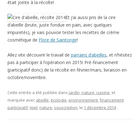
était jointe à la récolte!
Et j’ai aussi pris de la cire
d’abeille (brute, juste fondue en pain, avec quelques
impuretés), je vais pouvoir tester les recettes de crème
cosmétique de
Flore de Saintonge
!
Allez vite découvrir le travail de
parrains d’abeilles
, et n’hésitez
pas à participer à l’opération en 2015! Pré-financement
(participatif donc) de la récolte en février/mars, livraison en
octobre/novembre.
Cette entrée a été publiée dans
Jardin, nature, cuisine
, et
marquée avec
abeille
,
écologie
,
environnement
,
financement
participatif
,
miel
,
nature
,
souscription
, le
1 décembre 2014
.