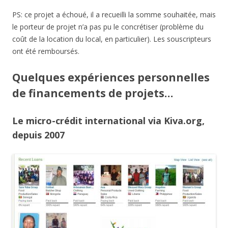
Je vous ai déjà parlé de micro-crédit, je participe en tant que
prêteur depuis des années sur la plateforme de
Kiva
. J’ai ainsi
pu participer à neuf projets (le montage ci-contre), sept ont
été menés à leur terme (aux Philippines, en Mongolie, au
Paraguay, au Libéria, en Ouganda, en Tanzanie, en Bolivie),
deux sont actuellement en cours, l’un au
Costa Rica
et l’autre
au
Sénégal
, dont le remboursement commencera en février
2013. Lorsque les sommes prêtées sont remboursées, je les
ré-engage dans d’autres projets, même s’il est possible de