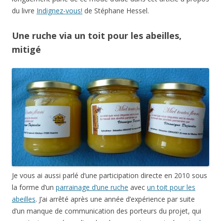
Je vous ai aussi parlé d’une participation directe en 2010 sous
la forme d’un
parrainage d’une ruche
avec
un toit pour les
abeilles
. J’ai arrêté après une année d’expérience par suite
d’un manque de communication des porteurs du projet, qui
ne m’ont envoyé que l’un des deux envois promis de
pots de
miel
. Impossible également de savoir quelle part du
parrainage revient à l’apiculteur et quelle part revient à
l’association. Par ailleurs, ce projet sent le « greenwashing »
(redorer le blason d’une entreprise promouvant des projets
environnementaux). En effet, il a accepté (recherché???) le
parrainage d’un groupe de la grande distribution. Tant mieux
pour les abeilles, cela fait davantage de ruches et de
biodiversité dans le marais poitevin, mais moi, cela ne me
convient pas de soutenir un projet qui préfère recevoir de
grosses sommes et participer à la publicité de grosses
entreprises plutôt que de fédérer des particuliers prêts à les