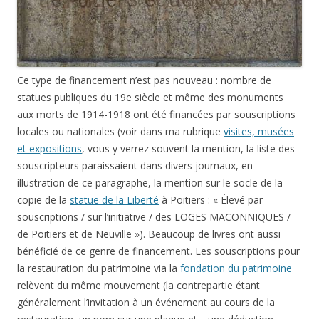
souscriptions / sur l’initiative / des LOGES MACONNIQUES /
de Poitiers et de Neuville »). Beaucoup de livres ont aussi
bénéficié de ce genre de financement. Les souscriptions pour
la restauration du patrimoine via la
fondation du patrimoine
relèvent du même mouvement (la contrepartie étant
généralement l’invitation à un événement au cours de la
restauration, un nom sur une plaque et… une déduction
fiscale). Internet et les plateformes dédiées ont juste amplifié
la visibilité de ces projets.
Ulule
est donc un système de financement qui fonctionne
comme les souscriptions. Elle concerne d’ailleurs
essentiellement des produits culturels (livres, courts-
métrages, expositions, photographies, vidéos, DVD, albums,
clips, etc.) ou solidaires (notamment dans le domaine des
voyages et de l’environnement). En gros, on donne (ce n’est
pas un prêt ni un investissement) de l’argent à un projet, et si
la somme annoncée au départ est atteinte dans les délais