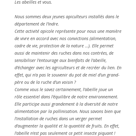
Comme vous le savez certainement, l’abeille joue un
rôle essentiel dans l’équilibre
de notre environnement.
Elle participe aussi grandement à la diversité de notre
alimentation par la pollinisation. Nous savons bien que
l’installation de ruches dans un
verger permet
d’augmenter la qualité et la quantité de fruits. En effet,
l’abeille n’est pas
seulement ce petit insecte piquant !
D’ailleurs, bien souvent, l’abeille ne pique que si elle
se
sent en danger. Elle produit aussi l’un d’un plus beau
trésor naturel : le miel. Le miel
reflète parfaitement la
richesse et la diversité florales environnantes.
Afin d’agir concrètement, nous vous invitons à parrainer
une ruche. Le parrainage
représente un réel
engagement pour la préservation des abeilles et de la
biodiversité !
Il permet de soutenir le projet de deux jeunes happy-
apiculteurs, artisans de la nature et
de développer une
apiculture pérenne! En échange de votre soutien, vous
recevrez des
pots de miel, produit par vos abeilles et