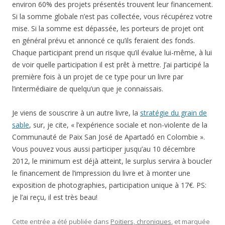
Vous pouvez vous aussi participer jusqu’au 10 décembre
2012, le minimum est déjà atteint, le surplus servira à boucler
le financement de l’impression du livre et à monter une
exposition de photographies, participation unique à 17€. PS:
je l’ai reçu, il est très beau!
Cette entrée a été publiée dans
Poitiers, chroniques
, et marquée
avec
église Saint-Jean-de-Montierneuf
,
financement participatif
,
Kiva
,
microcrédit
,
miel
,
Poitiers
,
souscription
,
Vienne
, le
2
décembre 2012
.
Rechercher :
LES DERNIERS ARTICLES