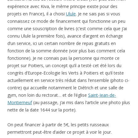
contre) qui accueille notamment le Diétrich et une salle de
gym, non loin du rectorat… et de l’église
Saint-Jean-de-
Montierneuf
(au passage, j’ai mis dans l’article une photo plus
nette de la date 1644 sur la porte).
On peut financer à partir de 5€, les petits ruisseaux
permettront peut-être d’aider ce projet à voir le jour.
Si le projet
Envies saines
est financé au-delà des 100%, la
somme diminuera d’autant un prêt bancaire complémentaire
(les sommes récoltées par Ulule complèteront son apport
personnel et le prêt familial pour plaider auprès des banques)
et nécessaire au lancement du projet.
Pourquoi je soutiens ce projet:
– pour le recours à un mode de financement original ;
– pour le choix de l’implantation dans un quartier de Poitiers