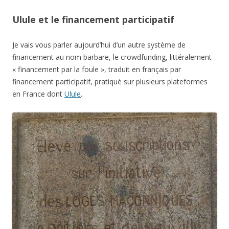
Ce type de financement n’est pas nouveau : nombre de
statues publiques du 19e siècle et même des monuments
aux morts de 1914-1918 ont été financées par souscriptions
locales ou nationales (voir dans ma rubrique
visites, musées
et expositions
, vous y verrez souvent la mention, la liste des
souscripteurs paraissaient dans divers journaux, en
illustration de ce paragraphe, la mention sur le socle de la
copie de la
statue de la Liberté
à Poitiers : « Élevé par