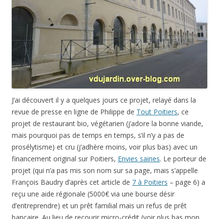
prosélytisme) et cru (j’adhère moins, voir plus bas) avec un
financement original sur Poitiers,
Envies saines
. Le porteur de
projet (qui n’a pas mis son nom sur sa page, mais s’appelle
François Baudry d’après cet article de
7 à Poitiers
– page 6) a
reçu une aide régionale (5000€ via une bourse désir
d’entreprendre) et un prêt familial mais un refus de prêt
bancaire. Au lieu de recourir micro-crédit (voir plus bas mon
expérience avec Kiva, le même principe existe pour des
projets en France), il a choisi
Ulule
. Je ne sais pas si vous
connaissez ce mode de financement qui fonctionne un peu
comme une souscription de livres (c’est comme cela que j’ai
connu Ulule la première fois), avance d’argent en échange
d’un service, ici un certain nombre de repas gratuits en
fonction de la somme donnée (voir plus bas comment cela
fonctionne). Je ne connais pas la personne qui monte ce
projet sur Poitiers, un concept qu’il a testé cet été lors du
congrès d’Europe-Ecologie les Verts à Poitiers et qu’il teste
actuellement en service très réduit dans l’ensemble (photo ci-