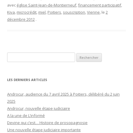
Androcur, audience du 7 avril 2025 à Poitiers, délibéré du 2 juin
2025
Androcur, nouvelle étape judiciaire
A la une de L’informé
Devine qui c’est… Histoire de prosopagnosie
Une nouvelle étape judiciaire importante
LES DERNIERS COMMENTAIRES
Véronique Dujardin
dans
Le monument aux morts de Saint-Jean-
d’Angély (du sculpteur Albert Bartholomé)
monique
dans
Androcur, nouvelle étape judiciaire
BARRIQUAULT
dans
Androcur, nouvelle étape judiciaire
FRANCOIS
dans
La grimolle, spécialité locale (poitevine?)
DROIN
dans
Le monument aux morts de Saint-Jean-d’Angély (du
sculpteur Albert Bartholomé)