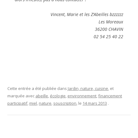
Cette entrée a été publiée dans
Jardin, nature, cuisine
, et
marquée avec
abeille
,
écologie
,
environnement
,
financement
participatif
,
miel
,
nature
,
souscription
, le
14 mars 2013
.
Des nouvelles des vaches maraîchines de
la grole Bagnade
5 réponses
Il y a quelques semaines, je vous ai parlé d’un
projet de
restaurant
financé par
Ulule
, une plateforme de financement
participatif (crowdfunding, littéralement « financement par la
foule »). Le projet a échoué, il a recueilli la somme
souhaitée, mais le porteur de projet n’a pas pu le concrétiser