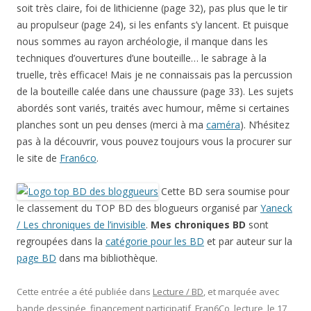
soit très claire, foi de lithicienne (page 32), pas plus que le tir
au propulseur (page 24), si les enfants s’y lancent. Et puisque
nous sommes au rayon archéologie, il manque dans les
techniques d’ouvertures d’une bouteille… le sabrage à la
truelle, très efficace! Mais je ne connaissais pas la percussion
de la bouteille calée dans une chaussure (page 33). Les sujets
abordés sont variés, traités avec humour, même si certaines
planches sont un peu denses (merci à ma
caméra
). N’hésitez
pas à la découvrir, vous pouvez toujours vous la procurer sur
le site de
Fran6co
.
Cette BD sera soumise pour
le classement du TOP BD des blogueurs organisé par
Yaneck
/ Les chroniques de l’invisible
.
Mes chroniques BD
sont
regroupées dans la
catégorie pour les BD
et par auteur sur la
page BD
dans ma bibliothèque.
Cette entrée a été publiée dans
Lecture / BD
, et marquée avec
bande dessinée
,
financement participatif
,
Fran6Co
,
lecture
, le
17