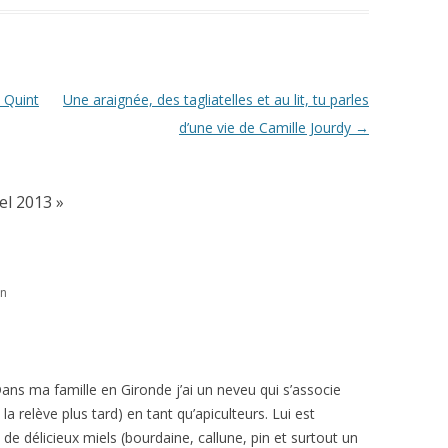
 Quint
Une araignée, des tagliatelles et au lit, tu parles
d’une vie de Camille Jourdy
→
el 2013
»
in
Dans ma famille en Gironde j’ai un neveu qui s’associe
 la relève plus tard) en tant qu’apiculteurs. Lui est
t de délicieux miels (bourdaine, callune, pin et surtout un