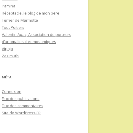
Pamina
Réceptacle, le blog de mon père
Terrier de Marmotte
Tout Poitiers
Valentin Apac, Association de porteurs
d’anomalies chromosomiques
Virjaja
Zazimuth
MÉTA
Connexion
Flux des publications
Flux des commentaires
Site de WordPress-FR