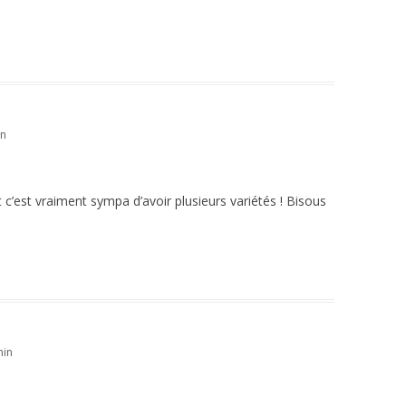
in
t c’est vraiment sympa d’avoir plusieurs variétés ! Bisous
min