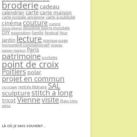
broderie
cadeau
carte
carte maison
calendrier
carte postale ancienne
carte à publicité
couture
cinéma
cuisine
deuxième guerre mondiale
Deux-Sèvres
DIY
exposition
festival
famille
fleur
lecture
jardin
marque-page
monument commémoratif
oiseau
Paris
papier maison
patrimoine
pochette
point de croix
Poitiers
polar
projet en commun
SAL
rentrée littéraire
recyclage
stitch a long
sculpture
Vienne
visite
tricot
États-Unis
église
LÀ OÙ JE VAIS SOUVENT…