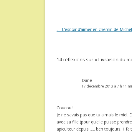
Navigation
←
L’espoir d’aimer en chemin de Michel
des
articles
14 réflexions sur «
Livraison du mi
Dane
17 décembre 2013 à 7 h 11 m
Coucou !
Je ne savais pas que tu aimais le miel. 
avec sa fille (pour qu’elle puisse prendre
apiculteur depuis ….. ben toujours. Il fai