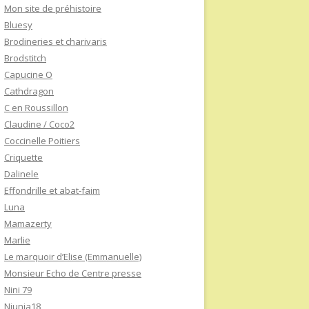
Mon site de préhistoire
Bluesy
Brodineries et charivaris
Brodstitch
Capucine O
Cathdragon
C en Roussillon
Claudine / Coco2
Coccinelle Poitiers
Criquette
Dalinele
Effondrille et abat-faim
Luna
Mamazerty
Marlie
Le marquoir d’Elise (Emmanuelle)
Monsieur Echo de Centre presse
Nini 79
Niunia18