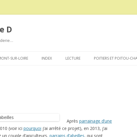
e D
roderie…
Aller
au
ONT-SUR-LOIRE
INDEX
LECTURE
POITIERS ET POITOU-CH
contenu
Après
parrainage d’une
010 (voir ici
pourquoi
j’ai arrêté ce projet), en 2013, j’ai
 un couple d’apiculteurs,
parrains d’abeilles
, qui sont