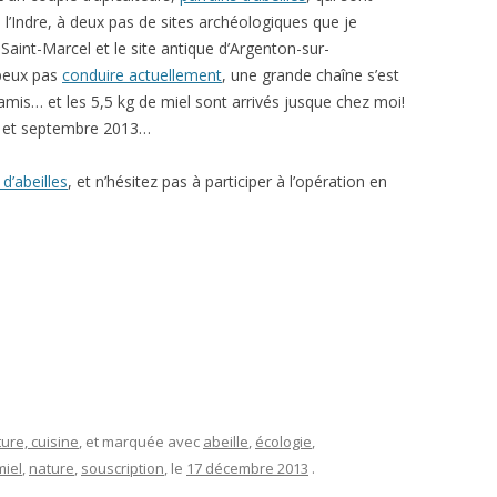
s l’Indre, à deux pas de sites archéologiques que je
 Saint-Marcel et le site antique d’Argenton-sur-
peux pas
conduire actuellement
, une grande chaîne s’est
mis… et les 5,5 kg de miel sont arrivés jusque chez moi!
ai et septembre 2013…
 d’abeilles
, et n’hésitez pas à participer à l’opération en
ture, cuisine
, et marquée avec
abeille
,
écologie
,
miel
,
nature
,
souscription
, le
17 décembre 2013
.