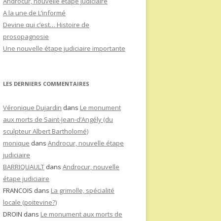
Androcur, nouvelle étape judiciaire
A la une de L’informé
Devine qui c’est… Histoire de
prosopagnosie
Une nouvelle étape judiciaire importante
LES DERNIERS COMMENTAIRES
Véronique Dujardin
dans
Le monument
aux morts de Saint-Jean-d’Angély (du
sculpteur Albert Bartholomé)
monique
dans
Androcur, nouvelle étape
judiciaire
BARRIQUAULT
dans
Androcur, nouvelle
étape judiciaire
FRANCOIS
dans
La grimolle, spécialité
locale (poitevine?)
DROIN
dans
Le monument aux morts de