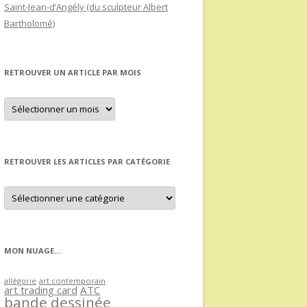
Saint-Jean-d’Angély (du sculpteur Albert
Bartholomé)
RETROUVER UN ARTICLE PAR MOIS
Retrouver
un
article
par
mois
RETROUVER LES ARTICLES PAR CATÉGORIE
Retrouver
les
articles
par
catégorie
MON NUAGE…
allégorie
art contemporain
art trading card
ATC
bande dessinée