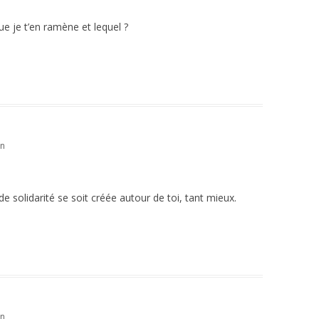
ue je t’en ramène et lequel ?
in
de solidarité se soit créée autour de toi, tant mieux.
in