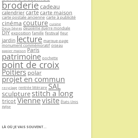
broderie
cadeau
carte
carte maison
calendrier
carte postale ancienne
carte à publicité
couture
cinéma
cuisine
deuxième guerre mondiale
Deux-Sèvres
DIY
exposition
festival
famille
fleur
lecture
jardin
marque-page
monument commémoratif
oiseau
Paris
papier maison
patrimoine
pochette
point de croix
Poitiers
polar
projet en commun
SAL
rentrée littéraire
recyclage
stitch a long
sculpture
Vienne
visite
tricot
États-Unis
église
LÀ OÙ JE VAIS SOUVENT…