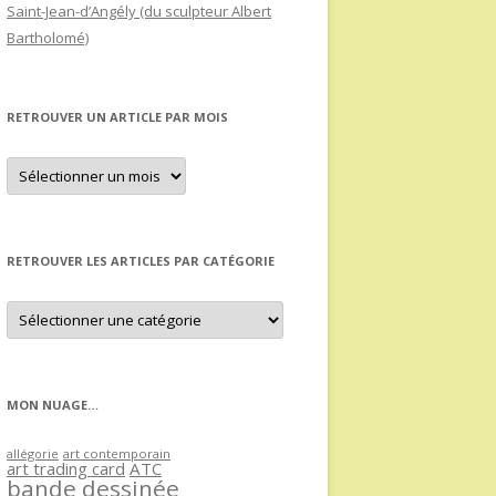
Saint-Jean-d’Angély (du sculpteur Albert
Bartholomé)
RETROUVER UN ARTICLE PAR MOIS
Retrouver
un
article
par
mois
RETROUVER LES ARTICLES PAR CATÉGORIE
Retrouver
les
articles
par
catégorie
MON NUAGE…
allégorie
art contemporain
art trading card
ATC
bande dessinée