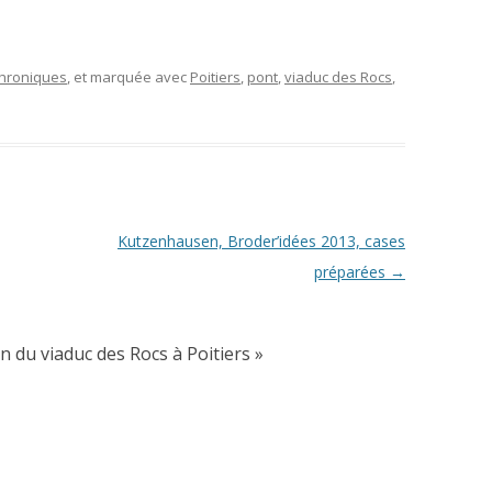
 chroniques
, et marquée avec
Poitiers
,
pont
,
viaduc des Rocs
,
Kutzenhausen, Broder’idées 2013, cases
préparées
→
on du viaduc des Rocs à Poitiers
»