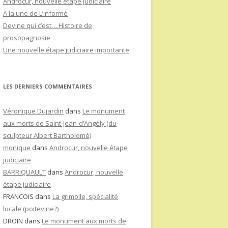
Androcur, nouvelle étape judiciaire
A la une de L’informé
Devine qui c’est… Histoire de
prosopagnosie
Une nouvelle étape judiciaire importante
LES DERNIERS COMMENTAIRES
Véronique Dujardin
dans
Le monument
aux morts de Saint-Jean-d’Angély (du
sculpteur Albert Bartholomé)
monique
dans
Androcur, nouvelle étape
judiciaire
BARRIQUAULT
dans
Androcur, nouvelle
étape judiciaire
FRANCOIS
dans
La grimolle, spécialité
locale (poitevine?)
DROIN
dans
Le monument aux morts de