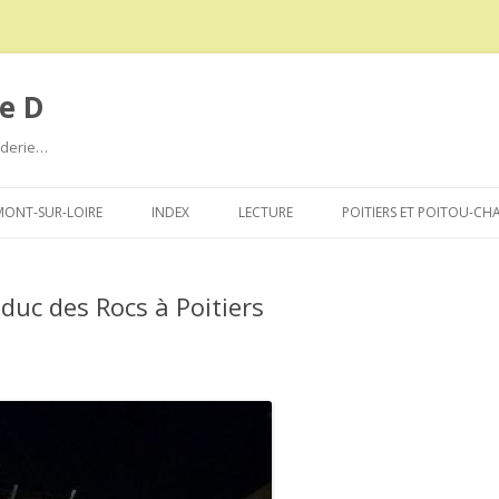
e D
roderie…
Aller
au
ONT-SUR-LOIRE
INDEX
LECTURE
POITIERS ET POITOU-CH
contenu
aduc des Rocs à Poitiers