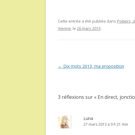
Cette entrée a été publiée dans
Poitiers,
Vienne
, le
26 mars 2013
.
Navigation
←
Dix mots 2013, ma proposition
des
articles
3 réflexions sur «
En direct, joncti
Luna
27 mars 2013 à 9 h 21 min