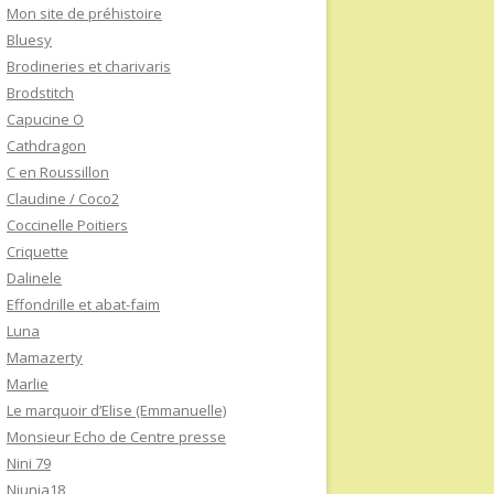
Mon site de préhistoire
Bluesy
Brodineries et charivaris
Brodstitch
Capucine O
Cathdragon
C en Roussillon
Claudine / Coco2
Coccinelle Poitiers
Criquette
Dalinele
Effondrille et abat-faim
Luna
Mamazerty
Marlie
Le marquoir d’Elise (Emmanuelle)
Monsieur Echo de Centre presse
Nini 79
Niunia18