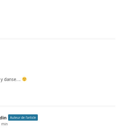
n y danse….
din
Auteur de l’article
5 min