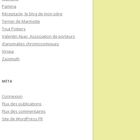
Pamina
Réceptacle, le blog de mon père
Terrier de Marmotte
Tout Poitiers
Valentin Apac, Association de porteurs
d’anomalies chromosomiques
Virjaja
Zazimuth
MÉTA
Connexion
Flux des publications
Flux des commentaires
Site de WordPress-FR