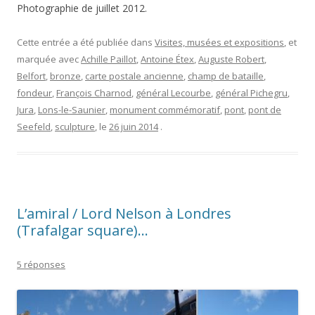
Photographie de juillet 2012.
Cette entrée a été publiée dans
Visites, musées et expositions
, et
marquée avec
Achille Paillot
,
Antoine Étex
,
Auguste Robert
,
Belfort
,
bronze
,
carte postale ancienne
,
champ de bataille
,
fondeur
,
François Charnod
,
général Lecourbe
,
général Pichegru
,
Jura
,
Lons-le-Saunier
,
monument commémoratif
,
pont
,
pont de
Seefeld
,
sculpture
, le
26 juin 2014
.
L’amiral / Lord Nelson à Londres
(Trafalgar square)…
5 réponses