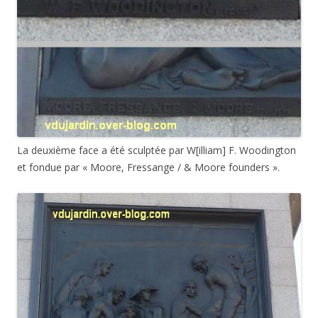
La deuxième face a été sculptée par W[illiam] F. Woodington
et fondue par « Moore, Fressange / & Moore founders ».