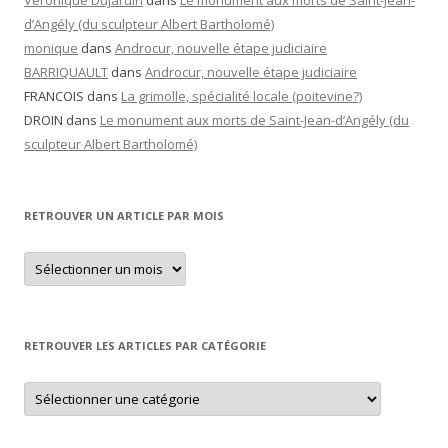
Véronique Dujardin
dans
Le monument aux morts de Saint-Jean-
d’Angély (du sculpteur Albert Bartholomé)
monique
dans
Androcur, nouvelle étape judiciaire
BARRIQUAULT
dans
Androcur, nouvelle étape judiciaire
FRANCOIS
dans
La grimolle, spécialité locale (poitevine?)
DROIN
dans
Le monument aux morts de Saint-Jean-d’Angély (du
sculpteur Albert Bartholomé)
RETROUVER UN ARTICLE PAR MOIS
Retrouver
un
article
par
mois
RETROUVER LES ARTICLES PAR CATÉGORIE
Retrouver
les
articles
par
catégorie