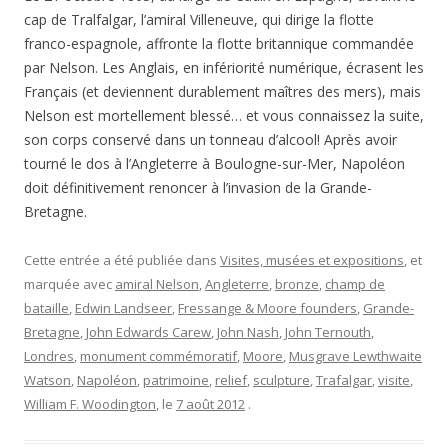
cap de Tralfalgar, l’amiral Villeneuve, qui dirige la flotte
franco-espagnole, affronte la flotte britannique commandée
par Nelson. Les Anglais, en infériorité numérique, écrasent les
Français (et deviennent durablement maîtres des mers), mais
Nelson est mortellement blessé… et vous connaissez la suite,
son corps conservé dans un tonneau d’alcool! Après avoir
tourné le dos à l’Angleterre à Boulogne-sur-Mer, Napoléon
doit définitivement renoncer à l’invasion de la Grande-
Bretagne.
Cette entrée a été publiée dans
Visites, musées et expositions
, et
marquée avec
amiral Nelson
,
Angleterre
,
bronze
,
champ de
bataille
,
Edwin Landseer
,
Fressange & Moore founders
,
Grande-
Bretagne
,
John Edwards Carew
,
John Nash
,
John Ternouth
,
Londres
,
monument commémoratif
,
Moore
,
Musgrave Lewthwaite
Watson
,
Napoléon
,
patrimoine
,
relief
,
sculpture
,
Trafalgar
,
visite
,
William F. Woodington
, le
7 août 2012
.