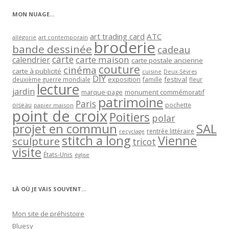
MON NUAGE…
art trading card
ATC
allégorie
art contemporain
broderie
bande dessinée
cadeau
carte
carte maison
calendrier
carte postale ancienne
couture
cinéma
carte à publicité
cuisine
Deux-Sèvres
DIY
exposition
festival
famille
deuxième guerre mondiale
fleur
lecture
jardin
marque-page
monument commémoratif
patrimoine
Paris
oiseau
papier maison
pochette
point de croix
Poitiers
polar
projet en commun
SAL
rentrée littéraire
recyclage
stitch a long
Vienne
sculpture
tricot
visite
États-Unis
église
LÀ OÙ JE VAIS SOUVENT…
Mon site de préhistoire
Bluesy