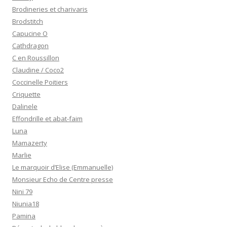
Brodineries et charivaris
Brodstitch
Capucine O
Cathdragon
C en Roussillon
Claudine / Coco2
Coccinelle Poitiers
Criquette
Dalinele
Effondrille et abat-faim
Luna
Mamazerty
Marlie
Le marquoir d’Elise (Emmanuelle)
Monsieur Echo de Centre presse
Nini 79
Niunia18
Pamina