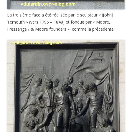
La troisième face a été réalisée par le sculpteur « J[ohn]
Ternouth »
(vers 1796 – 1848)
et fondue par « Moore,
Fressange / & Moore founders », comme la précédente.