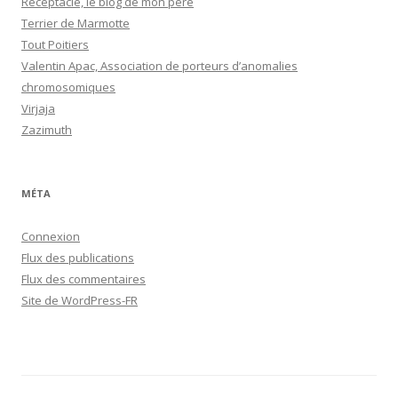
Réceptacle, le blog de mon père
Terrier de Marmotte
Tout Poitiers
Valentin Apac, Association de porteurs d’anomalies
chromosomiques
Virjaja
Zazimuth
MÉTA
Connexion
Flux des publications
Flux des commentaires
Site de WordPress-FR