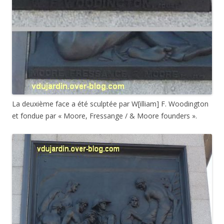
La deuxième face a été sculptée par W[illiam] F. Woodington
et fondue par « Moore, Fressange / & Moore founders ».