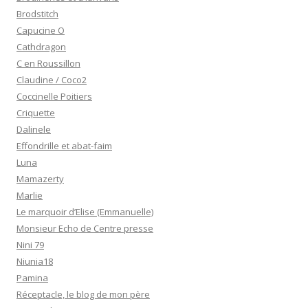
Brodstitch
Capucine O
Cathdragon
C en Roussillon
Claudine / Coco2
Coccinelle Poitiers
Criquette
Dalinele
Effondrille et abat-faim
Luna
Mamazerty
Marlie
Le marquoir d’Elise (Emmanuelle)
Monsieur Echo de Centre presse
Nini 79
Niunia18
Pamina
Réceptacle, le blog de mon père