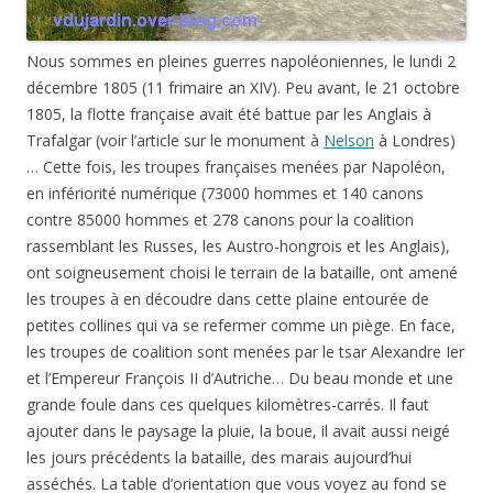
Nous sommes en pleines guerres napoléoniennes, le lundi 2
décembre 1805 (11 frimaire an XIV). Peu avant, le 21 octobre
1805, la flotte française avait été battue par les Anglais à
Trafalgar (voir l’article sur le monument à
Nelson
à Londres)
… Cette fois, les troupes françaises menées par Napoléon,
en infériorité numérique (73000 hommes et 140 canons
contre 85000 hommes et 278 canons pour la coalition
rassemblant les Russes, les Austro-hongrois et les Anglais),
ont soigneusement choisi le terrain de la bataille, ont amené
les troupes à en découdre dans cette plaine entourée de
petites collines qui va se refermer comme un piège. En face,
les troupes de coalition sont menées par le tsar Alexandre Ier
et l’Empereur François II d’Autriche… Du beau monde et une
grande foule dans ces quelques kilomètres-carrés. Il faut
ajouter dans le paysage la pluie, la boue, il avait aussi neigé
les jours précédents la bataille, des marais aujourd’hui
asséchés. La table d’orientation que vous voyez au fond se