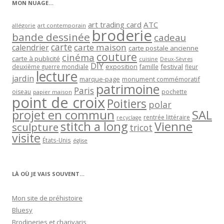
MON NUAGE…
art trading card
ATC
allégorie
art contemporain
broderie
bande dessinée
cadeau
carte
carte maison
calendrier
carte postale ancienne
couture
cinéma
carte à publicité
cuisine
Deux-Sèvres
DIY
exposition
festival
famille
deuxième guerre mondiale
fleur
lecture
jardin
marque-page
monument commémoratif
patrimoine
Paris
oiseau
papier maison
pochette
point de croix
Poitiers
polar
projet en commun
SAL
rentrée littéraire
recyclage
stitch a long
Vienne
sculpture
tricot
visite
États-Unis
église
LÀ OÙ JE VAIS SOUVENT…
Mon site de préhistoire
Bluesy
Brodineries et charivaris