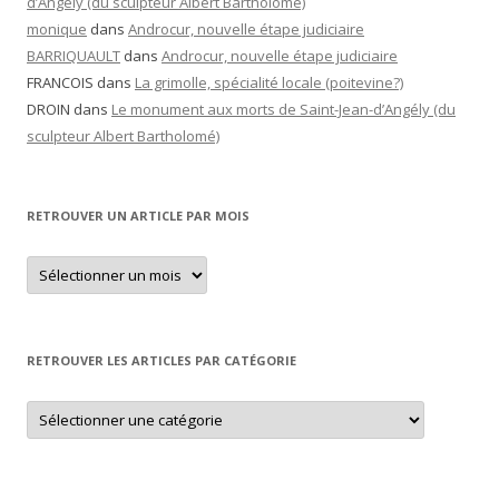
d’Angély (du sculpteur Albert Bartholomé)
monique
dans
Androcur, nouvelle étape judiciaire
BARRIQUAULT
dans
Androcur, nouvelle étape judiciaire
FRANCOIS
dans
La grimolle, spécialité locale (poitevine?)
DROIN
dans
Le monument aux morts de Saint-Jean-d’Angély (du
sculpteur Albert Bartholomé)
RETROUVER UN ARTICLE PAR MOIS
Retrouver
un
article
par
mois
RETROUVER LES ARTICLES PAR CATÉGORIE
Retrouver
les
articles
par
catégorie