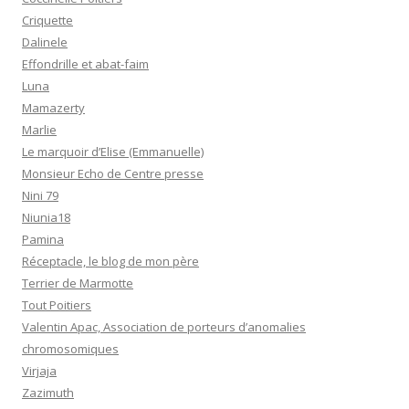
Criquette
Dalinele
Effondrille et abat-faim
Luna
Mamazerty
Marlie
Le marquoir d’Elise (Emmanuelle)
Monsieur Echo de Centre presse
Nini 79
Niunia18
Pamina
Réceptacle, le blog de mon père
Terrier de Marmotte
Tout Poitiers
Valentin Apac, Association de porteurs d’anomalies
chromosomiques
Virjaja
Zazimuth