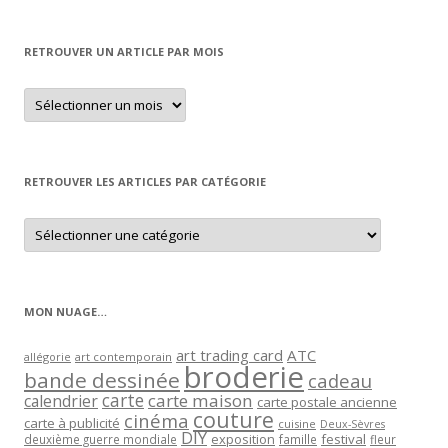
RETROUVER UN ARTICLE PAR MOIS
Retrouver
un
article
par
mois
RETROUVER LES ARTICLES PAR CATÉGORIE
Retrouver
les
articles
par
catégorie
MON NUAGE…
art trading card
ATC
allégorie
art contemporain
broderie
bande dessinée
cadeau
carte
carte maison
calendrier
carte postale ancienne
couture
cinéma
carte à publicité
cuisine
Deux-Sèvres
DIY
exposition
festival
famille
deuxième guerre mondiale
fleur