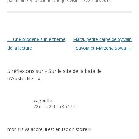
patrimoine
,
République tchèque
,
visite
, le
22 mars 2012
.
Navigation
←
Une broderie sur le thème
Marzi, petite carpe de Sylvain
des
de la lecture
Savoia et Marzena Sowa
→
articles
5 réflexions sur «
Sur le site de la bataille
d’Austerlitz…
»
cagouille
22 mars 2012 à 3 h 17 min
mon fils va adoré, il est en fac d’histoire !!!