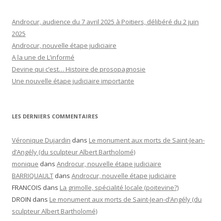
Androcur, audience du 7 avril 2025 à Poitiers, délibéré du 2 juin
2025
Androcur, nouvelle étape judiciaire
A la une de L’informé
Devine qui c’est… Histoire de prosopagnosie
Une nouvelle étape judiciaire importante
LES DERNIERS COMMENTAIRES
Véronique Dujardin
dans
Le monument aux morts de Saint-Jean-
d’Angély (du sculpteur Albert Bartholomé)
monique
dans
Androcur, nouvelle étape judiciaire
BARRIQUAULT
dans
Androcur, nouvelle étape judiciaire
FRANCOIS
dans
La grimolle, spécialité locale (poitevine?)
DROIN
dans
Le monument aux morts de Saint-Jean-d’Angély (du
sculpteur Albert Bartholomé)