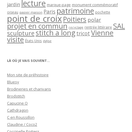
lecture
jardin
marque-page
monument commémoratif
patrimoine
Paris
oiseau
papier maison
pochette
point de croix
Poitiers
polar
projet en commun
SAL
rentrée littéraire
recyclage
stitch a long
Vienne
sculpture
tricot
visite
États-Unis
église
LÀ OÙ JE VAIS SOUVENT…
Mon site de préhistoire
Bluesy
Brodineries et charivaris
Brodstitch
Capucine O
Cathdragon
C en Roussillon
Claudine / Coco2
Coccinelle Poitiers