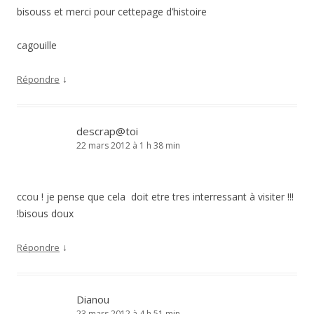
bisouss et merci pour cettepage d’histoire
cagouille
↓
Répondre
descrap@toi
22 mars 2012 à 1 h 38 min
ccou ! je pense que cela doit etre tres interressant à visiter !!!
!bisous doux
↓
Répondre
Dianou
23 mars 2012 à 4 h 51 min