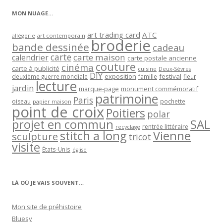
MON NUAGE…
art trading card
ATC
allégorie
art contemporain
broderie
bande dessinée
cadeau
carte
carte maison
calendrier
carte postale ancienne
couture
cinéma
carte à publicité
cuisine
Deux-Sèvres
DIY
exposition
festival
famille
deuxième guerre mondiale
fleur
lecture
jardin
marque-page
monument commémoratif
patrimoine
Paris
oiseau
papier maison
pochette
point de croix
Poitiers
polar
projet en commun
SAL
rentrée littéraire
recyclage
stitch a long
Vienne
sculpture
tricot
visite
États-Unis
église
LÀ OÙ JE VAIS SOUVENT…
Mon site de préhistoire
Bluesy