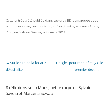
Cette entrée a été publiée dans
Lecture / BD
, et marquée avec
bande dessinée
,
communisme
,
enfant
,
famille
,
Marzena Sowa
,
Pologne
,
Sylvain Savoia
, le
23 mars 2012
.
Navigation
←
Sur le site de la bataille
Un gilet pour mon père (2) : le
des
d’Austerlitz…
premier devant
→
articles
8 réflexions sur «
Marzi, petite carpe de Sylvain
Savoia et Marzena Sowa
»