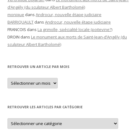
d’Angély (du sculpteur Albert Bartholomé)
monique
dans
Androcur, nouvelle étape judiciaire
BARRIQUAULT
dans
Androcur, nouvelle étape judiciaire
FRANCOIS
dans
La grimolle, spécialité locale (poitevine?)
DROIN
dans
Le monument aux morts de Saint-Jean-d’Angély (du
sculpteur Albert Bartholomé)
RETROUVER UN ARTICLE PAR MOIS
Retrouver
un
article
par
mois
RETROUVER LES ARTICLES PAR CATÉGORIE
Retrouver
les
articles
par
catégorie