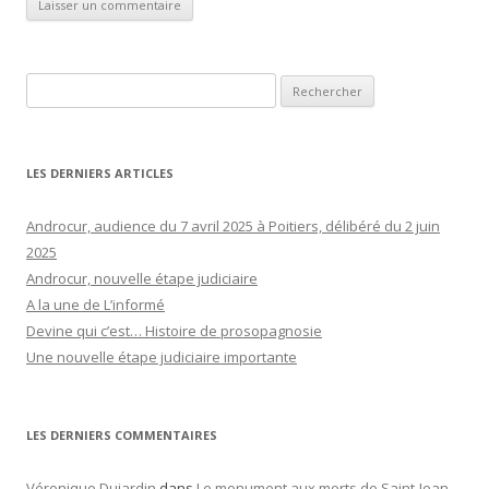
Rechercher :
LES DERNIERS ARTICLES
Androcur, audience du 7 avril 2025 à Poitiers, délibéré du 2 juin
2025
Androcur, nouvelle étape judiciaire
A la une de L’informé
Devine qui c’est… Histoire de prosopagnosie
Une nouvelle étape judiciaire importante
LES DERNIERS COMMENTAIRES
Véronique Dujardin
dans
Le monument aux morts de Saint-Jean-