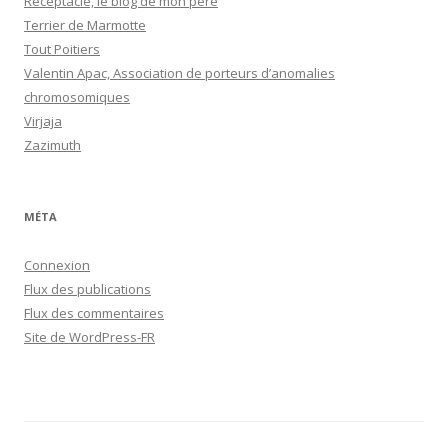
Réceptacle, le blog de mon père
Terrier de Marmotte
Tout Poitiers
Valentin Apac, Association de porteurs d’anomalies
chromosomiques
Virjaja
Zazimuth
MÉTA
Connexion
Flux des publications
Flux des commentaires
Site de WordPress-FR