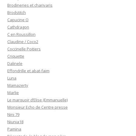
Brodineries et charivaris
Brodstitch
Capucine O
Cathdragon
C en Roussillon
Claudine / Coco2
Coccinelle Poitiers
Criquette
Dalinele
Effondrille et abat-faim
Luna
Mamazerty
Marlie
Le marquoir d’Elise (Emmanuelle)
Monsieur Echo de Centre presse
Nini 79
Niunia18
Pamina