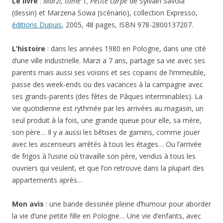
Le livre
:
Marzi, tome 1, Petite carpe
de Sylvain Savoia
(dessin) et Marzena Sowa (scénario), collection Expresso,
éditions Dupuis
, 2005, 48 pages, ISBN 978-2800137207.
L’histoire
: dans les années 1980 en Pologne, dans une cité
d’une ville industrielle. Marzi a 7 ans, partage sa vie avec ses
parents mais aussi ses voisins et ses copains de l’immeuble,
passe des week-ends ou des vacances à la campagne avec
ses grands-parents (des fêtes de Pâques interminables). La
vie quotidienne est rythmée par les arrivées au magasin, un
seul produit à la fois, une grande queue pour elle, sa mère,
son père… Il y a aussi les bêtises de gamins, comme jouer
avec les ascenseurs arrêtés à tous les étages… Ou l’arrivée
de frigos à l’usine où travaille son père, vendus à tous les
ouvriers qui veulent, et que l’on retrouve dans la plupart des
appartements après…
Mon avis
: une bande dessinée pleine d’humour pour aborder
la vie d’une petite fille en Pologne… Une vie d’enfants, avec