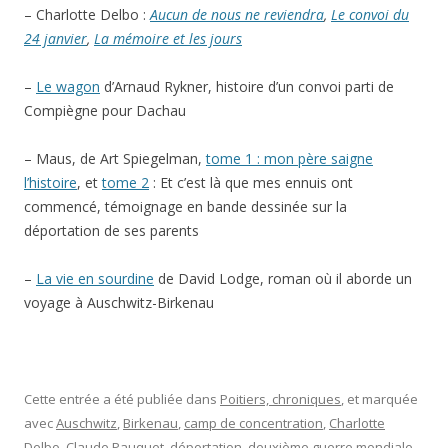
– Charlotte Delbo :
Aucun de nous ne reviendra
,
Le convoi du
24 janvier
,
La mémoire et les jours
–
Le wagon
d’Arnaud Rykner, histoire d’un convoi parti de
Compiègne pour Dachau
– Maus, de Art Spiegelman,
tome 1 : mon père saigne
l’histoire
, et
tome 2
: Et c’est là que mes ennuis ont
commencé, témoignage en bande dessinée sur la
déportation de ses parents
–
La vie en sourdine
de David Lodge, roman où il aborde un
voyage à Auschwitz-Birkenau
Cette entrée a été publiée dans
Poitiers, chroniques
, et marquée
avec
Auschwitz
,
Birkenau
,
camp de concentration
,
Charlotte
Delbo
,
Claude Pauquet
,
déportation
,
deuxième guerre mondiale
,