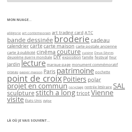
articles
par
catégorie
MON NUAGE…
art trading card
ATC
allégorie
art contemporain
broderie
bande dessinée
cadeau
carte
carte maison
calendrier
carte postale ancienne
couture
cinéma
carte à publicité
cuisine
Deux-Sèvres
DIY
exposition
festival
famille
deuxième guerre mondiale
fleur
lecture
jardin
marque-page
monument commémoratif
patrimoine
Paris
oiseau
papier maison
pochette
point de croix
Poitiers
polar
projet en commun
SAL
rentrée littéraire
recyclage
stitch a long
Vienne
sculpture
tricot
visite
États-Unis
église
LÀ OÙ JE VAIS SOUVENT…