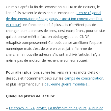
Un mois après la fin de l’exposition au CRDP de Poitiers, le
lien où ils avaient le dossier sur l’exposition (
Centre régional
de documentation pédagogique/ exposition convoi vers l’est
et retour
) ne fonctionne déjà plus… Ils n’arrêtent pas de
changer leurs adresses de liens, c’est exaspérant, pour un site
qui est censé refléter l’action pédagogique du CNDP,
rebaptisé pompeusement Canopé, censé améliorer l’espace
numérique mais c’est de pire en pire, j’ai la flemme de
chercher la nouvelle adresse s’ils ont archivé l’article, il n’y a
même pas de moteur de recherche sur leur accueil.
Pour aller plus loin
, suivre les liens vers les mots-clefs ci-
dessous et notamment ceux sur les
camps de concentration
,
et plus largement sur la
deuxième guerre mondiale
…
Quelques pistes de lecture:
–
Le convoi du 24 janvier
,
La mémoire et les jours
,
Aucun de