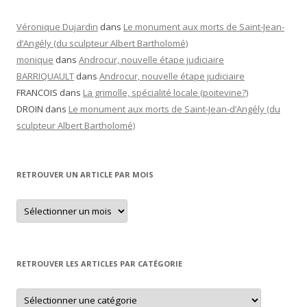
Véronique Dujardin
dans
Le monument aux morts de Saint-Jean-
d’Angély (du sculpteur Albert Bartholomé)
monique
dans
Androcur, nouvelle étape judiciaire
BARRIQUAULT
dans
Androcur, nouvelle étape judiciaire
FRANCOIS
dans
La grimolle, spécialité locale (poitevine?)
DROIN
dans
Le monument aux morts de Saint-Jean-d’Angély (du
sculpteur Albert Bartholomé)
RETROUVER UN ARTICLE PAR MOIS
Retrouver
un
article
par
mois
RETROUVER LES ARTICLES PAR CATÉGORIE
Retrouver
les