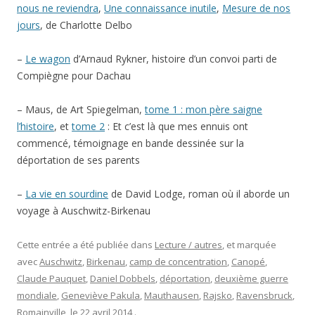
nous ne reviendra
,
Une connaissance inutile
,
Mesure de nos
jours
, de Charlotte Delbo
–
Le wagon
d’Arnaud Rykner, histoire d’un convoi parti de
Compiègne pour Dachau
– Maus, de Art Spiegelman,
tome 1 : mon père saigne
l’histoire
, et
tome 2
: Et c’est là que mes ennuis ont
commencé, témoignage en bande dessinée sur la
déportation de ses parents
–
La vie en sourdine
de David Lodge, roman où il aborde un
voyage à Auschwitz-Birkenau
Cette entrée a été publiée dans
Lecture / autres
, et marquée
avec
Auschwitz
,
Birkenau
,
camp de concentration
,
Canopé
,
Claude Pauquet
,
Daniel Dobbels
,
déportation
,
deuxième guerre
mondiale
,
Geneviève Pakula
,
Mauthausen
,
Rajsko
,
Ravensbruck
,
Romainville
, le
22 avril 2014
.