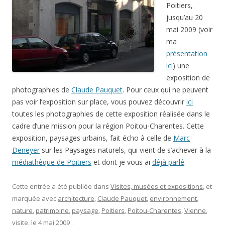
Poitiers,
jusqu’au 20
mai 2009 (voir
ma
présentation
ici
) une
exposition de
photographies de
Claude Pauquet
. Pour ceux qui ne peuvent
pas voir l’exposition sur place, vous pouvez découvrir
ici
toutes les photographies de cette exposition réalisée dans le
cadre d’une mission pour la région Poitou-Charentes. Cette
exposition, paysages urbains, fait écho à celle de
Marc
Deneyer
sur les Paysages naturels, qui vient de s’achever à la
médiathèque de Poitiers
et dont je vous ai
déjà parlé
.
Cette entrée a été publiée dans
Visites, musées et expositions
, et
marquée avec
architecture
,
Claude Pauquet
,
environnement
,
nature
,
patrimoine
,
paysage
,
Poitiers
,
Poitou-Charentes
,
Vienne
,
visite
, le
4 mai 2009
.