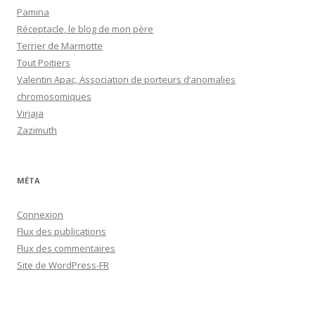
Pamina
Réceptacle, le blog de mon père
Terrier de Marmotte
Tout Poitiers
Valentin Apac, Association de porteurs d’anomalies
chromosomiques
Virjaja
Zazimuth
MÉTA
Connexion
Flux des publications
Flux des commentaires
Site de WordPress-FR