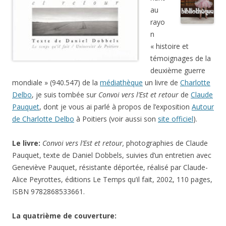
au
rayo
n
« histoire et
témoignages de la
deuxième guerre
mondiale » (940.547) de la
médiathèque
un livre de
Charlotte
Delbo
, je suis tombée sur
Convoi vers l’Est et retour
de
Claude
Pauquet
, dont je vous ai parlé à propos de l’exposition
Autour
de Charlotte Delbo
à Poitiers (voir aussi son
site officiel
).
Le livre:
Convoi vers l’Est et retour,
photographies de Claude
Pauquet, texte de Daniel Dobbels, suivies d’un entretien avec
Geneviève Pauquet, résistante déportée, réalisé par Claude-
Alice Peyrottes, éditions Le Temps qu’il fait, 2002, 110 pages,
ISBN 9782868533661.
La quatrième de couverture: