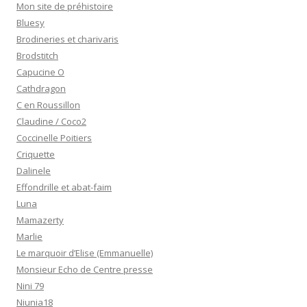
Mon site de préhistoire
Bluesy
Brodineries et charivaris
Brodstitch
Capucine O
Cathdragon
C en Roussillon
Claudine / Coco2
Coccinelle Poitiers
Criquette
Dalinele
Effondrille et abat-faim
Luna
Mamazerty
Marlie
Le marquoir d’Elise (Emmanuelle)
Monsieur Echo de Centre presse
Nini 79
Niunia18