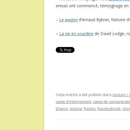
ennuis ont commencé, témoignage en ba
–
Le wagon
d’Arnaud Rykner, histoire 
–
La vie en sourdine
de David Lodge, ro
Cette entrée a été publiée dans
Lecture / 
camp d'internement
,
camp de concentrati
Drancy
,
lecture
,
Rajsko
,
Ravensbruck
,
rési