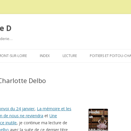
e D
roderie…
Aller
au
ONT-SUR-LOIRE
INDEX
LECTURE
POITIERS ET POITOU-CH
contenu
Charlotte Delbo
onvoi du 24 janvier
,
La mémoire et les
n de nous ne reviendra
et
Une
e inutile
, je continue ma lecture de
Delbo
avec la suite de ce dernier titre