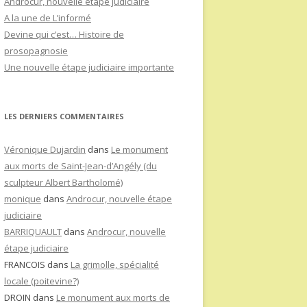
Androcur, nouvelle étape judiciaire
A la une de L’informé
Devine qui c’est… Histoire de
prosopagnosie
Une nouvelle étape judiciaire importante
LES DERNIERS COMMENTAIRES
Véronique Dujardin
dans
Le monument
aux morts de Saint-Jean-d’Angély (du
sculpteur Albert Bartholomé)
monique
dans
Androcur, nouvelle étape
judiciaire
BARRIQUAULT
dans
Androcur, nouvelle
étape judiciaire
FRANCOIS
dans
La grimolle, spécialité
locale (poitevine?)
DROIN
dans
Le monument aux morts de