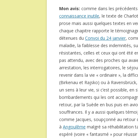
Mon avis:
comme dans les précédents
connaissance inutile
, le texte de Charl
prose mais aussi quelques textes en ver
chaque chapitre rapporte le témoignage
détenues du
Convoi du 24 janvier
, comm
maladie, la faiblesse des indemnités, 
résistantes, celles et ceux qui ont été 
pas attendu, avec des proches qui avaien
arrestation, les interrogatoires, le séjo
revenir dans la vie « ordinaire », la diff
(Birkenau et Rajsko) ou à Ravensbrück,
un sens à leur vie, si c’est possible, e
bombardements qui les ont accompagnés
retour, par la Suède en bus puis en avion
souffrances. Il y a aussi quelques témo
comme Jacques, soupçonné au retour d’a
à
Angoulême
malgré sa réhabilitation ta
espéré (voire « fantasmé » pour réussir