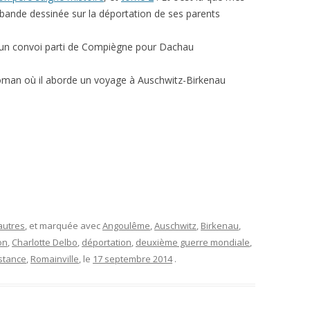
nde dessinée sur la déportation de ses parents
d’un convoi parti de Compiègne pour Dachau
man où il aborde un voyage à Auschwitz-Birkenau
autres
, et marquée avec
Angoulême
,
Auschwitz
,
Birkenau
,
on
,
Charlotte Delbo
,
déportation
,
deuxième guerre mondiale
,
stance
,
Romainville
, le
17 septembre 2014
.