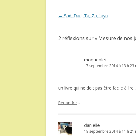
Navigation
←
Ṣad, Ḍad, Ṭa, Ẓa, ʿayn
des
articles
2 réflexions sur «
Mesure de nos j
moqueplet
17 septembre 2014 à 13 h 23 
un livre qui ne doit pas être facile à li
↓
Répondre
danielle
19 septembre 2014 à 11 h 21 