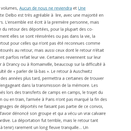
 volumes,
Aucun de nous ne reviendra
et
Une
otte Delbo est très agréable à lire, avec une majorité en
s. L’ensemble est écrit à la première personne, mais
 du retour des déportées, pour la plupart des co-
ent elles se sont réinsérées ou pas dans la vie, la
surtout pour celles qui n’ont pas été reconnues comme
entourés au retour, mais aussi ceux dont le retour n’était
t parfois refait leur vie. Certaines reviennent sur leur
ur à Drancy ou à Romainville, beaucoup sur la difficulté à
iculté de « parler de là-bas ». Le retour à Auschwitz
 des années plus tard, permettra a certaines de trouver
n s’engageant dans la transmission de la mémoire. Les
 lors des transferts de camps en camps, le trajet du
 ou en train, l’arrivée à Paris n’ont pas marqué la fin des
ignages de déportés ne faisant pas partie de ce convoi,
voir dénoncé son groupe et qui a vécu un vrai calvaire
rdive. La déportation fut terrible, mais le retour tant
 à tenir) rarement un long fleuve tranquille… Un