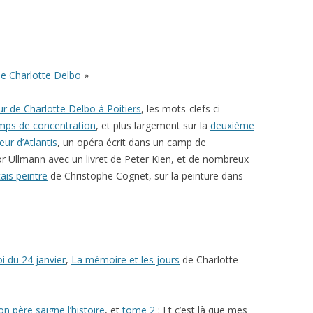
e Charlotte Delbo
»
r de Charlotte Delbo à Poitiers
, les mots-clefs ci-
mps de concentration
, et plus largement sur la
deuxième
ur d’Atlantis
, un opéra écrit dans un camp de
tor Ullmann avec un livret de Peter Kien, et de nombreux
ais peintre
de Christophe Cognet, sur la peinture dans
i du 24 janvier
,
La mémoire et les jours
de Charlotte
n père saigne l’histoire
, et
tome 2
: Et c’est là que mes