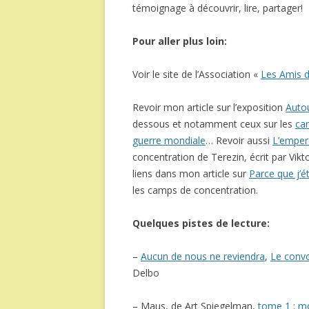
témoignage à découvrir, lire, partager!
Pour aller plus loin:
Voir le site de l’Association «
Les Amis d
Revoir mon article sur l’exposition
Autou
dessous et notamment ceux sur les
ca
guerre mondiale
… Revoir aussi
L’empere
concentration de Terezin, écrit par Vik
liens dans mon article sur
Parce que j’ét
les camps de concentration.
Quelques pistes de lecture:
–
Aucun de nous ne reviendra
,
Le convo
Delbo
– Maus, de Art Spiegelman,
tome 1 : mo