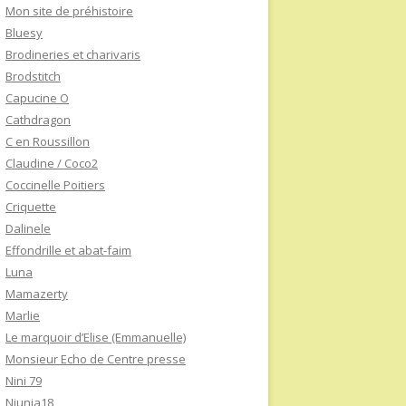
Mon site de préhistoire
Bluesy
Brodineries et charivaris
Brodstitch
Capucine O
Cathdragon
C en Roussillon
Claudine / Coco2
Coccinelle Poitiers
Criquette
Dalinele
Effondrille et abat-faim
Luna
Mamazerty
Marlie
Le marquoir d’Elise (Emmanuelle)
Monsieur Echo de Centre presse
Nini 79
Niunia18