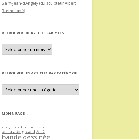
Saint-Jean-d’Angély (du sculpteur Albert
Bartholomé)
RETROUVER UN ARTICLE PAR MOIS
Retrouver
un
article
par
mois
RETROUVER LES ARTICLES PAR CATÉGORIE
Retrouver
les
articles
par
catégorie
MON NUAGE…
allégorie
art contemporain
art trading card
ATC
bande dessinée