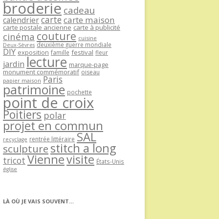
broderie
cadeau
carte
carte maison
calendrier
carte postale ancienne
carte à publicité
couture
cinéma
cuisine
deuxième guerre mondiale
Deux-Sèvres
DIY
exposition
festival
famille
fleur
lecture
jardin
marque-page
monument commémoratif
oiseau
Paris
papier maison
patrimoine
pochette
point de croix
Poitiers
polar
projet en commun
SAL
rentrée littéraire
recyclage
stitch a long
sculpture
Vienne
visite
tricot
États-Unis
église
LÀ OÙ JE VAIS SOUVENT…