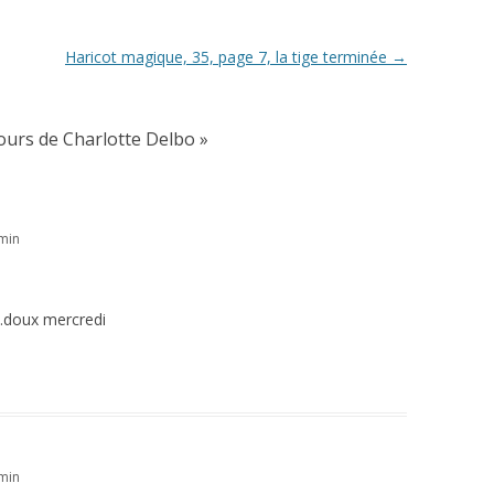
Haricot magique, 35, page 7, la tige terminée
→
ours de Charlotte Delbo
»
min
re…doux mercredi
min