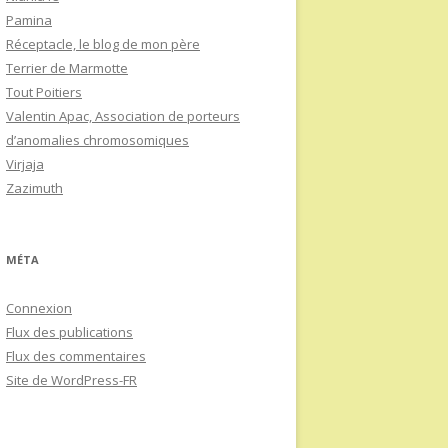
Pamina
Réceptacle, le blog de mon père
Terrier de Marmotte
Tout Poitiers
Valentin Apac, Association de porteurs
d’anomalies chromosomiques
Virjaja
Zazimuth
MÉTA
Connexion
Flux des publications
Flux des commentaires
Site de WordPress-FR