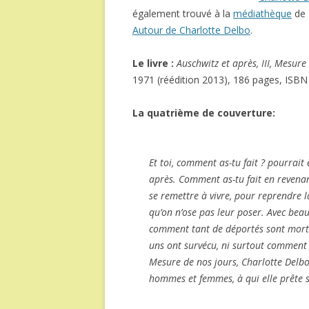
également trouvé à la
médiathèque
de 
Autour de Charlotte Delbo
.
Le livre :
Auschwitz et après, III, Mesure
1971 (réédition 2013), 186 pages, ISB
La quatrième de couverture:
Et toi, comment as-tu fait ?
pourrait ê
après
. Comment as-tu fait en revenan
se remettre à vivre, pour reprendre la
qu’on n’ose pas leur poser. Avec bea
comment tant de déportés sont mort
uns ont survécu, ni surtout comment 
Mesure de nos jours
, Charlotte Delb
hommes et femmes, à qui elle prête s