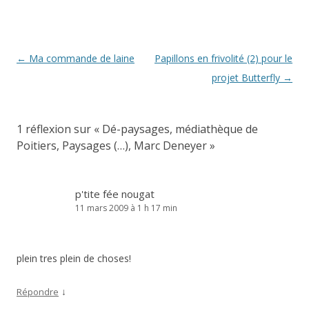
Navigation
←
Ma commande de laine
Papillons en frivolité (2) pour le
des
projet Butterfly
→
articles
1 réflexion sur «
Dé-paysages, médiathèque de
Poitiers, Paysages (…), Marc Deneyer
»
p'tite fée nougat
11 mars 2009 à 1 h 17 min
plein tres plein de choses!
↓
Répondre