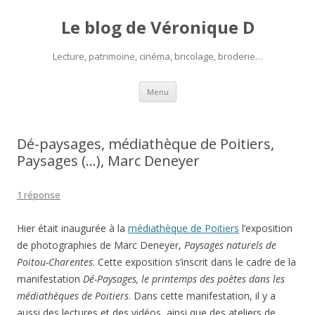
Le blog de Véronique D
Lecture, patrimoine, cinéma, bricolage, broderie…
Aller
Menu
au
contenu
Dé-paysages, médiathèque de Poitiers,
Paysages (…), Marc Deneyer
1 réponse
Hier était inaugurée à la
médiathèque de Poitiers
l’exposition
de photographies de Marc Deneyer,
Paysages naturels de
Poitou-Charentes
. Cette exposition s’inscrit dans le cadre de la
manifestation
Dé-Paysages, le printemps des poètes dans les
médiathèques de Poitiers
. Dans cette manifestation, il y a
aussi des lectures et des vidéos, ainsi que des ateliers de