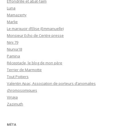
Effondrille et abat-faim
Luna
Mamazerty
Marlie
Le marquoir d’Elise (Emmanuelle)
Monsieur Echo de Centre presse
Nini 79
Niunia18
Pamina
Réceptacle, le blog de mon père
Terrier de Marmotte
Tout Poitiers
Valentin Apac, Association de porteurs d’anomalies
chromosomiques
Virjaja
Zazimuth
MÉTA