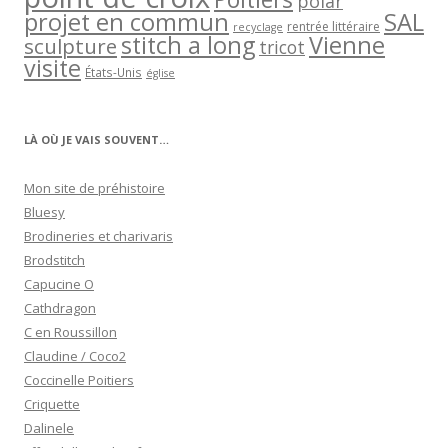
polar
projet en commun
SAL
rentrée littéraire
recyclage
stitch a long
Vienne
sculpture
tricot
visite
États-Unis
église
LÀ OÙ JE VAIS SOUVENT…
Mon site de préhistoire
Bluesy
Brodineries et charivaris
Brodstitch
Capucine O
Cathdragon
C en Roussillon
Claudine / Coco2
Coccinelle Poitiers
Criquette
Dalinele