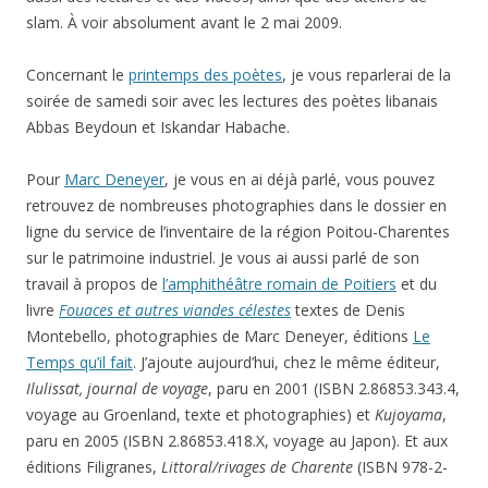
slam. À voir absolument avant le 2 mai 2009.
Concernant le
printemps des poètes
, je vous reparlerai de la
soirée de samedi soir avec les lectures des poètes libanais
Abbas Beydoun et Iskandar Habache.
Pour
Marc Deneyer
, je vous en ai déjà parlé, vous pouvez
retrouvez de nombreuses photographies dans le dossier en
ligne du service de l’inventaire de la région Poitou-Charentes
sur le patrimoine industriel. Je vous ai aussi parlé de son
travail à propos de
l’amphithéâtre romain de Poitiers
et du
livre
Fouaces et autres viandes célestes
textes de Denis
Montebello, photographies de Marc Deneyer, éditions
Le
Temps qu’il fait
. J’ajoute aujourd’hui, chez le même éditeur,
Ilulissat, journal de voyage
, paru en 2001 (ISBN 2.86853.343.4,
voyage au Groenland, texte et photographies) et
Kujoyama
,
paru en 2005 (ISBN 2.86853.418.X, voyage au Japon). Et aux
éditions Filigranes,
Littoral/rivages de Charente
(ISBN 978-2-