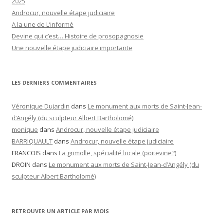
2025
Androcur, nouvelle étape judiciaire
A la une de L’informé
Devine qui c’est… Histoire de prosopagnosie
Une nouvelle étape judiciaire importante
LES DERNIERS COMMENTAIRES
Véronique Dujardin
dans
Le monument aux morts de Saint-Jean-
d’Angély (du sculpteur Albert Bartholomé)
monique
dans
Androcur, nouvelle étape judiciaire
BARRIQUAULT
dans
Androcur, nouvelle étape judiciaire
FRANCOIS
dans
La grimolle, spécialité locale (poitevine?)
DROIN
dans
Le monument aux morts de Saint-Jean-d’Angély (du
sculpteur Albert Bartholomé)
RETROUVER UN ARTICLE PAR MOIS