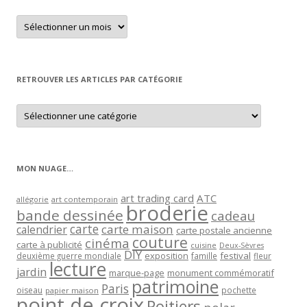
Retrouver
un
article
par
mois
RETROUVER LES ARTICLES PAR CATÉGORIE
Retrouver
les
articles
par
catégorie
MON NUAGE…
art trading card
ATC
allégorie
art contemporain
broderie
bande dessinée
cadeau
carte
carte maison
calendrier
carte postale ancienne
couture
cinéma
carte à publicité
cuisine
Deux-Sèvres
DIY
exposition
festival
famille
deuxième guerre mondiale
fleur
lecture
jardin
marque-page
monument commémoratif
patrimoine
Paris
oiseau
papier maison
pochette
point de croix
Poitiers