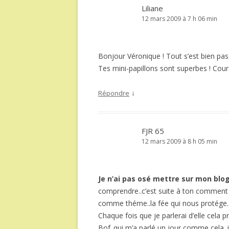
Liliane
12 mars 2009 à 7 h 06 min
Bonjour Véronique ! Tout s’est bien pass
Tes mini-papillons sont superbes ! Cou
↓
Répondre
FJR 65
12 mars 2009 à 8 h 05 min
Je n’ai pas osé mettre sur mon blog
comprendre..c’est suite à ton comment » 
comme théme..la fée qui nous protége..à
Chaque fois que je parlerai d’elle cela 
Bof..qui m’a parlé un jour comme cela..