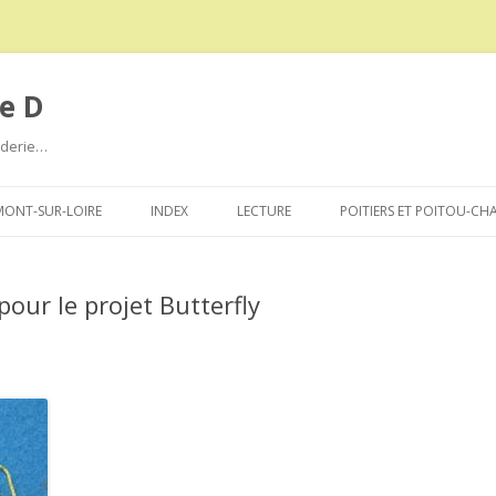
e D
roderie…
Aller
au
ONT-SUR-LOIRE
INDEX
LECTURE
POITIERS ET POITOU-CH
contenu
 pour le projet Butterfly