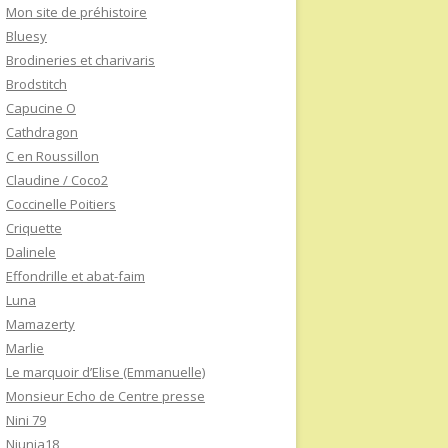
Mon site de préhistoire
Bluesy
Brodineries et charivaris
Brodstitch
Capucine O
Cathdragon
C en Roussillon
Claudine / Coco2
Coccinelle Poitiers
Criquette
Dalinele
Effondrille et abat-faim
Luna
Mamazerty
Marlie
Le marquoir d’Elise (Emmanuelle)
Monsieur Echo de Centre presse
Nini 79
Niunia18