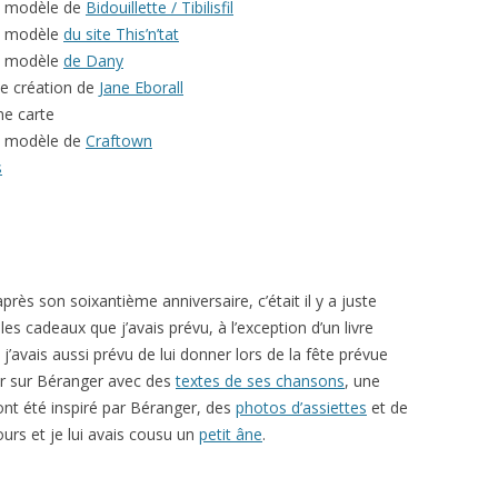
n modèle de
Bidouillette / Tibilisfil
un modèle
du site This’n’tat
un modèle
de Dany
ne création de
Jane Eborall
ne carte
n modèle de
Craftown
s
rès son soixantième anniversaire, c’était il y a juste
es cadeaux que j’avais prévu, à l’exception d’un livre
’avais aussi prévu de lui donner lors de la fête prévue
ur sur Béranger avec des
textes de ses chansons
, une
nt été inspiré par Béranger, des
photos d’assiettes
et de
rs et je lui avais cousu un
petit âne
.