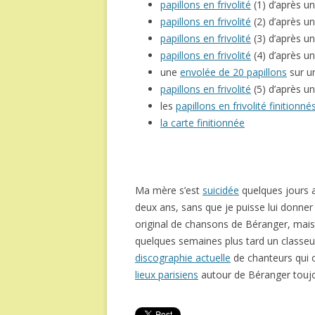
papillons en frivolité
(1) d’après u
papillons en frivolité
(2) d’après 
papillons en frivolité
(3) d’après 
papillons en frivolité
(4) d’après u
une
envolée de 20 papillons
sur u
papillons en frivolité
(5) d’après u
les
papillons en frivolité finitionné
la carte finitionnée
Ma mère s’est
suicidée
quelques jours ap
deux ans, sans que je puisse lui donner l
original de chansons de Béranger, mais j
quelques semaines plus tard un classe
discographie actuelle
de chanteurs qui o
lieux parisiens
autour de Béranger toujou