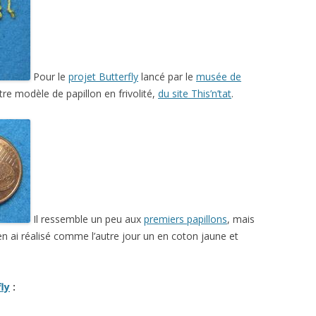
Pour le
projet Butterfly
lancé par le
musée de
autre modèle de papillon en frivolité,
du site This’n’tat
.
Il ressemble un peu aux
premiers papillons
, mais
’en ai réalisé comme l’autre jour un en coton jaune et
ly
: