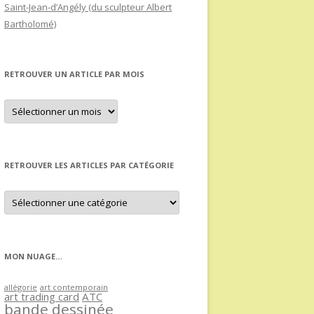
Saint-Jean-d’Angély (du sculpteur Albert
Bartholomé)
RETROUVER UN ARTICLE PAR MOIS
Retrouver
un
article
par
mois
RETROUVER LES ARTICLES PAR CATÉGORIE
Retrouver
les
articles
par
catégorie
MON NUAGE…
allégorie
art contemporain
art trading card
ATC
bande dessinée