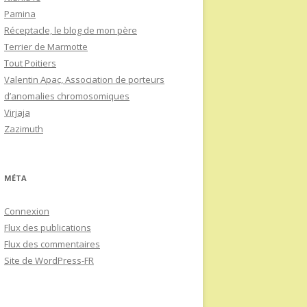
Pamina
Réceptacle, le blog de mon père
Terrier de Marmotte
Tout Poitiers
Valentin Apac, Association de porteurs
d’anomalies chromosomiques
Virjaja
Zazimuth
MÉTA
Connexion
Flux des publications
Flux des commentaires
Site de WordPress-FR