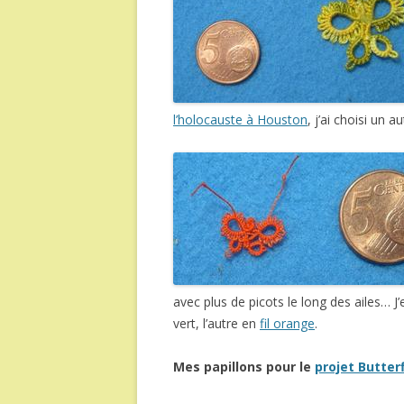
l’holocauste à Houston
, j’ai choisi un 
avec plus de picots le long des ailes… J
vert, l’autre en
fil orange
.
Mes papillons pour le
projet Butterf