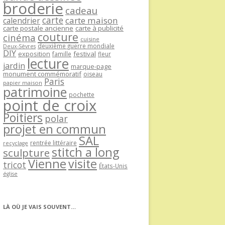
broderie
cadeau
carte
carte maison
calendrier
carte postale ancienne
carte à publicité
couture
cinéma
cuisine
deuxième guerre mondiale
Deux-Sèvres
DIY
exposition
festival
famille
fleur
lecture
jardin
marque-page
monument commémoratif
oiseau
Paris
papier maison
patrimoine
pochette
point de croix
Poitiers
polar
projet en commun
SAL
rentrée littéraire
recyclage
stitch a long
sculpture
Vienne
visite
tricot
États-Unis
église
LÀ OÙ JE VAIS SOUVENT…