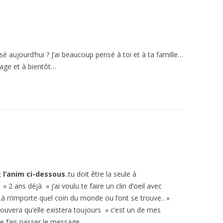
é aujourd’hui ? J’ai beaucoup pensé à toi et à ta famille…
rage et à bientôt…
 l’anim ci-dessous
..tu doit être la seule à
2 ans déjà » j’ai voulu te faire un clin d’oeil avec
 n’importe quel coin du monde ou l’ont se trouve.. »
prouvera qu’elle existera toujours » c’est un de mes
je fais passer le message