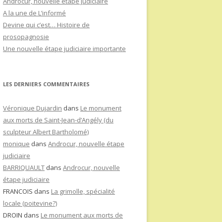
Androcur, nouvelle étape judiciaire
A la une de L’informé
Devine qui c’est… Histoire de
prosopagnosie
Une nouvelle étape judiciaire importante
LES DERNIERS COMMENTAIRES
Véronique Dujardin
dans
Le monument
aux morts de Saint-Jean-d’Angély (du
sculpteur Albert Bartholomé)
monique
dans
Androcur, nouvelle étape
judiciaire
BARRIQUAULT
dans
Androcur, nouvelle
étape judiciaire
FRANCOIS
dans
La grimolle, spécialité
locale (poitevine?)
DROIN
dans
Le monument aux morts de