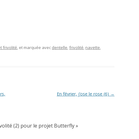
t frivolité
, et marquée avec
dentelle
,
frivolité
,
navette
,
rs,
En février, j’ose le rose (6)
→
volité (2) pour le projet Butterfly
»