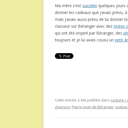
Ma mère s’est
suicidée
quelques jours a
donner les cadeaux que j’avais prévu, à 
mais j’avais aussi prévu de lui donner l
classeur sur Béranger avec des
textes 
qui ont été inspiré par Béranger, des
ph
toujours et je lui avais cousu un
petit â
Cette entrée a été publiée dans
Lecture / 
chanson
,
Pierre-Jean de Béranger
,
poésie