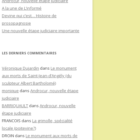
Androcur, nouvelle étape judiciaire
A la une de L’informé
Devine qui c’est… Histoire de
prosopagnosie
Une nouvelle étape judiciaire importante
LES DERNIERS COMMENTAIRES
Véronique Dujardin
dans
Le monument
aux morts de Saint-Jean-d’Angély (du
sculpteur Albert Bartholomé)
monique
dans
Androcur, nouvelle étape
judiciaire
BARRIQUAULT
dans
Androcur, nouvelle
étape judiciaire
FRANCOIS
dans
La grimolle, spécialité
locale (poitevine?)
DROIN
dans
Le monument aux morts de