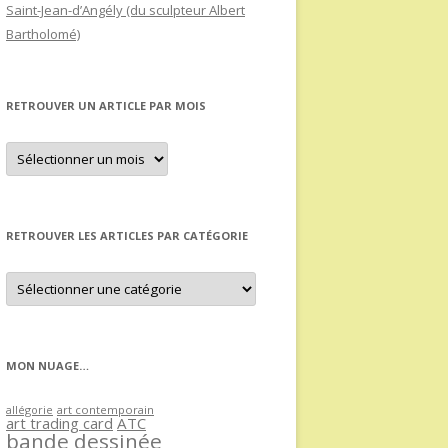
Saint-Jean-d’Angély (du sculpteur Albert
Bartholomé)
RETROUVER UN ARTICLE PAR MOIS
Retrouver
un
article
par
mois
RETROUVER LES ARTICLES PAR CATÉGORIE
Retrouver
les
articles
par
catégorie
MON NUAGE…
allégorie
art contemporain
art trading card
ATC
bande dessinée