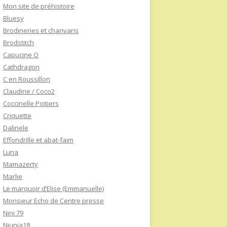
Mon site de préhistoire
Bluesy
Brodineries et charivaris
Brodstitch
Capucine O
Cathdragon
C en Roussillon
Claudine / Coco2
Coccinelle Poitiers
Criquette
Dalinele
Effondrille et abat-faim
Luna
Mamazerty
Marlie
Le marquoir d’Elise (Emmanuelle)
Monsieur Echo de Centre presse
Nini 79
Niunia18