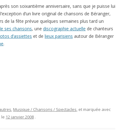
près son soixantième anniversaire, sans que je puisse lui
l’exception d’un livre original de chansons de Béranger,
ors de la fête prévue quelques semaines plus tard un
de ses chansons
, une
discographie actuelle
de chanteurs
otos d’assiettes
et de
lieux parisiens
autour de Béranger
ne
.
autres
,
Musique / Chansons / Spectacles
, et marquée avec
, le
12 janvier 2008
.