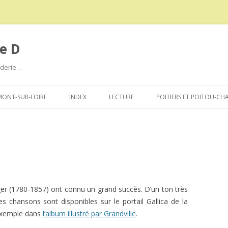
e D
roderie…
Aller
au
ONT-SUR-LOIRE
INDEX
LECTURE
POITIERS ET POITOU-CH
contenu
er (1780-1857) ont connu un grand succès. D’un ton très
es chansons sont disponibles sur le portail Gallica de la
 exemple dans
l’album illustré par Grandville
.