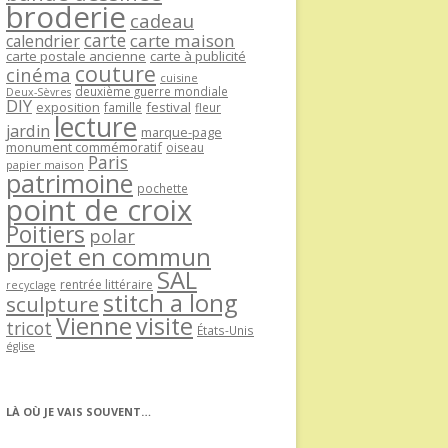
broderie
cadeau
carte
carte maison
calendrier
carte postale ancienne
carte à publicité
couture
cinéma
cuisine
deuxième guerre mondiale
Deux-Sèvres
DIY
exposition
festival
famille
fleur
lecture
jardin
marque-page
monument commémoratif
oiseau
Paris
papier maison
patrimoine
pochette
point de croix
Poitiers
polar
projet en commun
SAL
rentrée littéraire
recyclage
stitch a long
sculpture
Vienne
visite
tricot
États-Unis
église
LÀ OÙ JE VAIS SOUVENT…