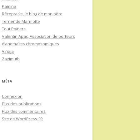
Pamina
Réceptacle, le blog de mon père
Terrier de Marmotte
Tout Poitiers
Valentin Apac, Association de porteurs
d’anomalies chromosomiques
Virjaja
Zazimuth
MÉTA
Connexion
Flux des publications
Flux des commentaires
Site de WordPress-FR