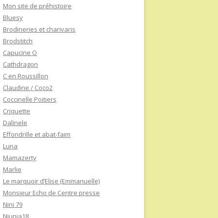
Mon site de préhistoire
Bluesy
Brodineries et charivaris
Brodstitch
Capucine O
Cathdragon
C en Roussillon
Claudine / Coco2
Coccinelle Poitiers
Criquette
Dalinele
Effondrille et abat-faim
Luna
Mamazerty
Marlie
Le marquoir d’Elise (Emmanuelle)
Monsieur Echo de Centre presse
Nini 79
Niunia18