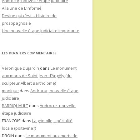
Androcur, nouvelle étape judiciaire
A la une de L’informé
Devine qui c’est… Histoire de
prosopagnosie
Une nouvelle étape judiciaire importante
LES DERNIERS COMMENTAIRES
Véronique Dujardin
dans
Le monument
aux morts de Saint-Jean-d’Angély (du
sculpteur Albert Bartholomé)
monique
dans
Androcur, nouvelle étape
judiciaire
BARRIQUAULT
dans
Androcur, nouvelle
étape judiciaire
FRANCOIS
dans
La grimolle, spécialité
locale (poitevine?)
DROIN
dans
Le monument aux morts de