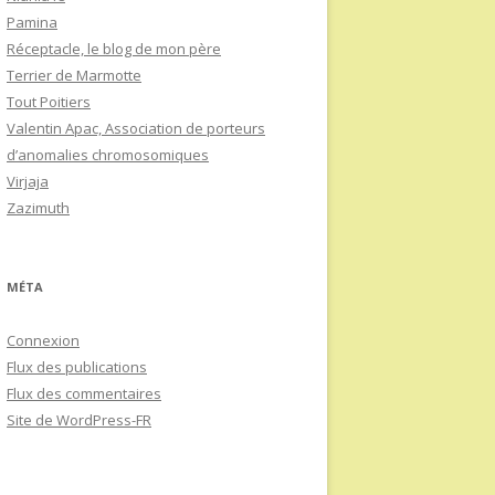
Pamina
Réceptacle, le blog de mon père
Terrier de Marmotte
Tout Poitiers
Valentin Apac, Association de porteurs
d’anomalies chromosomiques
Virjaja
Zazimuth
MÉTA
Connexion
Flux des publications
Flux des commentaires
Site de WordPress-FR