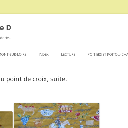
e D
roderie…
Aller
au
ONT-SUR-LOIRE
INDEX
LECTURE
POITIERS ET POITOU-CH
contenu
u point de croix, suite.