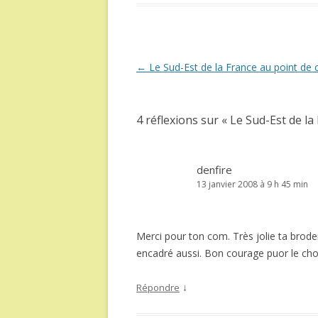
Navigation
←
Le Sud-Est de la France au point de c
des
articles
4 réflexions sur «
Le Sud-Est de la 
denfire
13 janvier 2008 à 9 h 45 min
Merci pour ton com. Très jolie ta brode
encadré aussi. Bon courage puor le cho
↓
Répondre