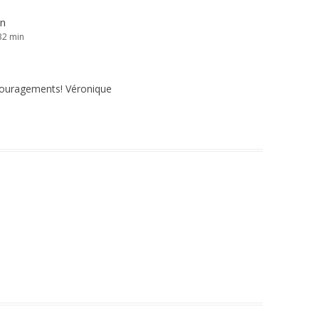
in
 32 min
couragements! Véronique