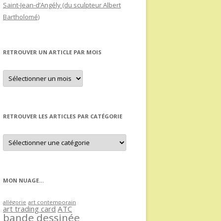
Saint-Jean-d’Angély (du sculpteur Albert
Bartholomé)
RETROUVER UN ARTICLE PAR MOIS
Retrouver
un
article
par
mois
RETROUVER LES ARTICLES PAR CATÉGORIE
Retrouver
les
articles
par
catégorie
MON NUAGE…
allégorie
art contemporain
art trading card
ATC
bande dessinée