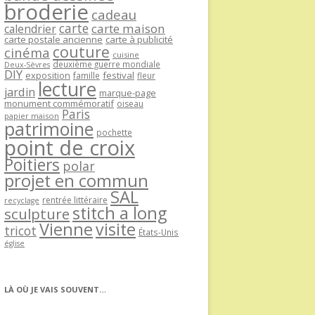
broderie
cadeau
carte
carte maison
calendrier
carte postale ancienne
carte à publicité
couture
cinéma
cuisine
deuxième guerre mondiale
Deux-Sèvres
DIY
exposition
festival
famille
fleur
lecture
jardin
marque-page
monument commémoratif
oiseau
Paris
papier maison
patrimoine
pochette
point de croix
Poitiers
polar
projet en commun
SAL
rentrée littéraire
recyclage
stitch a long
sculpture
Vienne
visite
tricot
États-Unis
église
LÀ OÙ JE VAIS SOUVENT…