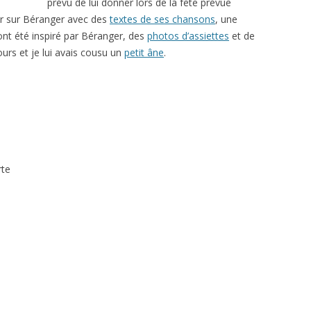
prévu de lui donner lors de la fête prévue
ur sur Béranger avec des
textes de ses chansons
, une
nt été inspiré par Béranger, des
photos d’assiettes
et de
rs et je lui avais cousu un
petit âne
.
rte