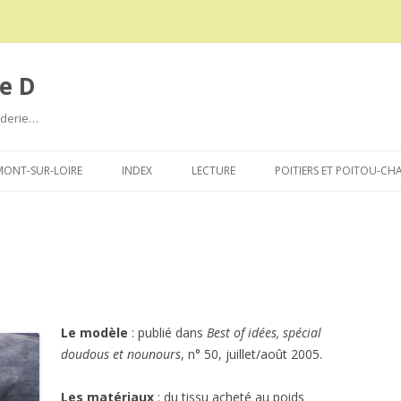
e D
roderie…
Aller
au
ONT-SUR-LOIRE
INDEX
LECTURE
POITIERS ET POITOU-CH
contenu
Le modèle
: publié dans
Best of idées, spécial
doudous et nounours
, n° 50, juillet/août 2005.
Les matériaux
: du tissu acheté au poids