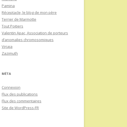
Pamina
Réceptacle, le blog de mon père
Terrier de Marmotte
Tout Poitiers
Valentin Apac, Association de porteurs
d’anomalies chromosomiques
Virjaja
Zazimuth
MÉTA
Connexion
Flux des publications
Flux des commentaires
Site de WordPress-FR