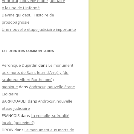
Androcur, nouvelle étape judiciaire
A la une de L’informé
Devine qui c’est… Histoire de
prosopagnosie
Une nouvelle étape judiciaire importante
LES DERNIERS COMMENTAIRES
Véronique Dujardin
dans
Le monument
aux morts de Saint-Jean-d’Angély (du
sculpteur Albert Bartholomé)
monique
dans
Androcur, nouvelle étape
judiciaire
BARRIQUAULT
dans
Androcur, nouvelle
étape judiciaire
FRANCOIS
dans
La grimolle, spécialité
locale (poitevine?)
DROIN
dans
Le monument aux morts de