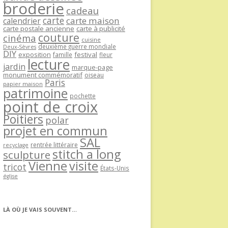
broderie
cadeau
carte
carte maison
calendrier
carte postale ancienne
carte à publicité
couture
cinéma
cuisine
deuxième guerre mondiale
Deux-Sèvres
DIY
exposition
festival
famille
fleur
lecture
jardin
marque-page
monument commémoratif
oiseau
Paris
papier maison
patrimoine
pochette
point de croix
Poitiers
polar
projet en commun
SAL
rentrée littéraire
recyclage
stitch a long
sculpture
Vienne
visite
tricot
États-Unis
église
LÀ OÙ JE VAIS SOUVENT…