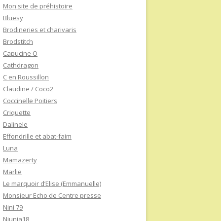
Mon site de préhistoire
Bluesy
Brodineries et charivaris
Brodstitch
Capucine O
Cathdragon
C en Roussillon
Claudine / Coco2
Coccinelle Poitiers
Criquette
Dalinele
Effondrille et abat-faim
Luna
Mamazerty
Marlie
Le marquoir d’Elise (Emmanuelle)
Monsieur Echo de Centre presse
Nini 79
Niunia18