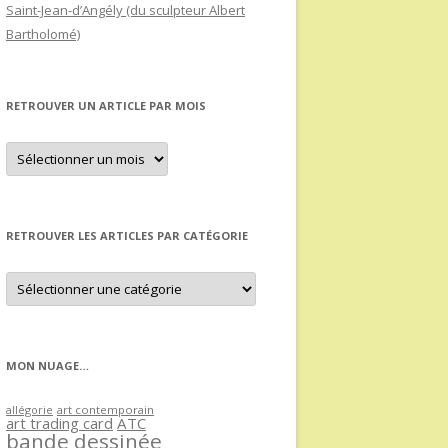
Saint-Jean-d’Angély (du sculpteur Albert
Bartholomé)
RETROUVER UN ARTICLE PAR MOIS
Retrouver
un
article
par
mois
RETROUVER LES ARTICLES PAR CATÉGORIE
Retrouver
les
articles
par
catégorie
MON NUAGE…
allégorie
art contemporain
art trading card
ATC
bande dessinée