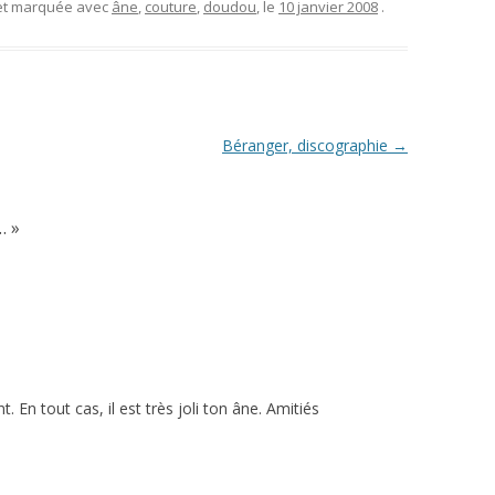
 et marquée avec
âne
,
couture
,
doudou
, le
10 janvier 2008
.
Béranger, discographie
→
…
»
. En tout cas, il est très joli ton âne. Amitiés