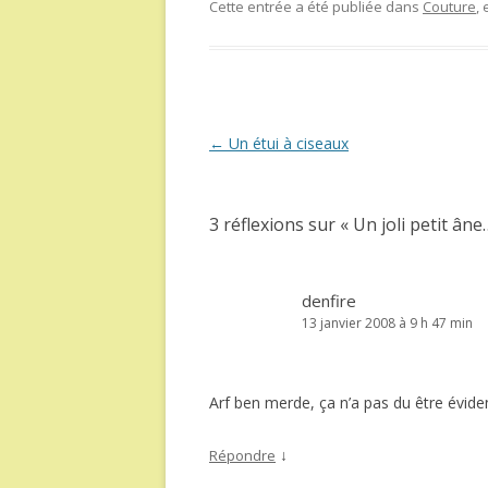
Cette entrée a été publiée dans
Couture
,
Navigation
←
Un étui à ciseaux
des
articles
3 réflexions sur «
Un joli petit âne
denfire
13 janvier 2008 à 9 h 47 min
Arf ben merde, ça n’a pas du être évident
↓
Répondre