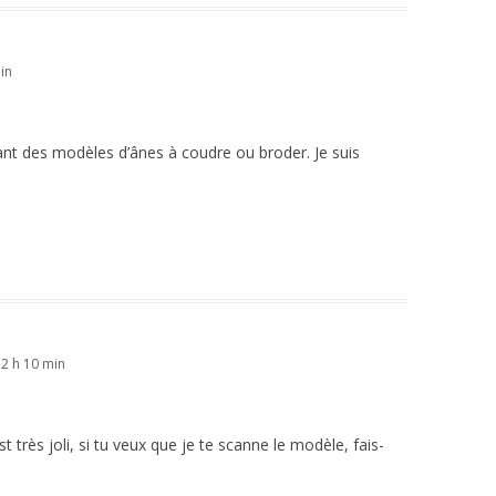
in
hant des modèles d’ânes à coudre ou broder. Je suis
2 h 10 min
t très joli, si tu veux que je te scanne le modèle, fais-