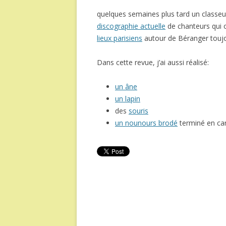
quelques semaines plus tard un classe
discographie actuelle
de chanteurs qui o
lieux parisiens
autour de Béranger toujou
Dans cette revue, j’ai aussi réalisé:
un âne
un lapin
des
souris
un nounours brodé
terminé en ca