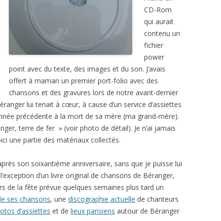
CD-Rom
qui aurait
contenu un
fichier
power
point avec du texte, des images et du son. J’avais
offert à maman un premier port-folio avec des
chansons et des gravures lors de notre avant-dernier
ranger lui tenait à cœur, à cause d’un service d’assiettes
année précédente à la mort de sa mère (ma grand-mère).
er, terre de fer » (voir photo de détail). Je n’ai jamais
ici une partie des matériaux collectés.
près son soixantième anniversaire, sans que je puisse lui
l’exception d’un livre original de chansons de Béranger,
ors de la fête prévue quelques semaines plus tard un
de ses chansons
, une
discographie actuelle
de chanteurs
otos d’assiettes
et de
lieux parisiens
autour de Béranger