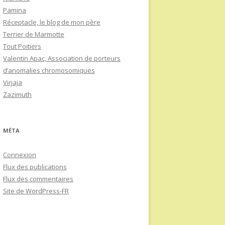
Pamina
Réceptacle, le blog de mon père
Terrier de Marmotte
Tout Poitiers
Valentin Apac, Association de porteurs
d’anomalies chromosomiques
Virjaja
Zazimuth
MÉTA
Connexion
Flux des publications
Flux des commentaires
Site de WordPress-FR