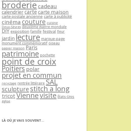
broderie
cadeau
carte
carte maison
calendrier
carte postale ancienne
carte à publicité
couture
cinéma
cuisine
deuxième guerre mondiale
Deux-Sèvres
DIY
exposition
festival
famille
fleur
lecture
jardin
marque-page
monument commémoratif
oiseau
Paris
papier maison
patrimoine
pochette
point de croix
Poitiers
polar
projet en commun
SAL
rentrée littéraire
recyclage
stitch a long
sculpture
Vienne
visite
tricot
États-Unis
église
LÀ OÙ JE VAIS SOUVENT…