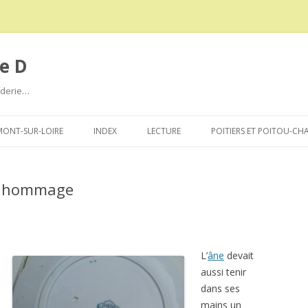
e D
roderie…
Aller
au
ONT-SUR-LOIRE
INDEX
LECTURE
POITIERS ET POITOU-CH
contenu
r, hommage
L’
âne
devait
aussi tenir
dans ses
mains un