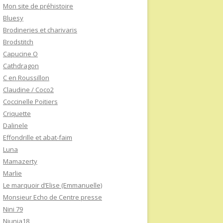
Mon site de préhistoire
Bluesy
Brodineries et charivaris
Brodstitch
Capucine O
Cathdragon
C en Roussillon
Claudine / Coco2
Coccinelle Poitiers
Criquette
Dalinele
Effondrille et abat-faim
Luna
Mamazerty
Marlie
Le marquoir d’Elise (Emmanuelle)
Monsieur Echo de Centre presse
Nini 79
Niunia18