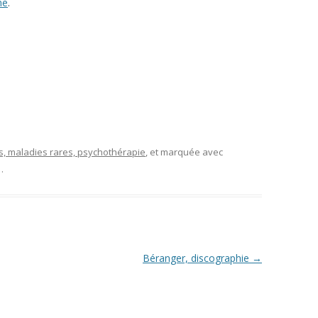
ne
.
, maladies rares, psychothérapie
, et marquée avec
.
Béranger, discographie
→