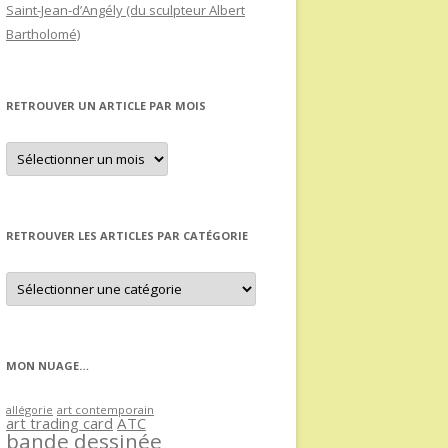
Saint-Jean-d’Angély (du sculpteur Albert
Bartholomé)
RETROUVER UN ARTICLE PAR MOIS
Retrouver
un
article
par
mois
RETROUVER LES ARTICLES PAR CATÉGORIE
Retrouver
les
articles
par
catégorie
MON NUAGE…
allégorie
art contemporain
art trading card
ATC
bande dessinée