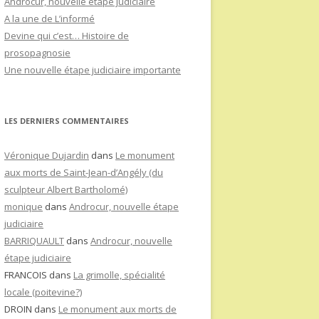
Androcur, nouvelle étape judiciaire
A la une de L’informé
Devine qui c’est… Histoire de
prosopagnosie
Une nouvelle étape judiciaire importante
LES DERNIERS COMMENTAIRES
Véronique Dujardin
dans
Le monument
aux morts de Saint-Jean-d’Angély (du
sculpteur Albert Bartholomé)
monique
dans
Androcur, nouvelle étape
judiciaire
BARRIQUAULT
dans
Androcur, nouvelle
étape judiciaire
FRANCOIS
dans
La grimolle, spécialité
locale (poitevine?)
DROIN
dans
Le monument aux morts de