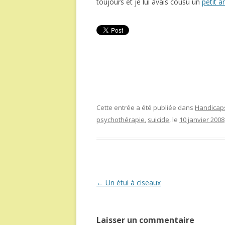
toujours et je lui avais cousu un
petit â
Cette entrée a été publiée dans
Handicaps
psychothérapie
,
suicide
, le
10 janvier 2008
Navigation
←
Un étui à ciseaux
des
articles
Laisser un commentaire