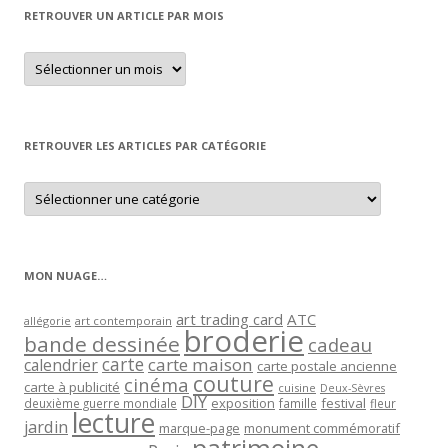
RETROUVER UN ARTICLE PAR MOIS
Retrouver
un
article
par
mois
RETROUVER LES ARTICLES PAR CATÉGORIE
Retrouver
les
articles
par
catégorie
MON NUAGE…
art trading card
ATC
allégorie
art contemporain
broderie
bande dessinée
cadeau
carte
carte maison
calendrier
carte postale ancienne
couture
cinéma
carte à publicité
cuisine
Deux-Sèvres
DIY
exposition
festival
famille
deuxième guerre mondiale
fleur
lecture
jardin
marque-page
monument commémoratif