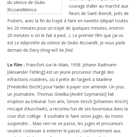
courage d’aller au marché aux
fleurs de Saint-Benoît, près de
Poitiers, avec la fin du trajet à faire en navette (départ toutes
les 20 minutes pour un trajet de quelques minutes, environ
20 minutes si on le fait à pied…). Le premier film que j’ai vu
est
Le labyrinthe du silence
de Giulio Ricciarelli, je vous parle
demain de
Every thing will be find
.
Le film :
Francfort-sur-le-Main, 1958. Johann Radmann
[Alexander Fehling] est un jeune procureur chargé des
infractions routières, où il prête de l’argent à Marlène
[Friederike Becht] pour l’aider à payer son amende. Un jour,
un journaliste, Thomas Gnielka [André Szymanski] fait
irruption au tribunal. Son ami, Simon Kirsch [Johannes Krisch]
rescapé d’Auschwitz, a reconnu l’un de ses bourreaux dans la
cour d’un collège. Il souhaite le faire sinon juger, du moins
suspendre… Mais rien ne se passe, les juges et procureurs
veulent continuer à enterrer le passé, conformément aux