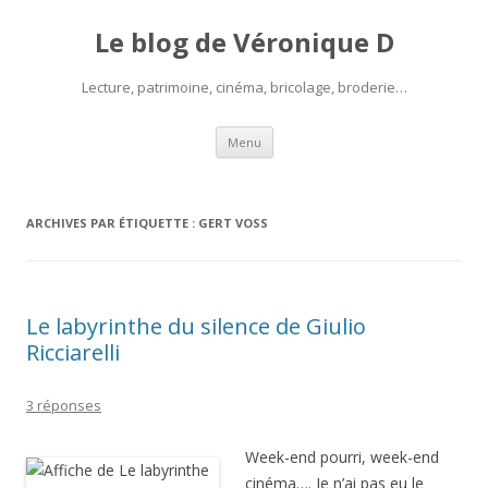
Le blog de Véronique D
Lecture, patrimoine, cinéma, bricolage, broderie…
Aller
Menu
au
contenu
ARCHIVES PAR ÉTIQUETTE :
GERT VOSS
Le labyrinthe du silence de Giulio
Ricciarelli
3 réponses
Week-end pourri, week-end
cinéma…. Je n’ai pas eu le