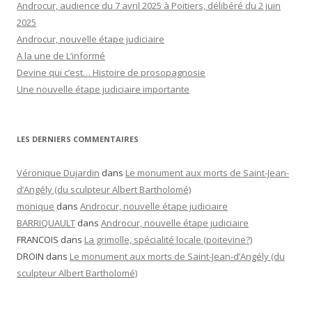
Androcur, audience du 7 avril 2025 à Poitiers, délibéré du 2 juin
2025
Androcur, nouvelle étape judiciaire
A la une de L’informé
Devine qui c’est… Histoire de prosopagnosie
Une nouvelle étape judiciaire importante
LES DERNIERS COMMENTAIRES
Véronique Dujardin
dans
Le monument aux morts de Saint-Jean-
d’Angély (du sculpteur Albert Bartholomé)
monique
dans
Androcur, nouvelle étape judiciaire
BARRIQUAULT
dans
Androcur, nouvelle étape judiciaire
FRANCOIS
dans
La grimolle, spécialité locale (poitevine?)
DROIN
dans
Le monument aux morts de Saint-Jean-d’Angély (du
sculpteur Albert Bartholomé)