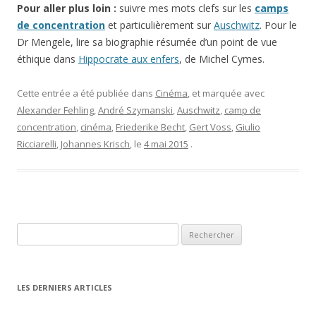
Pour aller plus loin :
suivre mes mots clefs sur les
camps
de concentration
et particulièrement sur
Auschwitz
. Pour le
Dr Mengele, lire sa biographie résumée d’un point de vue
éthique dans
Hippocrate aux enfers
, de Michel Cymes.
Cette entrée a été publiée dans
Cinéma
, et marquée avec
Alexander Fehling
,
André Szymanski
,
Auschwitz
,
camp de
concentration
,
cinéma
,
Friederike Becht
,
Gert Voss
,
Giulio
Ricciarelli
,
Johannes Krisch
, le
4 mai 2015
.
Rechercher :
LES DERNIERS ARTICLES