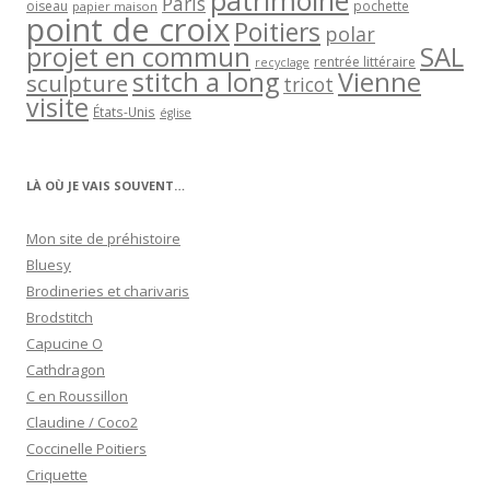
patrimoine
Paris
oiseau
papier maison
pochette
point de croix
Poitiers
polar
projet en commun
SAL
rentrée littéraire
recyclage
stitch a long
Vienne
sculpture
tricot
visite
États-Unis
église
LÀ OÙ JE VAIS SOUVENT…
Mon site de préhistoire
Bluesy
Brodineries et charivaris
Brodstitch
Capucine O
Cathdragon
C en Roussillon
Claudine / Coco2
Coccinelle Poitiers
Criquette