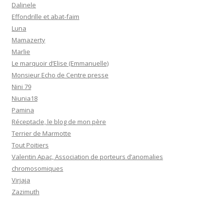
Dalinele
Effondrille et abat-faim
Luna
Mamazerty
Marlie
Le marquoir d’Elise (Emmanuelle)
Monsieur Echo de Centre presse
Nini 79
Niunia18
Pamina
Réceptacle, le blog de mon père
Terrier de Marmotte
Tout Poitiers
Valentin Apac, Association de porteurs d’anomalies
chromosomiques
Virjaja
Zazimuth