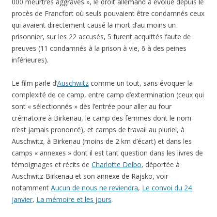
000 meurtres aggravés », le droit allemand a évolué depuis le
procès de Francfort où seuls pouvaient être condamnés ceux
qui avaient directement causé la mort d’au moins un
prisonnier, sur les 22 accusés, 5 furent acquittés faute de
preuves (11 condamnés à la prison à vie, 6 à des peines
inférieures).
Le film parle d’
Auschwitz
comme un tout, sans évoquer la
complexité de ce camp, entre camp d’extermination (ceux qui
sont « sélectionnés » dès l’entrée pour aller au four
crématoire à Birkenau, le camp des femmes dont le nom
n’est jamais prononcé), et camps de travail au pluriel, à
Auschwitz, à Birkenau (moins de 2 km d’écart) et dans les
camps « annexes » dont il est tant question dans les livres de
témoignages et récits de
Charlotte Delbo
, déportée à
Auschwitz-Birkenau et son annexe de Rajsko, voir
notamment
Aucun de nous ne reviendra
,
Le convoi du 24
janvier
,
La mémoire et les jours
.