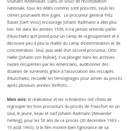
souhaits d’Adenauer. Dans un souci de réconciliation
nationale, tous les délits commis sont prescrits, seuls les
crimes pourraient être jugés. Le procureur général Fritz
Bauer [Gert Voss] encourage Johann Radmann a aller plus
loin. Né dans les années 1930, il n’a jamais entendu parler
d’Auschwitz qu’il prend pour un camp de regroupement et il
découvre peu à peu la réalité du camp d’extermination et de
concentration. Seul, puis aidé d’un second procureur, Otto
Haller [Johann von Bülow], il va plonger dans les archives
nazies récupérées par les Américains, auditionner des
dizaines de survivants grâce à l’association des rescapés
d’Auschwitz, recueillir les témoignages pour arriver au procès
après plusieurs années d’efforts…
Mon avis:
le réalisateur et les scénaristes ont choisi de
regrouper les trois procureurs du procès de Francfort en un
seul, le jeune, beau et naïf Johann Radmann [Alexander
Fehling], pour les 50 ans de ce procès (20 décembre 1963 –
19 août 1965). Si le film montre bien l’ignorance de sa