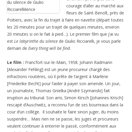
courage d’aller au marché aux
fleurs de Saint-Benoît, près de
Poitiers, avec la fin du trajet à faire en navette (départ toutes
les 20 minutes pour un trajet de quelques minutes, environ
20 minutes si on le fait à pied…). Le premier film que j’ai vu
est
Le labyrinthe du silence
de Giulio Ricciarelli, je vous parle
demain de
Every thing will be find
.
Le film :
Francfort-sur-le-Main, 1958. Johann Radmann
[Alexander Fehling] est un jeune procureur chargé des
infractions routières, où il prête de l’argent à Marlène
[Friederike Becht] pour l’aider à payer son amende. Un jour,
un journaliste, Thomas Gnielka [André Szymanski] fait
irruption au tribunal. Son ami, Simon Kirsch [Johannes Krisch]
rescapé d’Auschwitz, a reconnu l’un de ses bourreaux dans la
cour d’un collège. Il souhaite le faire sinon juger, du moins
suspendre… Mais rien ne se passe, les juges et procureurs
veulent continuer à enterrer le passé, conformément aux