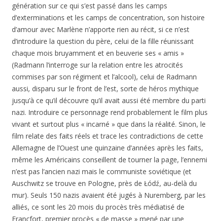
génération sur ce qui s’est passé dans les camps
d’exterminations et les camps de concentration, son histoire
d’amour avec Marlène n’apporte rien au récit, si ce n’est
d’introduire la question du père, celui de la fille réunissant
chaque mois bruyamment et en beuverie ses « amis »
(Radmann l’interroge sur la relation entre les atrocités
commises par son régiment et l’alcool), celui de Radmann
aussi, disparu sur le front de l’est, sorte de héros mythique
jusqu’à ce qu’il découvre qu’il avait aussi été membre du parti
nazi. Introduire ce personnage rend probablement le film plus
vivant et surtout plus « incarné » que dans la réalité. Sinon, le
film relate des faits réels et trace les contradictions de cette
Allemagne de l’Ouest une quinzaine d’années après les faits,
même les Américains conseillent de tourner la page, l’ennemi
n’est pas l’ancien nazi mais le communiste soviétique (et
Auschwitz se trouve en Pologne, près de Łódź, au-delà du
mur). Seuls 150 nazis avaient été jugés à Nuremberg, par les
alliés, ce sont les 20 mois du procès très médiatisé de
Francfort, premier procès « de masse » mené par une