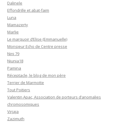
Dalinele
Effondrille et abat-faim
Luna
Mamazerty
Marlie
Le marquoir d’Elise (Emmanuelle)
Monsieur Echo de Centre presse
Nini 79
Niunia18
Pamina
Réceptacle, le blog de mon père
Terrier de Marmotte
Tout Poitiers
Valentin Apac, Association de porteurs d’anomalies
chromosomiques
Virjaja
Zazimuth