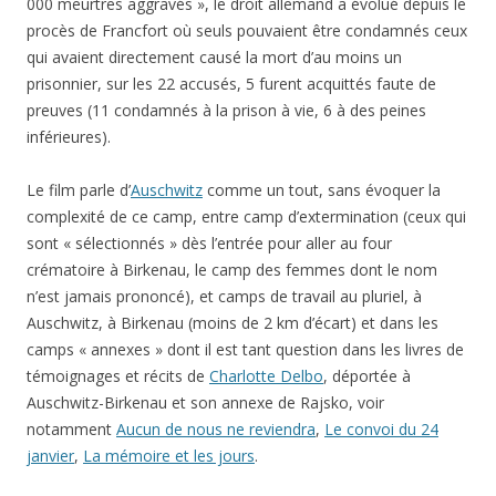
000 meurtres aggravés », le droit allemand a évolué depuis le
procès de Francfort où seuls pouvaient être condamnés ceux
qui avaient directement causé la mort d’au moins un
prisonnier, sur les 22 accusés, 5 furent acquittés faute de
preuves (11 condamnés à la prison à vie, 6 à des peines
inférieures).
Le film parle d’
Auschwitz
comme un tout, sans évoquer la
complexité de ce camp, entre camp d’extermination (ceux qui
sont « sélectionnés » dès l’entrée pour aller au four
crématoire à Birkenau, le camp des femmes dont le nom
n’est jamais prononcé), et camps de travail au pluriel, à
Auschwitz, à Birkenau (moins de 2 km d’écart) et dans les
camps « annexes » dont il est tant question dans les livres de
témoignages et récits de
Charlotte Delbo
, déportée à
Auschwitz-Birkenau et son annexe de Rajsko, voir
notamment
Aucun de nous ne reviendra
,
Le convoi du 24
janvier
,
La mémoire et les jours
.