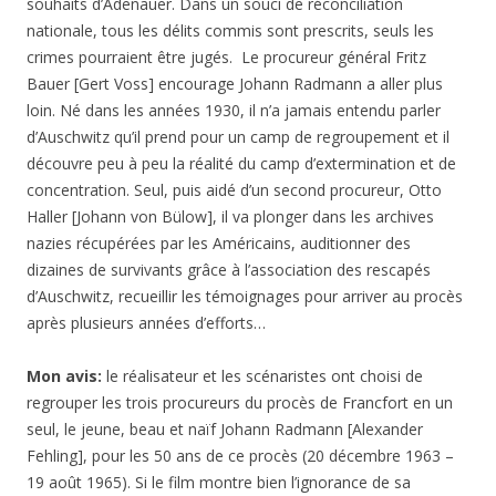
souhaits d’Adenauer. Dans un souci de réconciliation
nationale, tous les délits commis sont prescrits, seuls les
crimes pourraient être jugés. Le procureur général Fritz
Bauer [Gert Voss] encourage Johann Radmann a aller plus
loin. Né dans les années 1930, il n’a jamais entendu parler
d’Auschwitz qu’il prend pour un camp de regroupement et il
découvre peu à peu la réalité du camp d’extermination et de
concentration. Seul, puis aidé d’un second procureur, Otto
Haller [Johann von Bülow], il va plonger dans les archives
nazies récupérées par les Américains, auditionner des
dizaines de survivants grâce à l’association des rescapés
d’Auschwitz, recueillir les témoignages pour arriver au procès
après plusieurs années d’efforts…
Mon avis:
le réalisateur et les scénaristes ont choisi de
regrouper les trois procureurs du procès de Francfort en un
seul, le jeune, beau et naïf Johann Radmann [Alexander
Fehling], pour les 50 ans de ce procès (20 décembre 1963 –
19 août 1965). Si le film montre bien l’ignorance de sa