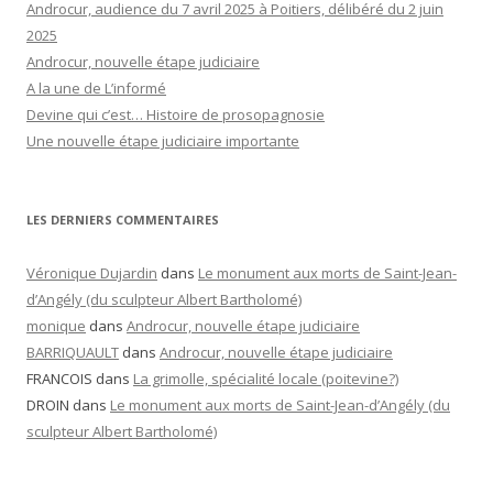
Androcur, audience du 7 avril 2025 à Poitiers, délibéré du 2 juin
2025
Androcur, nouvelle étape judiciaire
A la une de L’informé
Devine qui c’est… Histoire de prosopagnosie
Une nouvelle étape judiciaire importante
LES DERNIERS COMMENTAIRES
Véronique Dujardin
dans
Le monument aux morts de Saint-Jean-
d’Angély (du sculpteur Albert Bartholomé)
monique
dans
Androcur, nouvelle étape judiciaire
BARRIQUAULT
dans
Androcur, nouvelle étape judiciaire
FRANCOIS
dans
La grimolle, spécialité locale (poitevine?)
DROIN
dans
Le monument aux morts de Saint-Jean-d’Angély (du
sculpteur Albert Bartholomé)