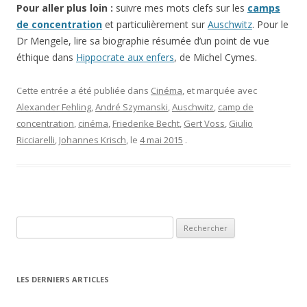
Pour aller plus loin :
suivre mes mots clefs sur les
camps
de concentration
et particulièrement sur
Auschwitz
. Pour le
Dr Mengele, lire sa biographie résumée d’un point de vue
éthique dans
Hippocrate aux enfers
, de Michel Cymes.
Cette entrée a été publiée dans
Cinéma
, et marquée avec
Alexander Fehling
,
André Szymanski
,
Auschwitz
,
camp de
concentration
,
cinéma
,
Friederike Becht
,
Gert Voss
,
Giulio
Ricciarelli
,
Johannes Krisch
, le
4 mai 2015
.
Rechercher :
LES DERNIERS ARTICLES