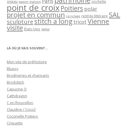
patrimoine
Paris
oiseau
papier maison
pochette
point de croix
Poitiers
polar
projet en commun
SAL
rentrée littéraire
recyclage
stitch a long
Vienne
sculpture
tricot
visite
États-Unis
église
LÀ OÙ JE VAIS SOUVENT…
Mon site de préhistoire
Bluesy
Brodineries et charivaris
Brodstitch
Capucine O
Cathdragon
C en Roussillon
Claudine / Coco2
Coccinelle Poitiers
Criquette