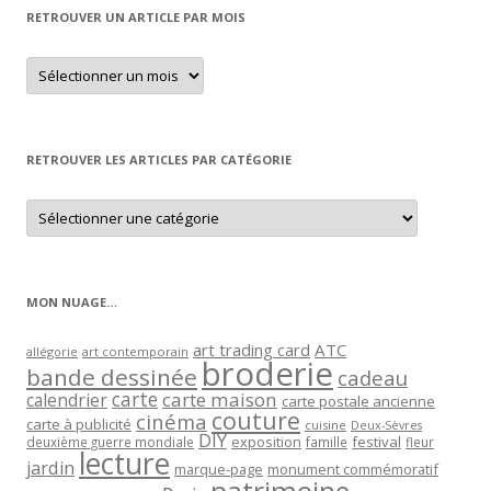
RETROUVER UN ARTICLE PAR MOIS
Retrouver
un
article
par
mois
RETROUVER LES ARTICLES PAR CATÉGORIE
Retrouver
les
articles
par
catégorie
MON NUAGE…
art trading card
ATC
allégorie
art contemporain
broderie
bande dessinée
cadeau
carte
carte maison
calendrier
carte postale ancienne
couture
cinéma
carte à publicité
cuisine
Deux-Sèvres
DIY
exposition
festival
famille
deuxième guerre mondiale
fleur
lecture
jardin
marque-page
monument commémoratif