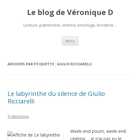
Le blog de Véronique D
Lecture, patrimoine, cinéma, bricolage, broderie…
Aller
Menu
au
contenu
ARCHIVES PAR ÉTIQUETTE :
GIULIO RICCIARELLI
Le labyrinthe du silence de Giulio
Ricciarelli
3 réponses
Week-end pourri, week-end
cinéma…. Je n’ai pas eu le