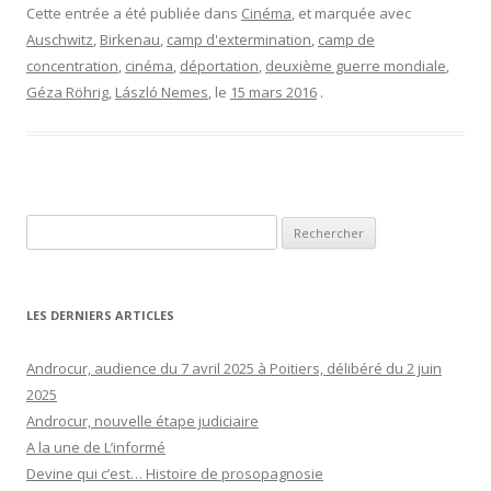
Cette entrée a été publiée dans
Cinéma
, et marquée avec
Auschwitz
,
Birkenau
,
camp d'extermination
,
camp de
concentration
,
cinéma
,
déportation
,
deuxième guerre mondiale
,
Géza Röhrig
,
László Nemes
, le
15 mars 2016
.
Rechercher :
LES DERNIERS ARTICLES
Androcur, audience du 7 avril 2025 à Poitiers, délibéré du 2 juin
2025
Androcur, nouvelle étape judiciaire
A la une de L’informé
Devine qui c’est… Histoire de prosopagnosie