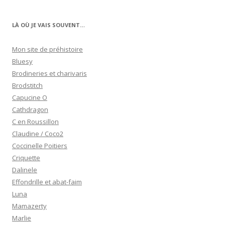
LÀ OÙ JE VAIS SOUVENT…
Mon site de préhistoire
Bluesy
Brodineries et charivaris
Brodstitch
Capucine O
Cathdragon
C en Roussillon
Claudine / Coco2
Coccinelle Poitiers
Criquette
Dalinele
Effondrille et abat-faim
Luna
Mamazerty
Marlie