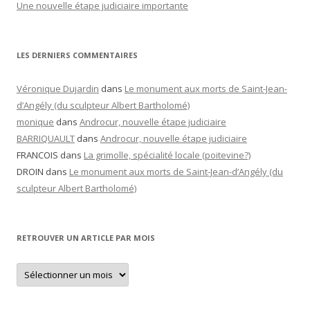
Une nouvelle étape judiciaire importante
LES DERNIERS COMMENTAIRES
Véronique Dujardin
dans
Le monument aux morts de Saint-Jean-
d’Angély (du sculpteur Albert Bartholomé)
monique
dans
Androcur, nouvelle étape judiciaire
BARRIQUAULT
dans
Androcur, nouvelle étape judiciaire
FRANCOIS
dans
La grimolle, spécialité locale (poitevine?)
DROIN
dans
Le monument aux morts de Saint-Jean-d’Angély (du
sculpteur Albert Bartholomé)
RETROUVER UN ARTICLE PAR MOIS
Retrouver
un
article
par
mois