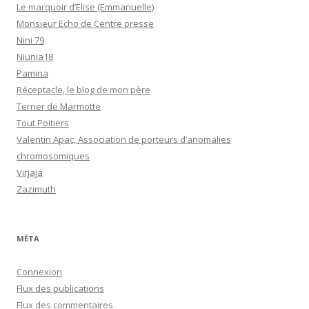
Le marquoir d’Elise (Emmanuelle)
Monsieur Echo de Centre presse
Nini 79
Niunia18
Pamina
Réceptacle, le blog de mon père
Terrier de Marmotte
Tout Poitiers
Valentin Apac, Association de porteurs d’anomalies
chromosomiques
Virjaja
Zazimuth
MÉTA
Connexion
Flux des publications
Flux des commentaires