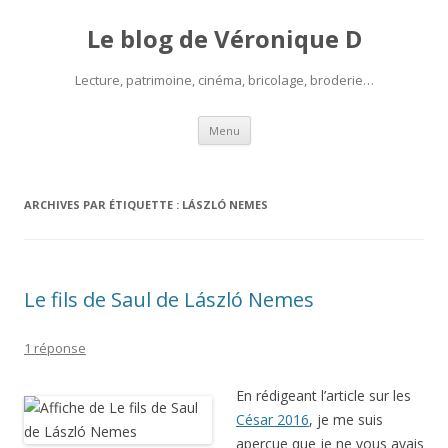
Le blog de Véronique D
Lecture, patrimoine, cinéma, bricolage, broderie…
Aller
Menu
au
contenu
ARCHIVES PAR ÉTIQUETTE :
LÁSZLÓ NEMES
Le fils de Saul de László Nemes
1 réponse
En rédigeant l’article sur les
César 2016
, je me suis
aperçue que je ne vous avais