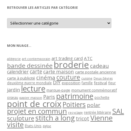
RETROUVER LES ARTICLES PAR CATÉGORIE
Retrouver
les
articles
par
catégorie
MON NUAGE…
art trading card
ATC
allégorie
art contemporain
broderie
bande dessinée
cadeau
carte
carte maison
calendrier
carte postale ancienne
couture
cinéma
carte à publicité
cuisine
Deux-Sèvres
DIY
exposition
festival
famille
deuxième guerre mondiale
fleur
lecture
jardin
marque-page
monument commémoratif
patrimoine
Paris
oiseau
papier maison
pochette
point de croix
Poitiers
polar
projet en commun
SAL
rentrée littéraire
recyclage
stitch a long
Vienne
sculpture
tricot
visite
États-Unis
église