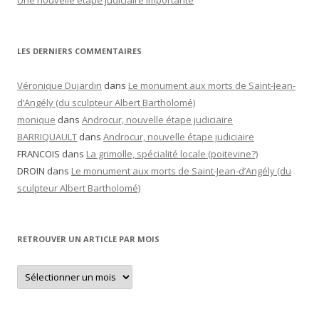
Une nouvelle étape judiciaire importante
LES DERNIERS COMMENTAIRES
Véronique Dujardin
dans
Le monument aux morts de Saint-Jean-
d’Angély (du sculpteur Albert Bartholomé)
monique
dans
Androcur, nouvelle étape judiciaire
BARRIQUAULT
dans
Androcur, nouvelle étape judiciaire
FRANCOIS
dans
La grimolle, spécialité locale (poitevine?)
DROIN
dans
Le monument aux morts de Saint-Jean-d’Angély (du
sculpteur Albert Bartholomé)
RETROUVER UN ARTICLE PAR MOIS
Retrouver
un
article
par
mois