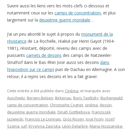
Suivre aussi les liens vers les mots-clefs ci-dessous et
notamment ceux sur les
camps de concentration
, et plus
largement sur la
deuxième guerre mondiale
…
J’ai un peu abordé le sujet à propos du
monument de la
résistance
de La Rochelle, réalisé par Henri Gayot (1904-
1981), résistant, déporté, revenu des camps avec de
puissants
carnets de dessins
des camps de Natzweiler-
Struthof dans le Bas-Rhin (voir aussi ses dessins
dans
l’exposition sur ce camp
) puis de Dachau en Allemagne. A son
retour, il a repris ses dessins et les a fait graver.
Cette entrée a été publiée dans
Cinéma
, et marquée avec
Auschwitz
,
Bergen-Belsen
,
Birkenau
,
Boris Taslitzky
,
Buchenwald
,
camp de concentration
,
Christophe Cognet
,
cinéma
,
dessin
,
deuxième guerre mondiale
,
Dinah Gottliebova
,
Franciszek
Jazwiecki
,
François Le Lionnais
,
Gros Rosen
,
José Fosty
,
Jozef
Szajna
,
juif
,
Krystyna Zaorska
,
Léon Delarbre
,
Maria Hiszpanska-