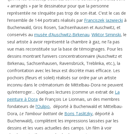
« arrangés » par le dessinateur pour que la personne
représentée ne s’inquiète pas trop de son état. C’est le cas de
l’ensemble de 144 portraits réalisés par
Franciszek Jazwiecki
à
Buchenwald, Gros Rosen, Sachsenhausen et Auschwitz, et
conservés au
musée d’Auschwitz-Birkenau
.
Wiktor Siminski
, le
seul artiste à avoir représenté la chambre à gaz, ne l’a pas
vue mais reconstituée sur la base de témoignages. Pour les
dessins montrant l’univers concentrationnaire (Auschwitz et
Birkenau, Sachsenhausen, Ravensbrück, Treblinka, etc.), la
confrontation avec les lieux est discrète mais efficace. Les
pochoirs (fleurs et soleil) réalisés sur ordre par un artiste
inconnu dans le crématorium de Mittelbau-Dora ne peuvent
qu’interroger… Quelques lectures (comme un extrait de
La
peinture à Dora
de François Le Lionnais, un des membres
fondateurs de
l’Oulipo
, déporté à Buchenwald et Mittelbau-
Dora,
Le Tambour battant
de
Boris Taslitzky
, déporté à
Buchenwald), complètent les impressions laissées par les
dessins et les vues actuelles des camps. Un film à voir