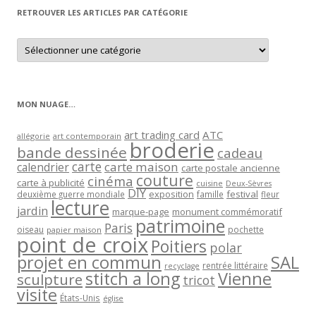
RETROUVER LES ARTICLES PAR CATÉGORIE
Retrouver
les
articles
par
catégorie
MON NUAGE…
art trading card
ATC
allégorie
art contemporain
broderie
bande dessinée
cadeau
carte
carte maison
calendrier
carte postale ancienne
couture
cinéma
carte à publicité
cuisine
Deux-Sèvres
DIY
exposition
festival
famille
deuxième guerre mondiale
fleur
lecture
jardin
marque-page
monument commémoratif
patrimoine
Paris
oiseau
papier maison
pochette
point de croix
Poitiers
polar
projet en commun
SAL
rentrée littéraire
recyclage
stitch a long
Vienne
sculpture
tricot
visite
États-Unis
église