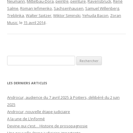
Neumann
,
Mittelbau-Dora
,
peintre
,
peinture
,
Ravensbruck
,
René
Salme
,
Roman Jefimenko
,
Sachsenhausen
,
Samuel Willenberg
,
Treblinka
,
Walter Spitzer
,
Wiktor Siminski
,
Yehuda Bacon
,
Zoran
Music
, le
15 avril 2014
.
Rechercher :
LES DERNIERS ARTICLES
Androcur, audience du 7 avril 2025 à Poitiers, délibéré du 2 juin
2025
Androcur, nouvelle étape judiciaire
A la une de L’informé
Devine qui c’est… Histoire de prosopagnosie