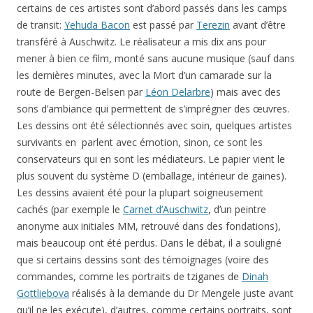
certains de ces artistes sont d’abord passés dans les camps
de transit:
Yehuda Bacon
est passé par
Terezin
avant d’être
transféré à Auschwitz. Le réalisateur a mis dix ans pour
mener à bien ce film, monté sans aucune musique (sauf dans
les dernières minutes, avec la Mort d’un camarade sur la
route de Bergen-Belsen par
Léon Delarbre
) mais avec des
sons d’ambiance qui permettent de s’imprégner des œuvres.
Les dessins ont été sélectionnés avec soin, quelques artistes
survivants en parlent avec émotion, sinon, ce sont les
conservateurs qui en sont les médiateurs. Le papier vient le
plus souvent du système D (emballage, intérieur de gaines).
Les dessins avaient été pour la plupart soigneusement
cachés (par exemple le
Carnet d’Auschwitz
, d’un peintre
anonyme aux initiales MM, retrouvé dans des fondations),
mais beaucoup ont été perdus. Dans le débat, il a souligné
que si certains dessins sont des témoignages (voire des
commandes, comme les portraits de tziganes de
Dinah
Gottliebova
réalisés à la demande du Dr Mengele juste avant
qu’il ne les exécute), d’autres, comme certains portraits, sont