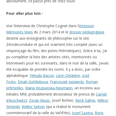
absolument, s’il passe près de chez vous!
Pour aller plus loin :
Voir l’interview de Christophe Cognet dans l’
émission
Mémoires Vives
du 2 mars 2014 et le
dossier pédagogique
destiné aux enseignants de philosophie sur le site
Zérodeconduite et qui est vraiment très complet (avec un
séquençage du film, des pistes thématiques). Grâce à lui, j’ai
pu compléter la liste des artistes cités, mentionnés ou
interviewés pour les survivants, dans le noir de la salle, j’avais
été incapable de prendre les noms. Il y a donc, par ordre
alphabétique:
Yehuda Bacon
,
Léon Delarbre
,
José
Fosty
,
Dinah Gottliebova
,
Franciszek Jazwiecki
,
Roman
Jefimenko
,
Maria Hiszpanska-Neumann
, un inconnu aux
initiales MM, probablement dessinateur de presse (le
Carnet
d’Auschwitz
),
Zoran Music
, Josef Richter,
René Salme
,
Wiktor
Siminski
,
Walter Spitzer
(qui a réalisé le monument
commémoratif de la rafle du Vel’d’Hiv),
Jozef Szajna
,
Boris