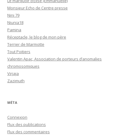
Le marquoir d’Elise (Emmanuelle)
Monsieur Echo de Centre presse
Nini 79
Niunia18
Pamina
Réceptacle, le blog de mon père
Terrier de Marmotte
Tout Poitiers
Valentin Apac, Association de porteurs d’anomalies
chromosomiques
Virjaja
Zazimuth
MÉTA
Connexion
Flux des publications
Flux des commentaires