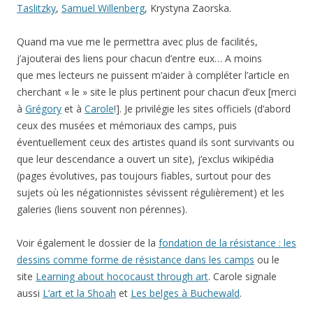
Taslitzky
,
Samuel Willenberg
, Krystyna Zaorska.
Quand ma vue me le permettra avec plus de facilités,
j’ajouterai des liens pour chacun d’entre eux… A moins
que mes lecteurs ne puissent m’aider à compléter l’article en
cherchant « le » site le plus pertinent pour chacun d’eux [merci
à
Grégory
et à
Carole
!]. Je privilégie les sites officiels (d’abord
ceux des musées et mémoriaux des camps, puis
éventuellement ceux des artistes quand ils sont survivants ou
que leur descendance a ouvert un site), j’exclus wikipédia
(pages évolutives, pas toujours fiables, surtout pour des
sujets où les négationnistes sévissent régulièrement) et les
galeries (liens souvent non pérennes).
Voir également le dossier de la
fondation de la résistance : les
dessins comme forme de résistance dans les camps
ou le
site
Learning about hococaust through art
. Carole signale
aussi
L’art et la Shoah
et
Les belges à Buchewald
.