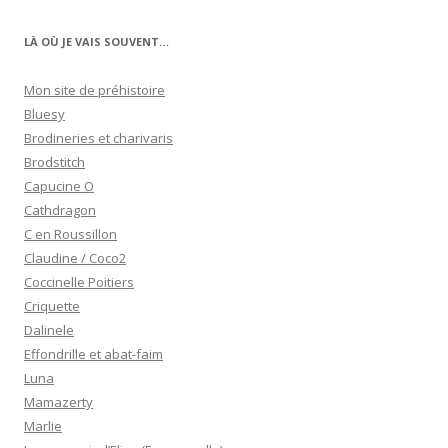
LÀ OÙ JE VAIS SOUVENT…
Mon site de préhistoire
Bluesy
Brodineries et charivaris
Brodstitch
Capucine O
Cathdragon
C en Roussillon
Claudine / Coco2
Coccinelle Poitiers
Criquette
Dalinele
Effondrille et abat-faim
Luna
Mamazerty
Marlie