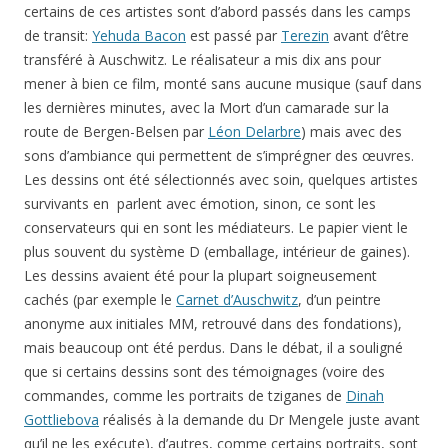
certains de ces artistes sont d’abord passés dans les camps
de transit:
Yehuda Bacon
est passé par
Terezin
avant d’être
transféré à Auschwitz. Le réalisateur a mis dix ans pour
mener à bien ce film, monté sans aucune musique (sauf dans
les dernières minutes, avec la Mort d’un camarade sur la
route de Bergen-Belsen par
Léon Delarbre
) mais avec des
sons d’ambiance qui permettent de s’imprégner des œuvres.
Les dessins ont été sélectionnés avec soin, quelques artistes
survivants en parlent avec émotion, sinon, ce sont les
conservateurs qui en sont les médiateurs. Le papier vient le
plus souvent du système D (emballage, intérieur de gaines).
Les dessins avaient été pour la plupart soigneusement
cachés (par exemple le
Carnet d’Auschwitz
, d’un peintre
anonyme aux initiales MM, retrouvé dans des fondations),
mais beaucoup ont été perdus. Dans le débat, il a souligné
que si certains dessins sont des témoignages (voire des
commandes, comme les portraits de tziganes de
Dinah
Gottliebova
réalisés à la demande du Dr Mengele juste avant
qu’il ne les exécute), d’autres, comme certains portraits, sont