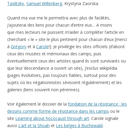
Taslitzky
,
Samuel Willenberg
, Krystyna Zaorska.
Quand ma vue me le permettra avec plus de facilités,
j’ajouterai des liens pour chacun d’entre eux… A moins
que mes lecteurs ne puissent m’aider à compléter l’article en
cherchant « le » site le plus pertinent pour chacun d’eux [merci
à
Grégory
et à
Carole
!]. Je privilégie les sites officiels (d’abord
ceux des musées et mémoriaux des camps, puis
éventuellement ceux des artistes quand ils sont survivants ou
que leur descendance a ouvert un site), j’exclus wikipédia
(pages évolutives, pas toujours fiables, surtout pour des
sujets où les négationnistes sévissent régulièrement) et les
galeries (liens souvent non pérennes).
Voir également le dossier de la
fondation de la résistance : les
dessins comme forme de résistance dans les camps
ou le
site
Learning about hococaust through art
. Carole signale
aussi
L’art et la Shoah
et
Les belges à Buchewald
.