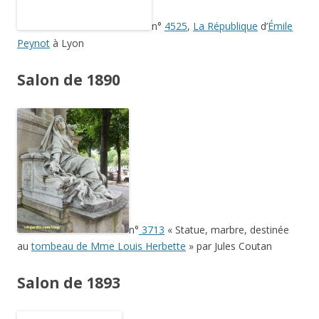
n°
3713
« Statue, marbre, destinée
au
tombeau de Mme Louis Herbette
» par Jules Coutan
Salon de 1893
o
n
2544, l’Architecture pour la
tombe de Guérinot
par Barrias
Salon de 1895
n°
3553
, Mgr Sebaux par Raoul Verlet (à venir)