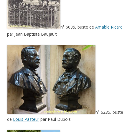
n° 6085, buste de
Amable Ricard
par Jean Baptiste Baujault
n° 6285, buste
de
Louis Pasteur
par Paul Dubois