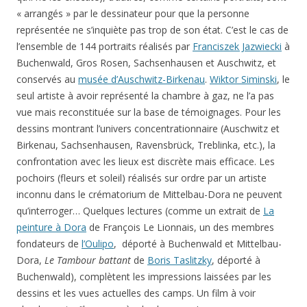
« arrangés » par le dessinateur pour que la personne
représentée ne s’inquiète pas trop de son état. C’est le cas de
l’ensemble de 144 portraits réalisés par
Franciszek Jazwiecki
à
Buchenwald, Gros Rosen, Sachsenhausen et Auschwitz, et
conservés au
musée d’Auschwitz-Birkenau
.
Wiktor Siminski
, le
seul artiste à avoir représenté la chambre à gaz, ne l’a pas
vue mais reconstituée sur la base de témoignages. Pour les
dessins montrant l’univers concentrationnaire (Auschwitz et
Birkenau, Sachsenhausen, Ravensbrück, Treblinka, etc.), la
confrontation avec les lieux est discrète mais efficace. Les
pochoirs (fleurs et soleil) réalisés sur ordre par un artiste
inconnu dans le crématorium de Mittelbau-Dora ne peuvent
qu’interroger… Quelques lectures (comme un extrait de
La
peinture à Dora
de François Le Lionnais, un des membres
fondateurs de
l’Oulipo
, déporté à Buchenwald et Mittelbau-
Dora,
Le Tambour battant
de
Boris Taslitzky
, déporté à
Buchenwald), complètent les impressions laissées par les
dessins et les vues actuelles des camps. Un film à voir