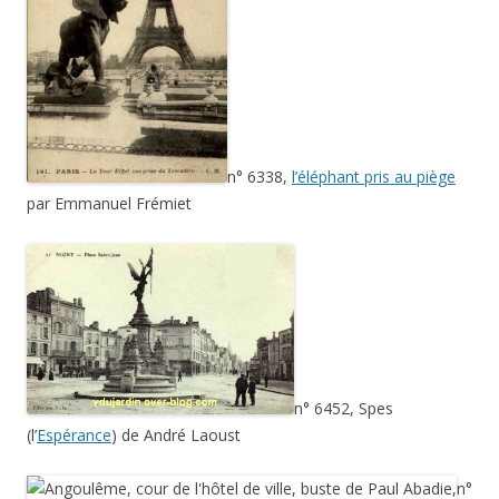
n° 6338,
l’éléphant pris au piège
par Emmanuel Frémiet
n° 6452, Spes
(l’
Espérance
) de André Laoust
n°