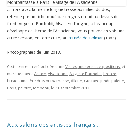
… mais avec la même longue tresse au milieu du dos,
retenue par un fichu noué par un gros nœud au dessus du
front. Auguste Bartholdi, Alsacien d’origine, a beaucoup
développé ce thème de l’Alsacienne, vous pouvez en voir une
autre version, en terre cuite, au
musée de Colmar
(1883).
Photographies de juin 2013.
Cette entrée a été publiée dans
Visites, musées et expositions
, et
marquée avec
Alsace
,
Alsacienne
,
Auguste Bartholdi
,
bronze
,
buste
,
cimetière du Montparnasse
,
fillette
,
Gustave Jundt
,
palette
,
Paris
,
peintre
,
tombeau
, le
21 septembre 2013
.
Aux salons des artistes français…