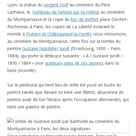
Lyon, la statue du
sergent Hoff
au cimetière du Père
Lachaise, le
tombeau de l’artiste par lui-même
au cimetière
du Montparnasse et la copie du
lion de Belfort
place Denfert-
Rochereau à Paris, les copies de La Liberté éclairant le
monde à
Poitiers et Châteauneuf-la-Forêt
), nous retournons
au cimetière du Montparnasse, cette fois sur la tombe du
peintre
Gustave [Adolphe] Jundt
(Strasbourg, 1830 – Paris,
1884), qui porte la dédicace suivante : « A / Gustave Jundt /
1830 / 1884 » (voir
quelques-unes de ses œuvres
dans la
base Joconde).
Sur le piédestal qui tient lieu de stèle est posé un buste du
peintre tandis que devant se tient une fillette, alsacienne (le
peintre avait dû fuir l’Alsace après l’occupation allemande), qui
tient une palette de peintre.
Deux signatures se trouvent sur les bronzes, l’une sur le