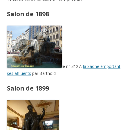
n° 3988,
Adrien Dubouché
par
Raoul Verlet
Salon de 1901