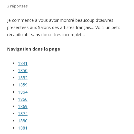
3 réponses
Je commence à vous avoir montré beaucoup d’œuvres
présentées aux Salons des artistes français… Voici un petit
récapitulatif sans doute très incomplet…
Navigation dans la page
1841
1850
1852
1859
1864
1866
1869
1874
1880
1881