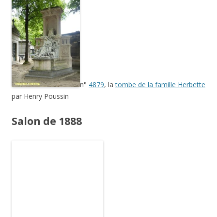
n°
4879
, la
tombe de la famille Herbette
par Henry Poussin
Salon de 1888
n°
4525
,
La République
d’
Émile Peynot
à Lyon
Salon de 1890