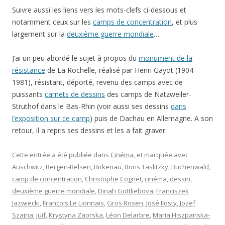
Suivre aussi les liens vers les mots-clefs ci-dessous et
notamment ceux sur les
camps de concentration
, et plus
largement sur la
deuxième guerre mondiale
…
J’ai un peu abordé le sujet à propos du
monument de la
résistance
de La Rochelle, réalisé par Henri Gayot (1904-
1981), résistant, déporté, revenu des camps avec de
puissants
carnets de dessins
des camps de Natzweiler-
Struthof dans le Bas-Rhin (voir aussi ses dessins
dans
l’exposition sur ce camp
) puis de Dachau en Allemagne. A son
retour, il a repris ses dessins et les a fait graver.
Cette entrée a été publiée dans
Cinéma
, et marquée avec
Auschwitz
,
Bergen-Belsen
,
Birkenau
,
Boris Taslitzky
,
Buchenwald
,
camp de concentration
,
Christophe Cognet
,
cinéma
,
dessin
,
deuxième guerre mondiale
,
Dinah Gottliebova
,
Franciszek
Jazwiecki
,
François Le Lionnais
,
Gros Rosen
,
José Fosty
,
Jozef
Szajna
,
juif
,
Krystyna Zaorska
,
Léon Delarbre
,
Maria Hiszpanska-