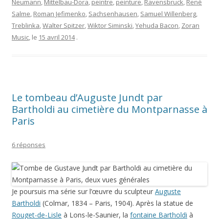
Neumann
,
Mittelbau-Dora
,
peintre
,
peinture
,
Ravensbruck
,
René
Salme
,
Roman Jefimenko
,
Sachsenhausen
,
Samuel Willenberg
,
Treblinka
,
Walter Spitzer
,
Wiktor Siminski
,
Yehuda Bacon
,
Zoran
Music
, le
15 avril 2014
.
Le tombeau d’Auguste Jundt par
Bartholdi au cimetière du Montparnasse à
Paris
6 réponses
Je poursuis ma série sur l’œuvre du sculpteur
Auguste
Bartholdi
(Colmar, 1834 – Paris, 1904). Après la statue de
Rouget-de-Lisle
à Lons-le-Saunier, la
fontaine Bartholdi
à