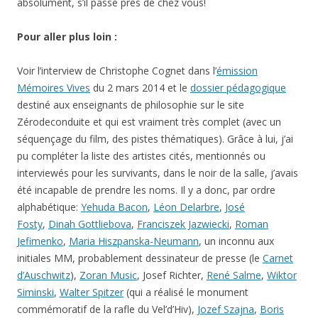
absolument, s’il passe près de chez vous!
Pour aller plus loin :
Voir l’interview de Christophe Cognet dans l’
émission
Mémoires Vives
du 2 mars 2014 et le
dossier pédagogique
destiné aux enseignants de philosophie sur le site
Zérodeconduite et qui est vraiment très complet (avec un
séquençage du film, des pistes thématiques). Grâce à lui, j’ai
pu compléter la liste des artistes cités, mentionnés ou
interviewés pour les survivants, dans le noir de la salle, j’avais
été incapable de prendre les noms. Il y a donc, par ordre
alphabétique:
Yehuda Bacon
,
Léon Delarbre
,
José
Fosty
,
Dinah Gottliebova
,
Franciszek Jazwiecki
,
Roman
Jefimenko
,
Maria Hiszpanska-Neumann
, un inconnu aux
initiales MM, probablement dessinateur de presse (le
Carnet
d’Auschwitz
),
Zoran Music
, Josef Richter,
René Salme
,
Wiktor
Siminski
,
Walter Spitzer
(qui a réalisé le monument
commémoratif de la rafle du Vel’d’Hiv),
Jozef Szajna
,
Boris