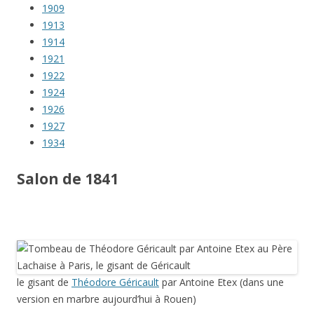
1909
1913
1914
1921
1922
1924
1926
1927
1934
Salon de 1841
le gisant de
Théodore Géricault
par Antoine Etex (dans une
version en marbre aujourd’hui à Rouen)