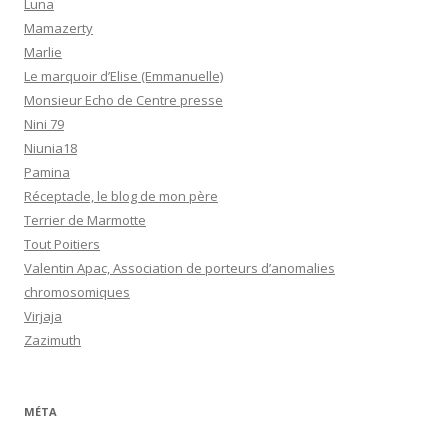
Luna
Mamazerty
Marlie
Le marquoir d’Elise (Emmanuelle)
Monsieur Echo de Centre presse
Nini 79
Niunia18
Pamina
Réceptacle, le blog de mon père
Terrier de Marmotte
Tout Poitiers
Valentin Apac, Association de porteurs d’anomalies
chromosomiques
Virjaja
Zazimuth
MÉTA