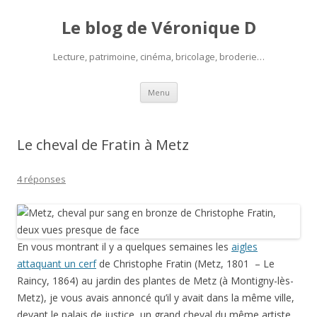
Le blog de Véronique D
Lecture, patrimoine, cinéma, bricolage, broderie…
Aller
Menu
au
contenu
Le cheval de Fratin à Metz
4 réponses
En vous montrant il y a quelques semaines les
aigles
attaquant un cerf
de Christophe Fratin (Metz, 1801 – Le
Raincy, 1864) au jardin des plantes de Metz (à Montigny-lès-
Metz), je vous avais annoncé qu’il y avait dans la même ville,
devant le palais de justice, un grand cheval du même artiste,