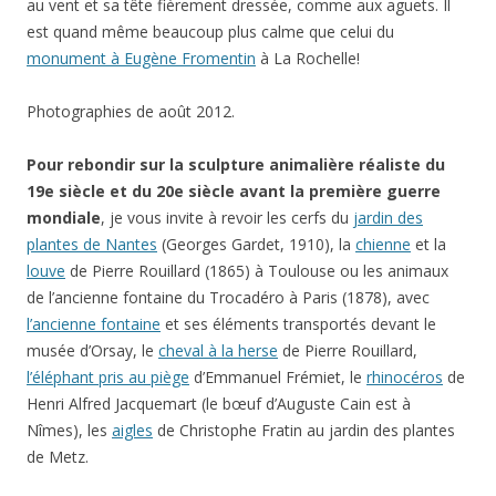
au vent et sa tête fièrement dressée, comme aux aguets. Il
est quand même beaucoup plus calme que celui du
monument à Eugène Fromentin
à La Rochelle!
Photographies de août 2012.
Pour rebondir sur la sculpture animalière réaliste du
19e siècle et du 20e siècle avant la première guerre
mondiale
, je vous invite à revoir les cerfs du
jardin des
plantes de Nantes
(Georges Gardet, 1910), la
chienne
et la
louve
de Pierre Rouillard (1865) à Toulouse ou les animaux
de l’ancienne fontaine du Trocadéro à Paris (1878), avec
l’ancienne fontaine
et ses éléments transportés devant le
musée d’Orsay, le
cheval à la herse
de Pierre Rouillard,
l’éléphant pris au piège
d’Emmanuel Frémiet, le
rhinocéros
de
Henri Alfred Jacquemart (le bœuf d’Auguste Cain est à
Nîmes), les
aigles
de Christophe Fratin au jardin des plantes
de Metz.