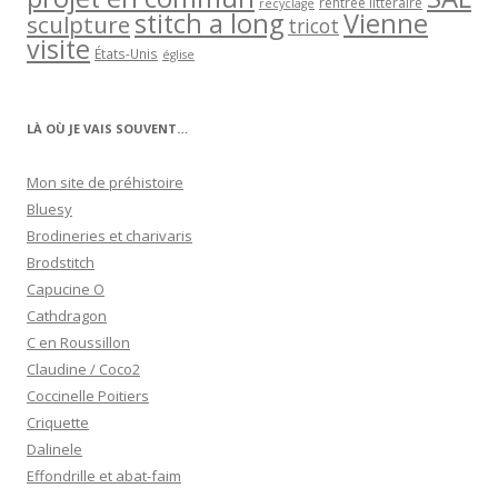
rentrée littéraire
recyclage
stitch a long
Vienne
sculpture
tricot
visite
États-Unis
église
LÀ OÙ JE VAIS SOUVENT…
Mon site de préhistoire
Bluesy
Brodineries et charivaris
Brodstitch
Capucine O
Cathdragon
C en Roussillon
Claudine / Coco2
Coccinelle Poitiers
Criquette
Dalinele
Effondrille et abat-faim