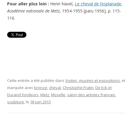
Pour aller plus loin :
Henri Navel,
Le cheval de l’esplanade
,
Académie nationale de Metz
, 1954-1955 [paru 1956], p. 115-
116.
Cette entrée a été publiée dans
Visites, musées et expositions
, et
marquée avec
bronze
,
cheval
,
Christophe Fratin
,
De Eck et
Durand fondeurs
,
Metz
,
Moselle
,
salon des artistes français
,
sculpture
, le
18 juin 2013
.