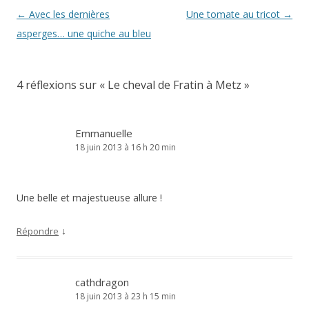
Navigation
←
Avec les dernières
Une tomate au tricot
→
des
asperges… une quiche au bleu
articles
4 réflexions sur «
Le cheval de Fratin à Metz
»
Emmanuelle
18 juin 2013 à 16 h 20 min
Une belle et majestueuse allure !
↓
Répondre
cathdragon
18 juin 2013 à 23 h 15 min