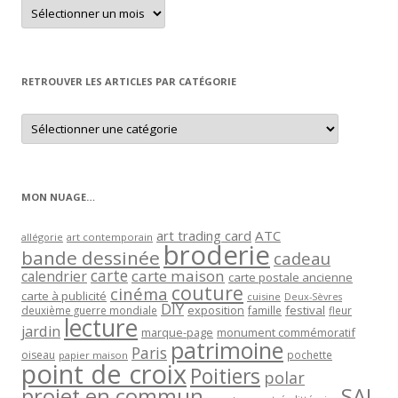
Retrouver
un
article
par
mois
RETROUVER LES ARTICLES PAR CATÉGORIE
Retrouver
les
articles
par
catégorie
MON NUAGE…
art trading card
ATC
allégorie
art contemporain
broderie
bande dessinée
cadeau
carte
carte maison
calendrier
carte postale ancienne
couture
cinéma
carte à publicité
cuisine
Deux-Sèvres
DIY
exposition
festival
famille
deuxième guerre mondiale
fleur
lecture
jardin
marque-page
monument commémoratif
patrimoine
Paris
oiseau
papier maison
pochette
point de croix
Poitiers
polar
projet en commun
SAL