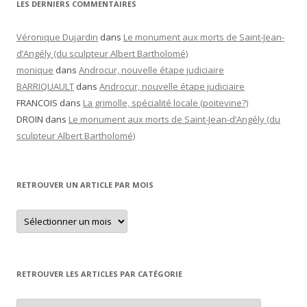
LES DERNIERS COMMENTAIRES
Véronique Dujardin
dans
Le monument aux morts de Saint-Jean-
d’Angély (du sculpteur Albert Bartholomé)
monique
dans
Androcur, nouvelle étape judiciaire
BARRIQUAULT
dans
Androcur, nouvelle étape judiciaire
FRANCOIS
dans
La grimolle, spécialité locale (poitevine?)
DROIN
dans
Le monument aux morts de Saint-Jean-d’Angély (du
sculpteur Albert Bartholomé)
RETROUVER UN ARTICLE PAR MOIS
Retrouver
un
article
par
mois
RETROUVER LES ARTICLES PAR CATÉGORIE
Retrouver