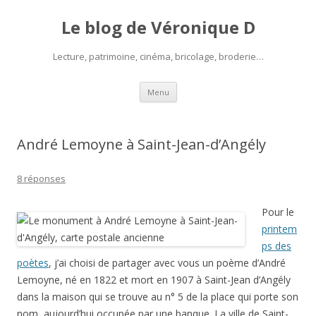
Le blog de Véronique D
Lecture, patrimoine, cinéma, bricolage, broderie…
Aller
Menu
au
contenu
André Lemoyne à Saint-Jean-d’Angély
8 réponses
Pour le
printem
ps des
poètes
, j’ai choisi de partager avec vous un poème d’André
Lemoyne, né en 1822 et mort en 1907 à Saint-Jean d’Angély
dans la maison qui se trouve au n° 5 de la place qui porte son
nom, aujourd’hui occupée par une banque. La ville de Saint-