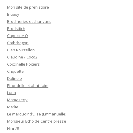
Mon site de préhistoire
Bluesy
Brodineries et charivaris
Brodstitch
Capucine O
Cathdragon
C en Roussillon
Claudine / Coco2
Coccinelle Poitiers
Criquette
Dalinele
Effondrille et abat-faim
Luna
Mamazerty
Marlie
Le marquoir d’Elise (Emmanuelle)
Monsieur Echo de Centre presse
Nini 79