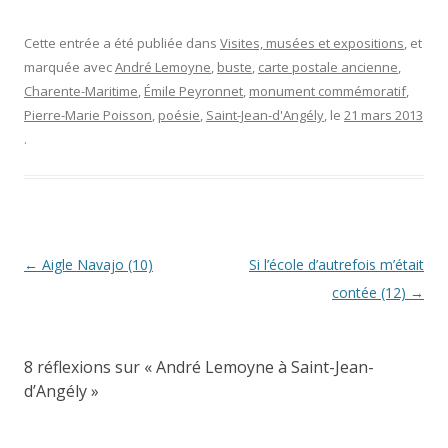
Cette entrée a été publiée dans
Visites, musées et expositions
, et
marquée avec
André Lemoyne
,
buste
,
carte postale ancienne
,
Charente-Maritime
,
Émile Peyronnet
,
monument commémoratif
,
Pierre-Marie Poisson
,
poésie
,
Saint-Jean-d'Angély
, le
21 mars 2013
.
Navigation
←
Aigle Navajo (10)
Si l’école d’autrefois m’était
des
contée (12)
→
articles
8 réflexions sur «
André Lemoyne à Saint-Jean-
d’Angély
»