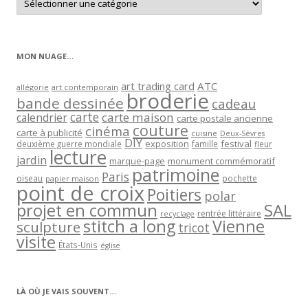
les
articles
par
catégorie
MON NUAGE…
art trading card
ATC
allégorie
art contemporain
broderie
bande dessinée
cadeau
carte
carte maison
calendrier
carte postale ancienne
couture
cinéma
carte à publicité
cuisine
Deux-Sèvres
DIY
exposition
festival
famille
deuxième guerre mondiale
fleur
lecture
jardin
marque-page
monument commémoratif
patrimoine
Paris
oiseau
papier maison
pochette
point de croix
Poitiers
polar
projet en commun
SAL
rentrée littéraire
recyclage
stitch a long
Vienne
sculpture
tricot
visite
États-Unis
église
LÀ OÙ JE VAIS SOUVENT…