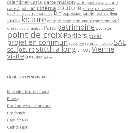
carte
carte maison
calendrier
carte postale ancienne
couture
cinéma
carte à publicité
cuisine
Deux-Sèvres
DIY
exposition
festival
famille
deuxième guerre mondiale
fleur
lecture
jardin
marque-page
monument commémoratif
patrimoine
Paris
oiseau
papier maison
pochette
point de croix
Poitiers
polar
projet en commun
SAL
rentrée littéraire
recyclage
stitch a long
Vienne
sculpture
tricot
visite
États-Unis
église
LÀ OÙ JE VAIS SOUVENT…
Mon site de préhistoire
Bluesy
Brodineries et charivaris
Brodstitch
Capucine O
Cathdragon