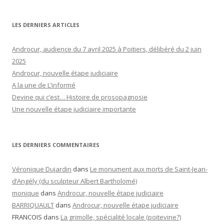
LES DERNIERS ARTICLES
Androcur, audience du 7 avril 2025 à Poitiers, délibéré du 2 juin
2025
Androcur, nouvelle étape judiciaire
A la une de L’informé
Devine qui c’est… Histoire de prosopagnosie
Une nouvelle étape judiciaire importante
LES DERNIERS COMMENTAIRES
Véronique Dujardin
dans
Le monument aux morts de Saint-Jean-
d’Angély (du sculpteur Albert Bartholomé)
monique
dans
Androcur, nouvelle étape judiciaire
BARRIQUAULT
dans
Androcur, nouvelle étape judiciaire
FRANCOIS
dans
La grimolle, spécialité locale (poitevine?)