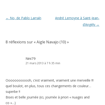
Navigation
←
No, de Pablo Larraín
André Lemoyne à Saint-Jean-
des
d’Angély
→
articles
8 réflexions sur «
Aigle Navajo (10)
»
Nini79
21 mars 2013 à 7 h 35 min
Oooooooooooh, c’est vraiment, vraiment une merveille !!!
quel boulot, en plus, tous ces changements de couleur…
superbe !!
Bises et belle journée (ici, journée à priori « nuages and
co »…)