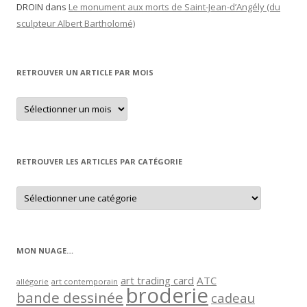
DROIN
dans
Le monument aux morts de Saint-Jean-d’Angély (du
sculpteur Albert Bartholomé)
RETROUVER UN ARTICLE PAR MOIS
Retrouver
un
article
par
mois
RETROUVER LES ARTICLES PAR CATÉGORIE
Retrouver
les
articles
par
catégorie
MON NUAGE…
art trading card
ATC
allégorie
art contemporain
broderie
bande dessinée
cadeau