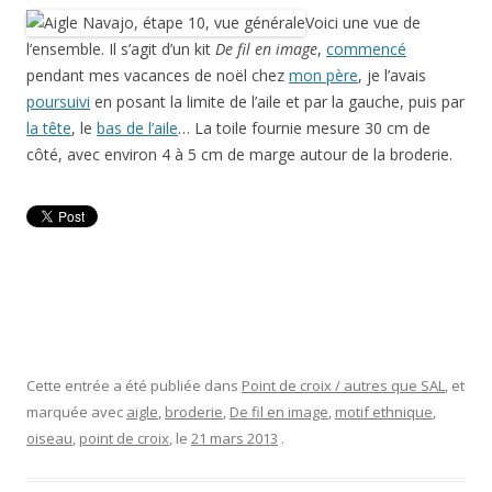
Voici une vue de
l’ensemble. Il s’agit d’un kit
De fil en image
,
commencé
pendant mes vacances de noël chez
mon père
, je l’avais
poursuivi
en posant la limite de l’aile et par la gauche, puis par
la tête
, le
bas de l’aile
… La toile fournie mesure 30 cm de
côté, avec environ 4 à 5 cm de marge autour de la broderie.
Cette entrée a été publiée dans
Point de croix / autres que SAL
, et
marquée avec
aigle
,
broderie
,
De fil en image
,
motif ethnique
,
oiseau
,
point de croix
, le
21 mars 2013
.