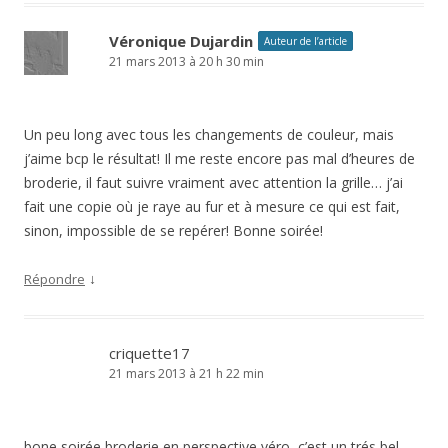
Véronique Dujardin
Auteur de l’article
21 mars 2013 à 20 h 30 min
Un peu long avec tous les changements de couleur, mais
j’aime bcp le résultat! Il me reste encore pas mal d’heures de
broderie, il faut suivre vraiment avec attention la grille… j’ai
fait une copie où je raye au fur et à mesure ce qui est fait,
sinon, impossible de se repérer! Bonne soirée!
↓
Répondre
criquette17
21 mars 2013 à 21 h 22 min
bone soirée broderie en perspective véro, c’est un trés bel