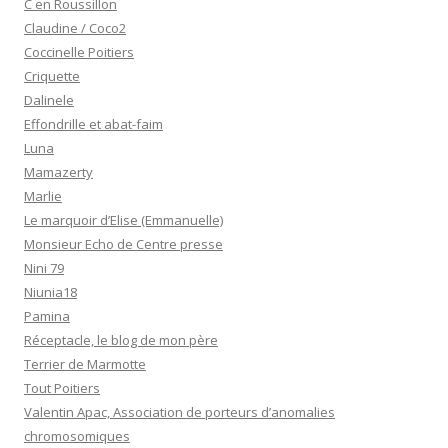
C en Roussillon
Claudine / Coco2
Coccinelle Poitiers
Criquette
Dalinele
Effondrille et abat-faim
Luna
Mamazerty
Marlie
Le marquoir d’Elise (Emmanuelle)
Monsieur Echo de Centre presse
Nini 79
Niunia18
Pamina
Réceptacle, le blog de mon père
Terrier de Marmotte
Tout Poitiers
Valentin Apac, Association de porteurs d’anomalies
chromosomiques