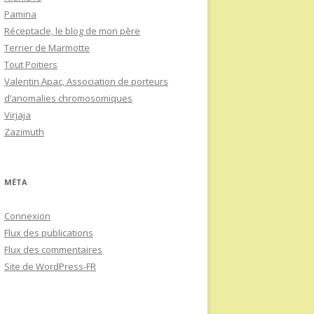
Pamina
Réceptacle, le blog de mon père
Terrier de Marmotte
Tout Poitiers
Valentin Apac, Association de porteurs
d’anomalies chromosomiques
Virjaja
Zazimuth
MÉTA
Connexion
Flux des publications
Flux des commentaires
Site de WordPress-FR