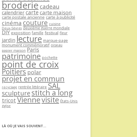
broderie
cadeau
carte
carte maison
calendrier
carte postale ancienne
carte à publicité
couture
cinéma
cuisine
deuxième guerre mondiale
Deux-Sèvres
DIY
exposition
festival
famille
fleur
lecture
jardin
marque-page
monument commémoratif
oiseau
Paris
papier maison
patrimoine
pochette
point de croix
Poitiers
polar
projet en commun
SAL
rentrée littéraire
recyclage
stitch a long
sculpture
Vienne
visite
tricot
États-Unis
église
LÀ OÙ JE VAIS SOUVENT…