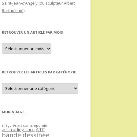
Saint-Jean-d’Angély (du sculpteur Albert
Bartholomé)
RETROUVER UN ARTICLE PAR MOIS
Retrouver
un
article
par
mois
RETROUVER LES ARTICLES PAR CATÉGORIE
Retrouver
les
articles
par
catégorie
MON NUAGE…
allégorie
art contemporain
art trading card
ATC
bande dessinée