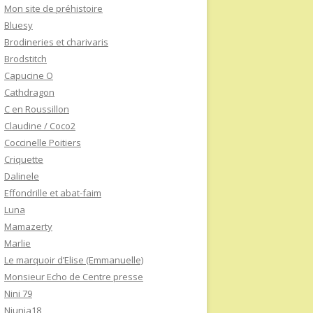
Mon site de préhistoire
Bluesy
Brodineries et charivaris
Brodstitch
Capucine O
Cathdragon
C en Roussillon
Claudine / Coco2
Coccinelle Poitiers
Criquette
Dalinele
Effondrille et abat-faim
Luna
Mamazerty
Marlie
Le marquoir d’Elise (Emmanuelle)
Monsieur Echo de Centre presse
Nini 79
Niunia18