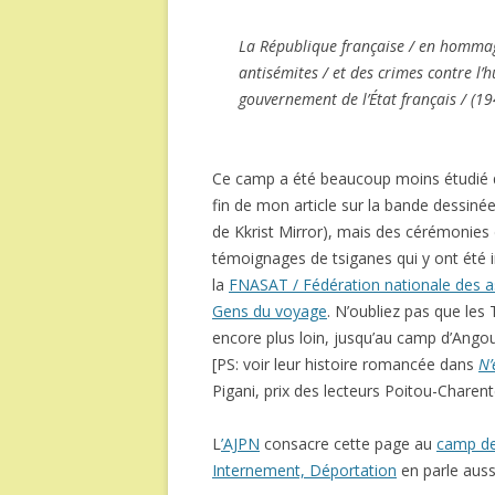
La République française / en hommage
antisémites / et des crimes contre l’h
gouvernement de l’État français / (1
Ce camp a été beaucoup moins étudié qu
fin de mon article sur la bande dessiné
de Kkrist Mirror), mais des cérémonies
témoignages de tsiganes qui y ont été i
la
FNASAT / Fédération nationale des ass
Gens du voyage
. N’oubliez pas que les
encore plus loin, jusqu’au camp d’Angou
[PS: voir leur histoire romancée dans
N’
Pigani, prix des lecteurs Poitou-Chare
L
’AJPN
consacre cette page au
camp de
Internement, Déportation
en parle aussi