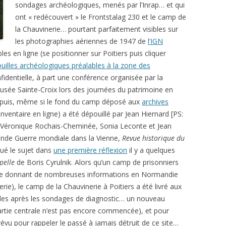
sondages archéologiques, menés par l’Inrap… et qui
ont « redécouvert » le Frontstalag 230 et le camp de
la Chauvinerie… pourtant parfaitement visibles sur
les photographies aériennes de 1947 de
l’IGN
les en ligne (se positionner sur Poitiers puis cliquer
ouilles archéologiques préalables à la zone des
fidentielle, à part une conférence organisée par la
musée Sainte-Croix lors des journées du patrimoine en
epuis, même si le fond du camp déposé aux
archives
nventaire en ligne) a été dépouillé par Jean Hiernard [PS:
de Véronique Rochais-Cheminée, Sonia Leconte et Jean
onde Guerre mondiale dans la Vienne,
Revue historique du
voqué le sujet dans
une première réflexion
il y a quelques
ppelle
de Boris Cyrulnik. Alors qu’un camp de prisonniers
ouille donnant de nombreuses informations en Normandie
rie), le camp de la Chauvinerie à Poitiers a été livré aux
illes après les sondages de diagnostic… un nouveau
a partie centrale n’est pas encore commencée), et pour
évu pour rappeler le passé à jamais détruit de ce site…