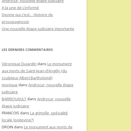
Androcur, nouvelle étape judiciaire
A la une de L’informé
Devine qui c’est… Histoire de
prosopagnosie
Une nouvelle étape judiciaire importante
LES DERNIERS COMMENTAIRES
Véronique Dujardin
dans
Le monument
aux morts de Saint-Jean-d’Angély (du
sculpteur Albert Bartholomé)
monique
dans
Androcur, nouvelle étape
judiciaire
BARRIQUAULT
dans
Androcur, nouvelle
étape judiciaire
FRANCOIS
dans
La grimolle, spécialité
locale (poitevine?)
DROIN
dans
Le monument aux morts de