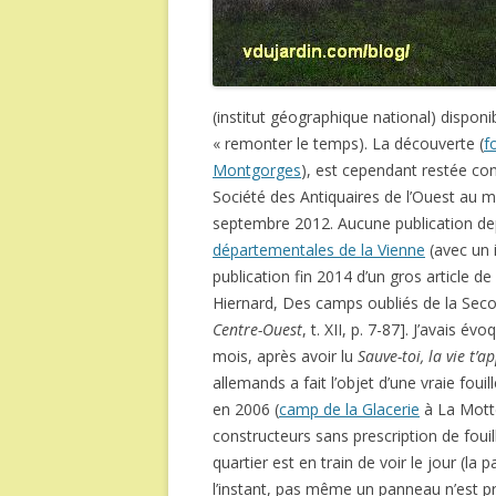
(institut géographique national) disponib
« remonter le temps). La découverte (
f
Montgorges
), est cependant restée con
Société des Antiquaires de l’Ouest au 
septembre 2012. Aucune publication d
départementales de la Vienne
(avec un i
publication fin 2014 d’un gros article 
Hiernard, Des camps oubliés de la Sec
Centre-Ouest
, t. XII, p. 7-87]. J’avais é
mois, après avoir lu
Sauve-toi, la vie t’a
allemands a fait l’objet d’une vraie f
en 2006 (
camp de la Glacerie
à La Motte
constructeurs sans prescription de fou
quartier est en train de voir le jour (l
l’instant, pas même un panneau n’est pr