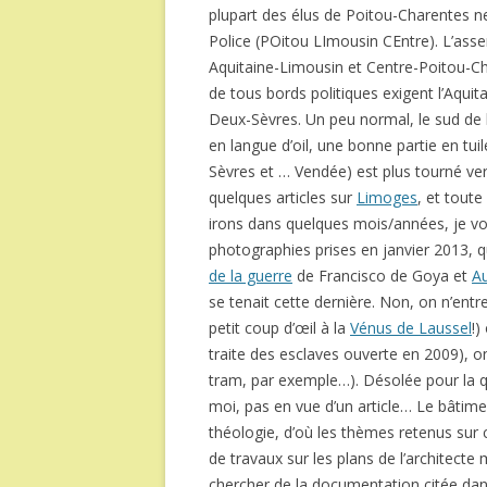
plupart des élus de Poitou-Charentes n
Police (POitou LImousin CEntre). L’as
Aquitaine-Limousin et Centre-Poitou-Ch
de tous bords politiques exigent l’Aquita
Deux-Sèvres. Un peu normal, le sud de l
en langue d’oil, une bonne partie en tui
Sèvres et … Vendée) est plus tourné ver
quelques articles sur
Limoges
, et toute
irons dans quelques mois/années, je v
photographies prises en janvier 2013, qu
de la guerre
de Francisco de Goya et
A
se tenait cette dernière. Non, on n’ent
petit coup d’œil à la
Vénus de Laussel
!)
traite des esclaves ouverte en 2009), o
tram, par exemple…). Désolée pour la qua
moi, pas en vue d’un article… Le bâtimen
théologie, d’où les thèmes retenus sur ce
de travaux sur les plans de l’architect
chercher de la documentation citée dan