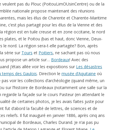
e veulent pas du Plouc (PoitouLimOUsinCentre) ou de la
semblée nationale propose maintenant des réunions
arentes, mais les élus de Charente et Charente-Maritime
ine, c’est plus partagé pour les élus de la Vienne et des
a région est en tuile creuse et en zone occitane, le nord
les plates, et le Poitou (bas et haut, donc Vienne, Deux-
s le nord. La région sera-t-elle partagée? Bon, après
 la série sur
Tours
et
Poitiers
, ne sachant pas où nous
ous propose un article sur…
Bordeaux
! Avec des
and j’étais allée voir les expositions sur
Les désastres
u temps des Gaulois
. Direction le
musée d’Aquitaine
où
re pas voir les collections d’archéologie (quand même, un
 ou sur l’histoire de Bordeaux (notamment une salle sur la
n regarde la façade sur le cours Pasteur (en attendant le
lité de certaines photos, je les avais faites juste pour
t fut d’abord la faculté de lettres, de sciences et de
s reliefs. Il fut inauguré en janvier 1886, après cinq ans
e municipal de Bordeaux,
Charles Durand
. Je n’ai pas pu
s l’article de Marion Lagrange et Florent Miane,
Le