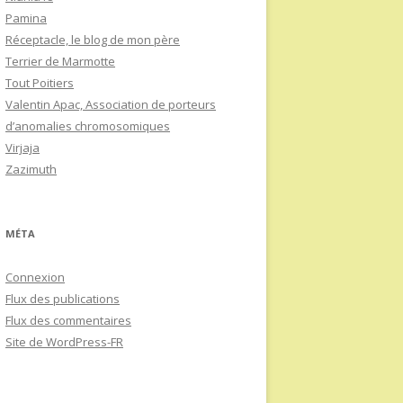
Pamina
Réceptacle, le blog de mon père
Terrier de Marmotte
Tout Poitiers
Valentin Apac, Association de porteurs
d’anomalies chromosomiques
Virjaja
Zazimuth
MÉTA
Connexion
Flux des publications
Flux des commentaires
Site de WordPress-FR