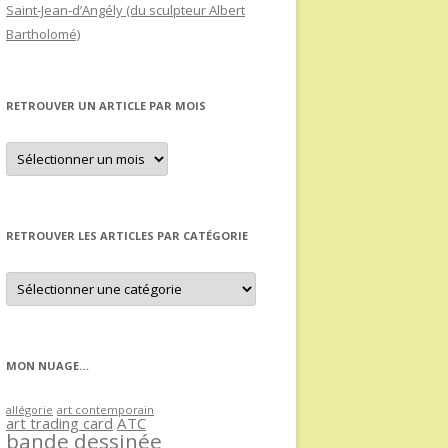
Saint-Jean-d’Angély (du sculpteur Albert
Bartholomé)
RETROUVER UN ARTICLE PAR MOIS
Retrouver
un
article
par
mois
RETROUVER LES ARTICLES PAR CATÉGORIE
Retrouver
les
articles
par
catégorie
MON NUAGE…
allégorie
art contemporain
art trading card
ATC
bande dessinée