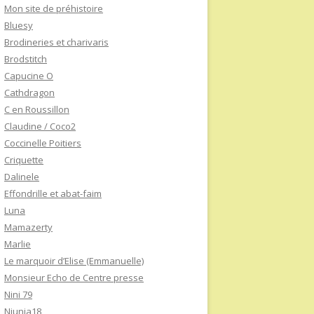
Mon site de préhistoire
Bluesy
Brodineries et charivaris
Brodstitch
Capucine O
Cathdragon
C en Roussillon
Claudine / Coco2
Coccinelle Poitiers
Criquette
Dalinele
Effondrille et abat-faim
Luna
Mamazerty
Marlie
Le marquoir d’Elise (Emmanuelle)
Monsieur Echo de Centre presse
Nini 79
Niunia18