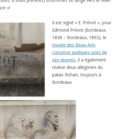
sion, si vous préférez) d’hommes se dirige vers le relief
nce »!
Il est signé « E. Prévot », pour
Edmond Prévot (Bordeaux,
1838 – Bordeaux, 1892), le
musée des Beau-Arts
conserve quelques-unes de
ses œuvres
, il a également
réalisé deux allégories du
palais Rohan, toujours à
Bordeaux.