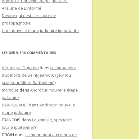
Androcur, nouvelle étape judiciaire
A la une de L’informé
Devine qui c’est… Histoire de
prosopagnosie
Une nouvelle étape judiciaire importante
LES DERNIERS COMMENTAIRES
Véronique Dujardin
dans
Le monument
aux morts de Saint-Jean-d’Angély (du
sculpteur Albert Bartholomé)
monique
dans
Androcur, nouvelle étape
judiciaire
BARRIQUAULT
dans
Androcur, nouvelle
étape judiciaire
FRANCOIS
dans
La grimolle, spécialité
locale (poitevine?)
DROIN
dans
Le monument aux morts de