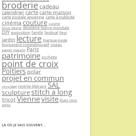
broderie
cadeau
carte
carte maison
calendrier
carte postale ancienne
carte à publicité
couture
cinéma
cuisine
deuxième guerre mondiale
Deux-Sèvres
DIY
exposition
festival
famille
fleur
lecture
jardin
marque-page
monument commémoratif
oiseau
Paris
papier maison
patrimoine
pochette
point de croix
Poitiers
polar
projet en commun
SAL
rentrée littéraire
recyclage
stitch a long
sculpture
Vienne
visite
tricot
États-Unis
église
LÀ OÙ JE VAIS SOUVENT…