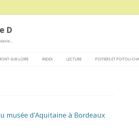
e D
roderie…
Aller
au
ONT-SUR-LOIRE
INDEX
LECTURE
POITIERS ET POITOU-CH
contenu
 du musée d’Aquitaine à Bordeaux