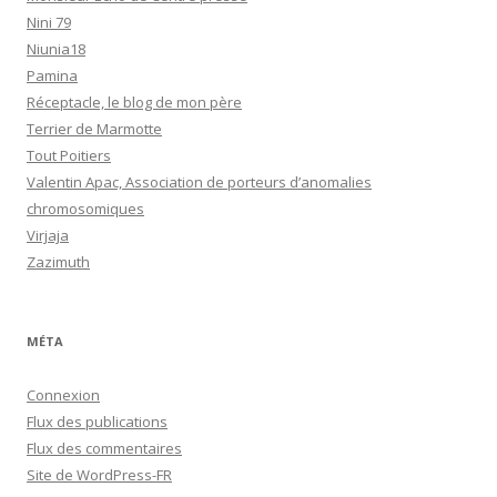
Nini 79
Niunia18
Pamina
Réceptacle, le blog de mon père
Terrier de Marmotte
Tout Poitiers
Valentin Apac, Association de porteurs d’anomalies
chromosomiques
Virjaja
Zazimuth
MÉTA
Connexion
Flux des publications
Flux des commentaires
Site de WordPress-FR