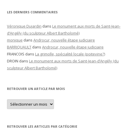
LES DERNIERS COMMENTAIRES
Véronique Dujardin
dans
Le monument aux morts de Saint-Jean-
d’Angély (du sculpteur Albert Bartholomé)
monique
dans
Androcur, nouvelle étape judiciaire
BARRIQUAULT
dans
Androcur, nouvelle étape judiciaire
FRANCOIS
dans
La grimolle, spécialité locale (poitevine?)
DROIN
dans
Le monument aux morts de Saint-Jean-d’Angély (du
sculpteur Albert Bartholomé)
RETROUVER UN ARTICLE PAR MOIS
Retrouver
un
article
par
mois
RETROUVER LES ARTICLES PAR CATÉGORIE