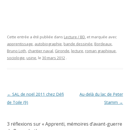
Cette entrée a été publiée dans
Lecture / BD
, et marquée avec
apprentissage
,
autobiographie
,
bande dessinée
,
Bordeaux
,
Bruno Loth
,
chantier naval
,
Gironde
,
lecture
,
roman graphique
,
sociologie
,
usine
, le
30 mars 2012
.
Navigation
←
SAL de noël 2011 chez Défi
Au-delà du lac de Peter
des
de Toile (9)
Stamm
→
articles
3 réflexions sur «
Apprenti, mémoires d’avant-guerre