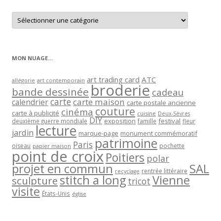
Retrouver
les
articles
par
catégorie
MON NUAGE…
art trading card
ATC
allégorie
art contemporain
broderie
bande dessinée
cadeau
carte
carte maison
calendrier
carte postale ancienne
couture
cinéma
carte à publicité
cuisine
Deux-Sèvres
DIY
exposition
festival
famille
deuxième guerre mondiale
fleur
lecture
jardin
marque-page
monument commémoratif
patrimoine
Paris
oiseau
papier maison
pochette
point de croix
Poitiers
polar
projet en commun
SAL
rentrée littéraire
recyclage
stitch a long
Vienne
sculpture
tricot
visite
États-Unis
église