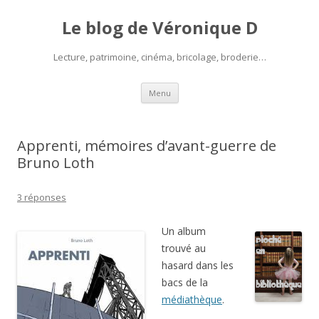
Le blog de Véronique D
Lecture, patrimoine, cinéma, bricolage, broderie…
Aller
Menu
au
contenu
Apprenti, mémoires d’avant-guerre de
Bruno Loth
3 réponses
Un album
trouvé au
hasard dans les
bacs de la
médiathèque
.