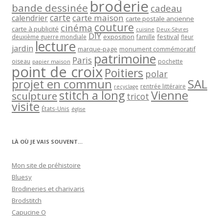
broderie
bande dessinée
cadeau
carte
carte maison
calendrier
carte postale ancienne
couture
cinéma
carte à publicité
cuisine
Deux-Sèvres
DIY
exposition
festival
famille
deuxième guerre mondiale
fleur
lecture
jardin
marque-page
monument commémoratif
patrimoine
Paris
oiseau
papier maison
pochette
point de croix
Poitiers
polar
projet en commun
SAL
rentrée littéraire
recyclage
stitch a long
Vienne
sculpture
tricot
visite
États-Unis
église
LÀ OÙ JE VAIS SOUVENT…
Mon site de préhistoire
Bluesy
Brodineries et charivaris
Brodstitch
Capucine O