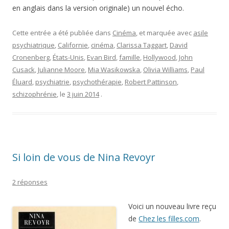
en anglais dans la version originale) un nouvel écho.
Cette entrée a été publiée dans
Cinéma
, et marquée avec
asile
psychiatrique
,
Californie
,
cinéma
,
Clarissa Taggart
,
David
Cronenberg
,
États-Unis
,
Evan Bird
,
famille
,
Hollywood
,
John
Cusack
,
Julianne Moore
,
Mia Wasikowska
,
Olivia Williams
,
Paul
Éluard
,
psychiatrie
,
psychothérapie
,
Robert Pattinson
,
schizophrénie
, le
3 juin 2014
.
Si loin de vous de Nina Revoyr
2 réponses
Voici un nouveau livre reçu
de
Chez les filles.com
.