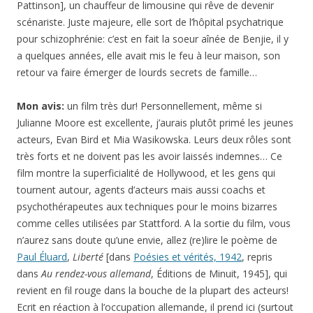
Pattinson], un chauffeur de limousine qui rêve de devenir
scénariste. Juste majeure, elle sort de l’hôpital psychatrique
pour schizophrénie: c’est en fait la soeur aînée de Benjie, il y
a quelques années, elle avait mis le feu à leur maison, son
retour va faire émerger de lourds secrets de famille…
Mon avis:
un film très dur! Personnellement, même si
Julianne Moore est excellente, j’aurais plutôt primé les jeunes
acteurs, Evan Bird et Mia Wasikowska. Leurs deux rôles sont
très forts et ne doivent pas les avoir laissés indemnes… Ce
film montre la superficialité de Hollywood, et les gens qui
tournent autour, agents d’acteurs mais aussi coachs et
psychothérapeutes aux techniques pour le moins bizarres
comme celles utilisées par Stattford. A la sortie du film, vous
n’aurez sans doute qu’une envie, allez (re)lire le poème de
Paul Éluard
,
Liberté
[dans
Poésies et vérités, 1942
, repris
dans
Au rendez-vous allemand
, Éditions de Minuit, 1945], qui
revient en fil rouge dans la bouche de la plupart des acteurs!
Ecrit en réaction à l’occupation allemande, il prend ici (surtout