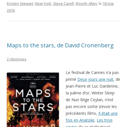
Kristen Stewart
,
New-York
,
Steve Carell
,
Woody Allen
, le
18 mai
2016
.
Maps to the stars, de David Cronenberg
2 réponses
Le festival de Cannes n’a pas
primé
Deux jours une nuit
, de
Jean-Pierre et Luc Dardenne,
la palme d’or, Winter Sleep
de
Nuri Bilge Ceylan
, n’est
pas encore sortie (revoir les
précédents films,
Il était une
fois en Anatolie
,
Les trois
singes
de ce réalisateur),