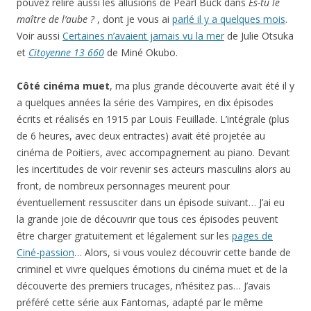
pouvez relire aussi les allusions de Pearl Buck dans
Es-tu le
maître de l’aube ?
, dont je vous ai
parlé il y a quelques mois
.
Voir aussi
Certaines n’avaient jamais vu la mer
de Julie Otsuka
et
Citoyenne 13 660
de Miné Okubo.
Côté cinéma muet
, ma plus grande découverte avait été il y
a quelques années la série des Vampires, en dix épisodes
écrits et réalisés en 1915 par Louis Feuillade. L’intégrale (plus
de 6 heures, avec deux entractes) avait été projetée au
cinéma de Poitiers, avec accompagnement au piano. Devant
les incertitudes de voir revenir ses acteurs masculins alors au
front, de nombreux personnages meurent pour
éventuellement ressusciter dans un épisode suivant… J’ai eu
la grande joie de découvrir que tous ces épisodes peuvent
être charger gratuitement et légalement sur les
pages de
Ciné-passion
… Alors, si vous voulez découvrir cette bande de
criminel et vivre quelques émotions du cinéma muet et de la
découverte des premiers trucages, n’hésitez pas… J’avais
préféré cette série aux Fantomas, adapté par le même