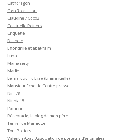
Cathdragon
C en Roussillon
Claudine / Coco2
Coccinelle Poitiers
Criquette
Dalinele
Effondrille et abat-faim
Luna
Mamazerty
Marlie
Le marquoir d’Elise (Emmanuelle)
Monsieur Echo de Centre presse
Nini 79
Niunia18
Pamina
Réceptacle, le blog de mon père
Terrier de Marmotte
Tout Poitiers
Valentin Apac, Association de porteurs d’anomalies