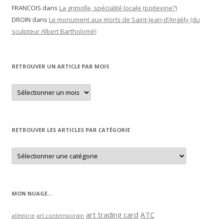
FRANCOIS
dans
La grimolle, spécialité locale (poitevine?)
DROIN
dans
Le monument aux morts de Saint-Jean-d’Angély (du
sculpteur Albert Bartholomé)
RETROUVER UN ARTICLE PAR MOIS
Retrouver
un
article
par
mois
RETROUVER LES ARTICLES PAR CATÉGORIE
Retrouver
les
articles
par
catégorie
MON NUAGE…
art trading card
ATC
allégorie
art contemporain