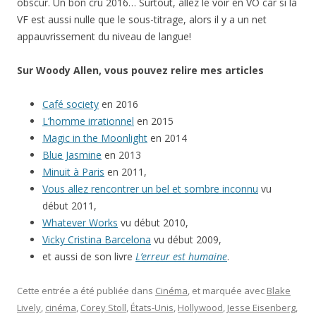
obscur. Un bon cru 2016… Surtout, allez le voir en VO car si la
VF est aussi nulle que le sous-titrage, alors il y a un net
appauvrissement du niveau de langue!
Sur Woody Allen, vous pouvez relire mes article
s
Café society
en 2016
L’homme irrationnel
en 2015
Magic in the Moonlight
en 2014
Blue Jasmine
en 2013
Minuit à Paris
en 2011,
Vous allez rencontrer un bel et sombre inconnu
vu
début 2011,
Whatever Works
vu début 2010,
Vicky Cristina Barcelona
vu début 2009,
et aussi de son livre
L’erreur est humaine
.
Cette entrée a été publiée dans
Cinéma
, et marquée avec
Blake
Lively
,
cinéma
,
Corey Stoll
,
États-Unis
,
Hollywood
,
Jesse Eisenberg
,