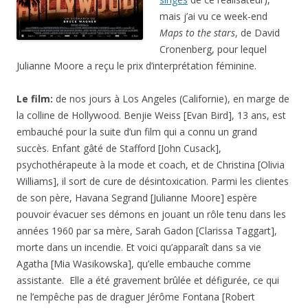
mais j’ai vu ce week-end
Maps to the stars
, de David
Cronenberg, pour lequel
Julianne Moore a reçu le prix d’interprétation féminine.
Le film:
de nos jours à Los Angeles (Californie), en marge de
la colline de Hollywood. Benjie Weiss [Evan Bird], 13 ans, est
embauché pour la suite d’un film qui a connu un grand
succès. Enfant gâté de Stafford [John Cusack],
psychothérapeute à la mode et coach, et de Christina [Olivia
Williams], il sort de cure de désintoxication. Parmi les clientes
de son père, Havana Segrand [Julianne Moore] espère
pouvoir évacuer ses démons en jouant un rôle tenu dans les
années 1960 par sa mère, Sarah Gadon [Clarissa Taggart],
morte dans un incendie. Et voici qu’apparaît dans sa vie
Agatha [Mia Wasikowska], qu’elle embauche comme
assistante. Elle a été gravement brûlée et défigurée, ce qui
ne l’empêche pas de draguer Jérôme Fontana [Robert