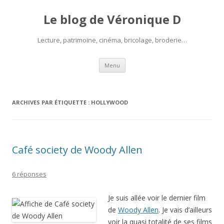
Le blog de Véronique D
Lecture, patrimoine, cinéma, bricolage, broderie…
Aller
Menu
au
contenu
ARCHIVES PAR ÉTIQUETTE :
HOLLYWOOD
Café society de Woody Allen
6 réponses
Je suis allée voir le dernier film
de
Woody Allen
. Je vais d’ailleurs
voir la quasi totalité de ses films