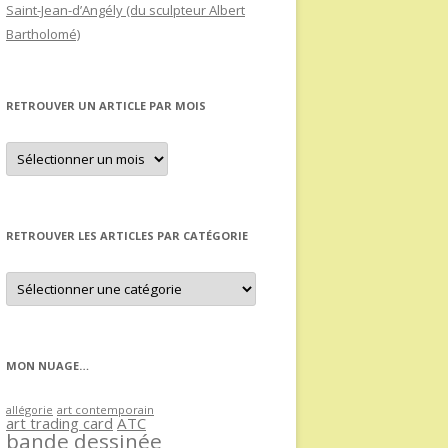
Saint-Jean-d’Angély (du sculpteur Albert
Bartholomé)
RETROUVER UN ARTICLE PAR MOIS
Retrouver
un
article
par
mois
RETROUVER LES ARTICLES PAR CATÉGORIE
Retrouver
les
articles
par
catégorie
MON NUAGE…
allégorie
art contemporain
art trading card
ATC
bande dessinée