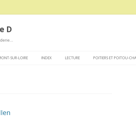
e D
roderie…
Aller
au
ONT-SUR-LOIRE
INDEX
LECTURE
POITIERS ET POITOU-CH
contenu
llen