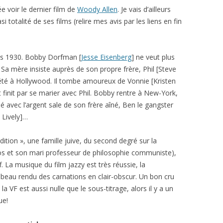
lée voir le dernier film de
Woody Allen
. Je vais d’ailleurs
asi totalité de ses films (relire mes avis par les liens en fin
es 1930. Bobby Dorfman [
Jesse Eisenberg
] ne veut plus
. Sa mère insiste auprès de son propre frère, Phil [Steve
ciété à Hollywood. Il tombe amoureux de Vonnie [Kristen
et finit par se marier avec Phil. Bobby rentre à New-York,
éé avec l’argent sale de son frère aîné, Ben le gangster
 Lively]…
ition », une famille juive, du second degré sur la
ros et son mari professeur de philosophie communiste),
. La musique du film jazzy est très réussie, la
 beau rendu des carnations en clair-obscur. Un bon cru
la VF est aussi nulle que le sous-titrage, alors il y a un
ue!