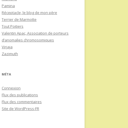
Pamina
Réceptacle, le blog de mon père
Terrier de Marmotte
Tout Poitiers
Valentin Apac, Association de porteurs
d’anomalies chromosomiques
Virjaja
Zazimuth
MÉTA
Connexion
Flux des publications
Flux des commentaires
Site de WordPress-FR