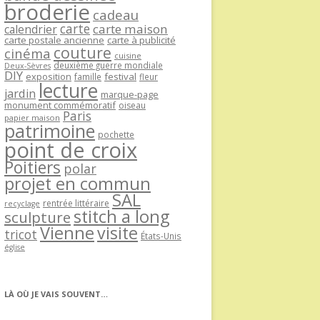
broderie
cadeau
carte
carte maison
calendrier
carte postale ancienne
carte à publicité
couture
cinéma
cuisine
deuxième guerre mondiale
Deux-Sèvres
DIY
exposition
festival
famille
fleur
lecture
jardin
marque-page
monument commémoratif
oiseau
Paris
papier maison
patrimoine
pochette
point de croix
Poitiers
polar
projet en commun
SAL
rentrée littéraire
recyclage
stitch a long
sculpture
Vienne
visite
tricot
États-Unis
église
LÀ OÙ JE VAIS SOUVENT…