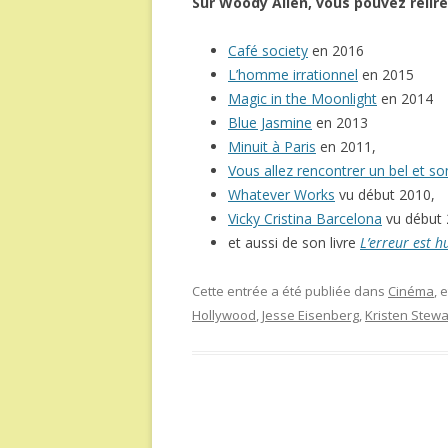
Sur Woody Allen, vous pouvez relire
Café society
en 2016
L’homme irrationnel
en 2015
Magic in the Moonlight
en 2014
Blue Jasmine
en 2013
Minuit à Paris
en 2011,
Vous allez rencontrer un bel et s
Whatever Works
vu début 2010,
Vicky Cristina Barcelona
vu début 
et aussi de son livre
L’erreur est 
Cette entrée a été publiée dans
Cinéma
, 
Hollywood
,
Jesse Eisenberg
,
Kristen Stewa