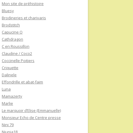
Mon site de préhistoire
Bluesy
Brodineries et charivaris
Brodstitch
Capucine O
Cathdragon
C en Roussillon
Claudine / Coco2
Coccinelle Poitiers
Criquette
Dalinele
Effondrille et abat-faim
Luna
Mamazerty
Marlie
Le marquoir d’Elise (Emmanuelle)
Monsieur Echo de Centre presse
Nini 79
Niunia18