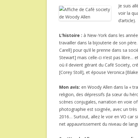
Je suis al
voir la qu
d’article).
L’histoire :
à New-York dans les anné
travailler dans la bijouterie de son père
Carell] pour qu’il le prenne dans sa so
Stewart] mais celle-ci n’est pas libre… 
où il devient gérant du Café Society, cr
[Corey Stoll], et épouse Veronica [Blake
Mon avis:
en Woody Allen dans la « trad
religion, des dépressifs (la sœur du hé
scènes conjugales, narration en voie off
photographie est soignée, avec un très
2016… Surtout, allez le voir en VO car si 
net appauvrissement du niveau de lang