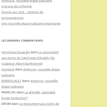
Androcur, nouvelle étape judiciaire
A la une de L’informé
Devine qui c’est… Histoire de
prosopagnosie
Une nouvelle étape judiciaire importante
LES DERNIERS COMMENTAIRES
Véronique Dujardin
dans
Le monument
aux morts de Saint-Jean-d’Angély (du
sculpteur Albert Bartholomé)
monique
dans
Androcur, nouvelle étape
judiciaire
BARRIQUAULT
dans
Androcur, nouvelle
étape judiciaire
FRANCOIS
dans
La grimolle, spécialité
locale (poitevine?)
DROIN
dans
Le monument aux morts de