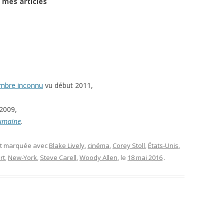
 mes article
s
ombre inconnu
vu début 2011,
2009,
humaine
.
et marquée avec
Blake Lively
,
cinéma
,
Corey Stoll
,
États-Unis
,
rt
,
New-York
,
Steve Carell
,
Woody Allen
, le
18 mai 2016
.