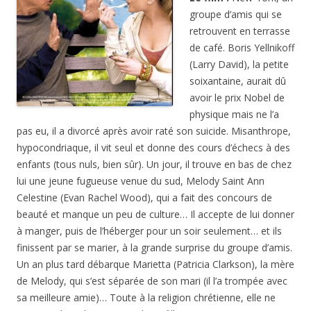
groupe d’amis qui se
retrouvent en terrasse
de café. Boris Yellnikoff
(Larry David), la petite
soixantaine, aurait dû
avoir le prix Nobel de
physique mais ne l’a
pas eu, il a divorcé après avoir raté son suicide. Misanthrope,
hypocondriaque, il vit seul et donne des cours d’échecs à des
enfants (tous nuls, bien sûr). Un jour, il trouve en bas de chez
lui une jeune fugueuse venue du sud, Melody Saint Ann
Celestine (Evan Rachel Wood), qui a fait des concours de
beauté et manque un peu de culture… Il accepte de lui donner
à manger, puis de l’héberger pour un soir seulement… et ils
finissent par se marier, à la grande surprise du groupe d’amis.
Un an plus tard débarque Marietta (Patricia Clarkson), la mère
de Melody, qui s’est séparée de son mari (il l’a trompée avec
sa meilleure amie)… Toute à la religion chrétienne, elle ne