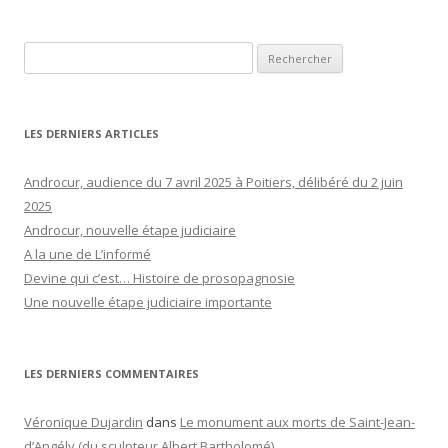
Rechercher :
LES DERNIERS ARTICLES
Androcur, audience du 7 avril 2025 à Poitiers, délibéré du 2 juin
2025
Androcur, nouvelle étape judiciaire
A la une de L’informé
Devine qui c’est… Histoire de prosopagnosie
Une nouvelle étape judiciaire importante
LES DERNIERS COMMENTAIRES
Véronique Dujardin
dans
Le monument aux morts de Saint-Jean-
d’Angély (du sculpteur Albert Bartholomé)