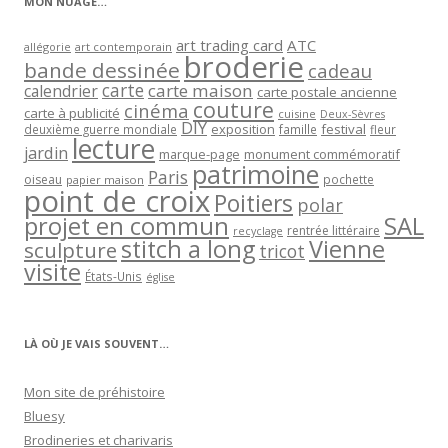
MON NUAGE…
art trading card
ATC
allégorie
art contemporain
broderie
bande dessinée
cadeau
carte
carte maison
calendrier
carte postale ancienne
couture
cinéma
carte à publicité
cuisine
Deux-Sèvres
DIY
exposition
festival
famille
deuxième guerre mondiale
fleur
lecture
jardin
marque-page
monument commémoratif
patrimoine
Paris
oiseau
papier maison
pochette
point de croix
Poitiers
polar
projet en commun
SAL
rentrée littéraire
recyclage
stitch a long
Vienne
sculpture
tricot
visite
États-Unis
église
LÀ OÙ JE VAIS SOUVENT…
Mon site de préhistoire
Bluesy
Brodineries et charivaris