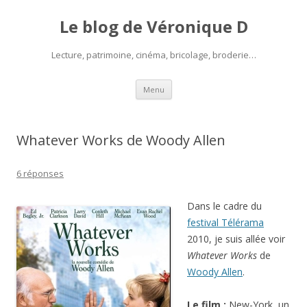
Le blog de Véronique D
Lecture, patrimoine, cinéma, bricolage, broderie…
Aller
Menu
au
contenu
Whatever Works de Woody Allen
6 réponses
Dans le cadre du
festival Télérama
2010, je suis allée voir
Whatever Works
de
Woody Allen
.
Le film :
New-York, un