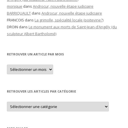
monique
dans
Androcur, nouvelle étape judiciaire
BARRIQUAULT
dans
Androcur, nouvelle étape judiciaire
FRANCOIS
dans
La grimolle, spécialité locale (poitevine?)
DROIN
dans
Le monument aux morts de Saint-Jean-d’Angély (du
sculpteur Albert Bartholomé)
RETROUVER UN ARTICLE PAR MOIS
Retrouver
un
article
par
mois
RETROUVER LES ARTICLES PAR CATÉGORIE
Retrouver
les
articles
par
catégorie