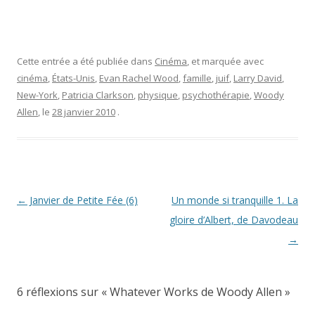
Cette entrée a été publiée dans
Cinéma
, et marquée avec
cinéma
,
États-Unis
,
Evan Rachel Wood
,
famille
,
juif
,
Larry David
,
New-York
,
Patricia Clarkson
,
physique
,
psychothérapie
,
Woody
Allen
, le
28 janvier 2010
.
Navigation
←
Janvier de Petite Fée (6)
Un monde si tranquille 1. La
des
gloire d’Albert, de Davodeau
articles
→
6 réflexions sur «
Whatever Works de Woody Allen
»