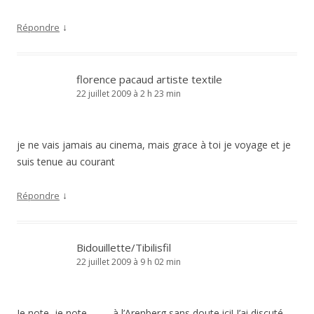
↓
Répondre
florence pacaud artiste textile
22 juillet 2009 à 2 h 23 min
je ne vais jamais au cinema, mais grace à toi je voyage et je
suis tenue au courant
↓
Répondre
Bidouillette/Tibilisfil
22 juillet 2009 à 9 h 02 min
Je note, je note……… à l’Arenberg sans doute ici! J’ai discuté,