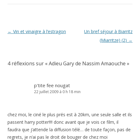
Navigation
←
Vin et vinaigre à l’estragon
Un bref séjour à Biarritz
des
(Miarritze) (2)
→
articles
4 réflexions sur «
Adieu Gary de Nassim Amaouche
»
p'tite fee nougat
22 juillet 2009 à 0 h 18 min
chez moi, le ciné le plus prés est à 20km, une seule salle et ils
passent harry potter!!!! donc avant que je vois ce film, il
faudra que j’attende la diffusion télé… de toute façon, pas de
regrets, je n’ai pas le droit de bouger de chez moi