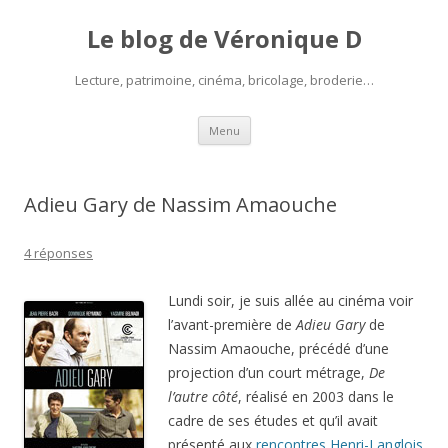
Le blog de Véronique D
Lecture, patrimoine, cinéma, bricolage, broderie…
Aller
Menu
au
contenu
Adieu Gary de Nassim Amaouche
4 réponses
Lundi soir, je suis allée au cinéma voir
l’avant-première de
Adieu Gary
de
Nassim Amaouche, précédé d’une
projection d’un court métrage,
De
l’autre côté
, réalisé en 2003 dans le
cadre de ses études et qu’il avait
présenté aux
rencontres Henri-Langlois