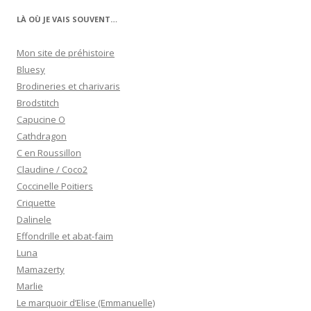
LÀ OÙ JE VAIS SOUVENT…
Mon site de préhistoire
Bluesy
Brodineries et charivaris
Brodstitch
Capucine O
Cathdragon
C en Roussillon
Claudine / Coco2
Coccinelle Poitiers
Criquette
Dalinele
Effondrille et abat-faim
Luna
Mamazerty
Marlie
Le marquoir d’Elise (Emmanuelle)