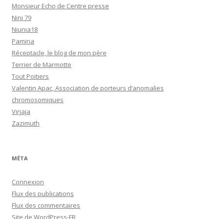
Monsieur Echo de Centre presse
Nini 79
Niunia18
Pamina
Réceptacle, le blog de mon père
Terrier de Marmotte
Tout Poitiers
Valentin Apac, Association de porteurs d’anomalies
chromosomiques
Virjaja
Zazimuth
MÉTA
Connexion
Flux des publications
Flux des commentaires
Site de WordPress-FR