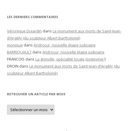
LES DERNIERS COMMENTAIRES
Véronique Dujardin
dans
Le monument aux morts de Saint-Jean-
d’Angély (du sculpteur Albert Bartholomé)
monique
dans
Androcur, nouvelle étape judiciaire
BARRIQUAULT
dans
Androcur, nouvelle étape judiciaire
FRANCOIS
dans
La grimolle, spécialité locale (poitevine?)
DROIN
dans
Le monument aux morts de Saint-Jean-d’Angély (du
sculpteur Albert Bartholomé)
RETROUVER UN ARTICLE PAR MOIS
Retrouver
un
article
par
mois