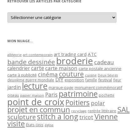
RETROUVER LES ARTICLES PAR CATÉGORIE
Retrouver
les
articles
par
catégorie
MON NUAGE…
art trading card
ATC
allégorie
art contemporain
broderie
bande dessinée
cadeau
carte
carte maison
calendrier
carte postale ancienne
couture
cinéma
carte à publicité
cuisine
Deux-Sèvres
DIY
exposition
festival
famille
deuxième guerre mondiale
fleur
lecture
jardin
marque-page
monument commémoratif
patrimoine
Paris
oiseau
papier maison
pochette
point de croix
Poitiers
polar
projet en commun
SAL
rentrée littéraire
recyclage
stitch a long
Vienne
sculpture
tricot
visite
États-Unis
église