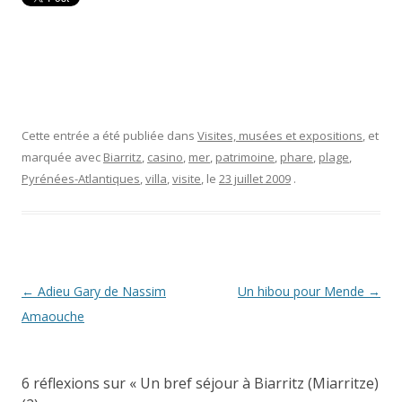
Cette entrée a été publiée dans
Visites, musées et expositions
, et
marquée avec
Biarritz
,
casino
,
mer
,
patrimoine
,
phare
,
plage
,
Pyrénées-Atlantiques
,
villa
,
visite
, le
23 juillet 2009
.
Navigation
←
Adieu Gary de Nassim
Un hibou pour Mende
→
des
Amaouche
articles
6 réflexions sur «
Un bref séjour à Biarritz (Miarritze)