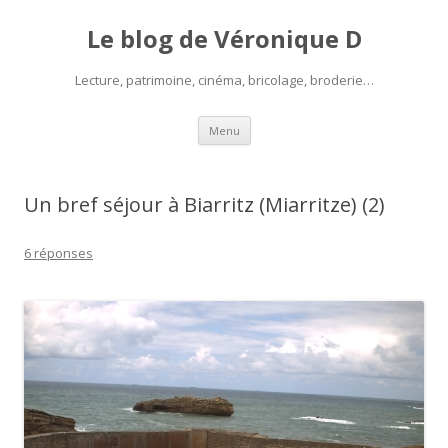
Le blog de Véronique D
Lecture, patrimoine, cinéma, bricolage, broderie…
Aller
Menu
au
contenu
Un bref séjour à Biarritz (Miarritze) (2)
6 réponses