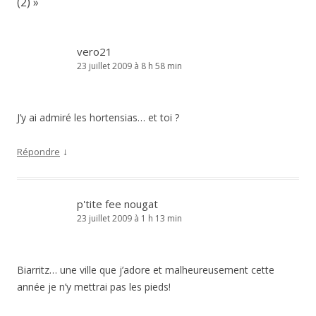
(2)
»
vero21
23 juillet 2009 à 8 h 58 min
J’y ai admiré les hortensias… et toi ?
↓
Répondre
p'tite fee nougat
23 juillet 2009 à 1 h 13 min
Biarritz… une ville que j’adore et malheureusement cette
année je n’y mettrai pas les pieds!