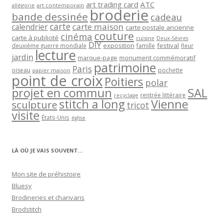
art trading card
ATC
allégorie
art contemporain
broderie
bande dessinée
cadeau
carte
carte maison
calendrier
carte postale ancienne
couture
cinéma
carte à publicité
cuisine
Deux-Sèvres
DIY
exposition
festival
famille
deuxième guerre mondiale
fleur
lecture
jardin
marque-page
monument commémoratif
patrimoine
Paris
oiseau
papier maison
pochette
point de croix
Poitiers
polar
projet en commun
SAL
rentrée littéraire
recyclage
stitch a long
Vienne
sculpture
tricot
visite
États-Unis
église
LÀ OÙ JE VAIS SOUVENT…
Mon site de préhistoire
Bluesy
Brodineries et charivaris
Brodstitch