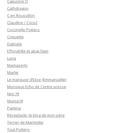
Capucine O
Cathdragon
C en Roussillon
Claudine / Coco2
Coccinelle Poitiers
Criquette
Dalinele
Effondrille et abat-faim
Luna
Mamazerty
Marlie
Le marquoir d’Elise (Emmanuelle)
Monsieur Echo de Centre presse
Nini 79
Niunia18
Pamina
Réceptacle, le blog de mon père
Terrier de Marmotte
Tout Poitiers