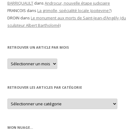
BARRIQUAULT
dans
Androcur, nouvelle étape judiciaire
FRANCOIS
dans
La grimolle, spécialité locale (poitevine?)
DROIN
dans
Le monument aux morts de Saint-Jean-d’Angély (du
sculpteur Albert Bartholomé)
RETROUVER UN ARTICLE PAR MOIS
Retrouver
un
article
par
mois
RETROUVER LES ARTICLES PAR CATÉGORIE
Retrouver
les
articles
par
catégorie
MON NUAGE…