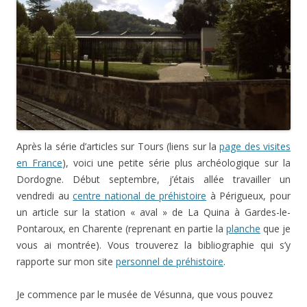
Après la série d’articles sur Tours (liens sur la
page des visites
en France
), voici une petite série plus archéologique sur la
Dordogne. Début septembre, j’étais allée travailler un
vendredi au
centre national de préhistoire
à Périgueux, pour
un article sur la station « aval » de La Quina à Gardes-le-
Pontaroux, en Charente (reprenant en partie la
planche
que je
vous ai montrée). Vous trouverez la bibliographie qui s’y
rapporte sur mon site
personnel de préhistoire
.
Je commence par le musée de Vésunna, que vous pouvez