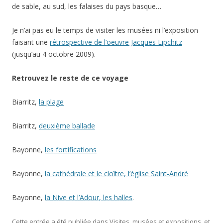
de sable, au sud, les falaises du pays basque…
Je n’ai pas eu le temps de visiter les musées ni l’exposition
faisant une
rétrospective de l’oeuvre Jacques Lipchitz
(jusqu’au 4 octobre 2009).
Retrouvez le reste de ce voyage
Biarritz,
la plage
Biarritz,
deuxième ballade
Bayonne,
les fortifications
Bayonne,
la cathédrale et le cloître, l’église Saint-André
Bayonne,
la Nive et l’Adour, les halles
.
Cette entrée a été publiée dans
Visites, musées et expositions
, et