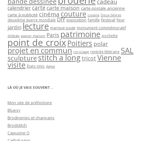
broderie
bande dessinée
cadeau
carte
carte maison
calendrier
carte postale ancienne
couture
cinéma
carte à publicité
cuisine
Deux-Sèvres
DIY
exposition
festival
famille
deuxième guerre mondiale
fleur
lecture
jardin
marque-page
monument commémoratif
patrimoine
Paris
oiseau
papier maison
pochette
point de croix
Poitiers
polar
projet en commun
SAL
rentrée littéraire
recyclage
stitch a long
Vienne
sculpture
tricot
visite
États-Unis
église
LÀ OÙ JE VAIS SOUVENT…
Mon site de préhistoire
Bluesy
Brodineries et charivaris
Brodstitch
Capucine O
Cathdragon