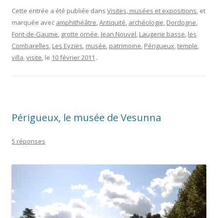
Cette entrée a été publiée dans
Visites, musées et expositions
, et
marquée avec
amphithéâtre
,
Antiquité
,
archéologie
,
Dordogne
,
Font-de-Gaume
,
grotte ornée
,
Jean Nouvel
,
Laugerie basse
,
les
Combarelles
,
Les Eyzies
,
musée
,
patrimoine
,
Périgueux
,
temple
,
villa
,
visite
, le
10 février 2011
.
Périgueux, le musée de Vesunna
5 réponses