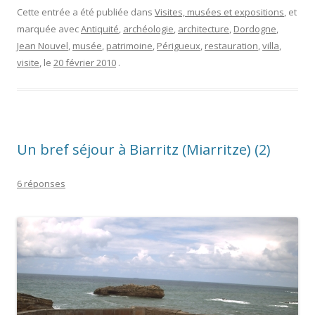
Cette entrée a été publiée dans
Visites, musées et expositions
, et
marquée avec
Antiquité
,
archéologie
,
architecture
,
Dordogne
,
Jean Nouvel
,
musée
,
patrimoine
,
Périgueux
,
restauration
,
villa
,
visite
, le
20 février 2010
.
Un bref séjour à Biarritz (Miarritze) (2)
6 réponses