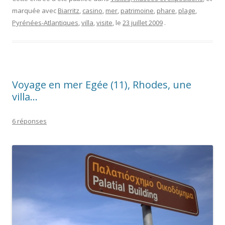
marquée avec
Biarritz
,
casino
,
mer
,
patrimoine
,
phare
,
plage
,
Pyrénées-Atlantiques
,
villa
,
visite
, le
23 juillet 2009
.
Voyage en mer Egée (11), Rhodes, une
villa…
6 réponses