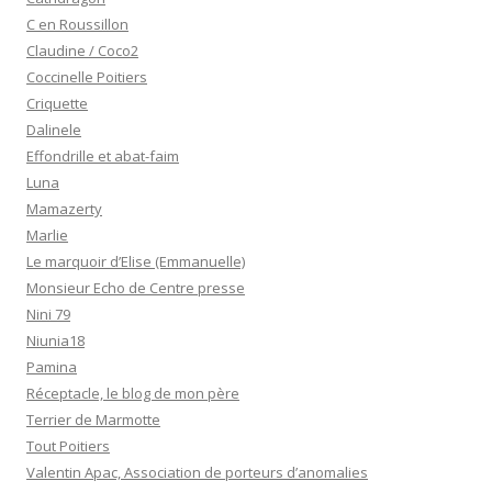
C en Roussillon
Claudine / Coco2
Coccinelle Poitiers
Criquette
Dalinele
Effondrille et abat-faim
Luna
Mamazerty
Marlie
Le marquoir d’Elise (Emmanuelle)
Monsieur Echo de Centre presse
Nini 79
Niunia18
Pamina
Réceptacle, le blog de mon père
Terrier de Marmotte
Tout Poitiers
Valentin Apac, Association de porteurs d’anomalies