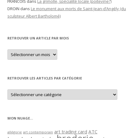
FRANCOIS
dans
La grimolle, spécialité locale (poitevine?)
DROIN
dans
Le monument aux morts de Saint-Jean-d’Angély (du
sculpteur Albert Bartholomé)
RETROUVER UN ARTICLE PAR MOIS
Retrouver
un
article
par
mois
RETROUVER LES ARTICLES PAR CATÉGORIE
Retrouver
les
articles
par
catégorie
MON NUAGE…
art trading card
ATC
allégorie
art contemporain