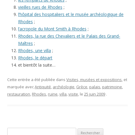
vieilles rues de Rhodes
;
l’hôpital des hospitaliers et le musée archéologique de
Rhodes
;
l’acropole du Mont Smith à Rhodes
;
Rhodes, la rue des Chevaliers et le Palais des Grand-
Maîtres
;
Rhodes, une villa
;
Rhodes, le départ
et bientôt la suite…
Cette entrée a été publiée dans
Visites, musées et expositions
, et
marquée avec
Antiquité
,
archéologie
,
Grèce
,
palais
,
patrimoine
,
restauration
,
Rhodes
,
ruine
,
villa
,
visite
, le
25 juin 2009
.
Rechercher :