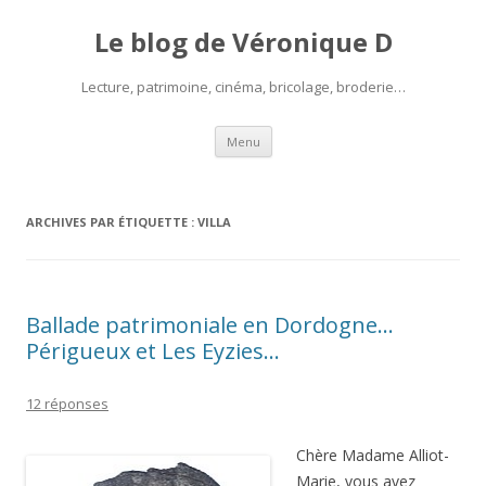
Le blog de Véronique D
Lecture, patrimoine, cinéma, bricolage, broderie…
Aller
Menu
au
contenu
ARCHIVES PAR ÉTIQUETTE :
VILLA
Ballade patrimoniale en Dordogne…
Périgueux et Les Eyzies…
12 réponses
Chère Madame Alliot-
Marie, vous avez