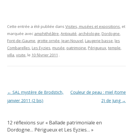
Cette entrée a été publiée dans
Visites, musées et expositions
, et
marquée avec
amphithéâtre
,
Antiquité
,
archéologie
,
Dordogne
,
Font-de-Gaume
,
grotte ornée
,
Jean Nouvel
,
Laugerie basse
,
les
Combarelles
,
Les Eyzies
,
musée
,
patrimoine
,
Périgueux
,
temple
,
villa
,
visite
, le
10 février 2011
.
Navigation
←
SAL mystère de Brodstich,
Couleur de peau : miel (tome
des
janvier 2011 (2 bis)
2) de Jung
→
articles
12 réflexions sur «
Ballade patrimoniale en
Dordogne… Périgueux et Les Eyzies…
»