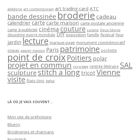
art trading card
ATC
allégorie
art contemporain
broderie
bande dessinée
cadeau
carte
carte maison
calendrier
carte postale ancienne
couture
cinéma
carte à publicité
cuisine
Deux-Sèvres
DIY
exposition
festival
famille
deuxième guerre mondiale
fleur
lecture
jardin
marque-page
monument commémoratif
patrimoine
Paris
oiseau
papier maison
pochette
point de croix
Poitiers
polar
projet en commun
SAL
rentrée littéraire
recyclage
stitch a long
Vienne
sculpture
tricot
visite
États-Unis
église
LÀ OÙ JE VAIS SOUVENT…
Mon site de préhistoire
Bluesy
Brodineries et charivaris
Brodstitch