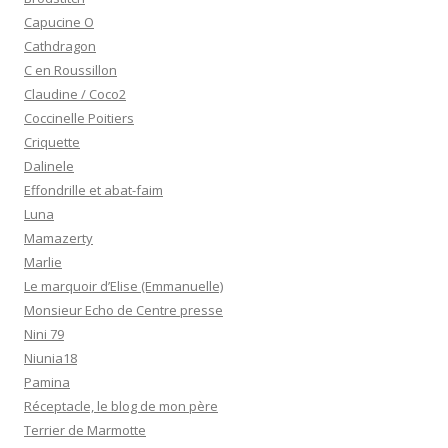
Capucine O
Cathdragon
C en Roussillon
Claudine / Coco2
Coccinelle Poitiers
Criquette
Dalinele
Effondrille et abat-faim
Luna
Mamazerty
Marlie
Le marquoir d’Elise (Emmanuelle)
Monsieur Echo de Centre presse
Nini 79
Niunia18
Pamina
Réceptacle, le blog de mon père
Terrier de Marmotte