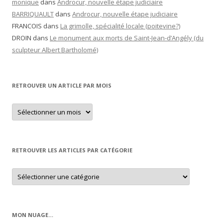
monique
dans
Androcur, nouvelle étape judiciaire
BARRIQUAULT
dans
Androcur, nouvelle étape judiciaire
FRANCOIS
dans
La grimolle, spécialité locale (poitevine?)
DROIN
dans
Le monument aux morts de Saint-Jean-d’Angély (du
sculpteur Albert Bartholomé)
RETROUVER UN ARTICLE PAR MOIS
Retrouver
un
article
par
mois
RETROUVER LES ARTICLES PAR CATÉGORIE
Retrouver
les
articles
par
catégorie
MON NUAGE…