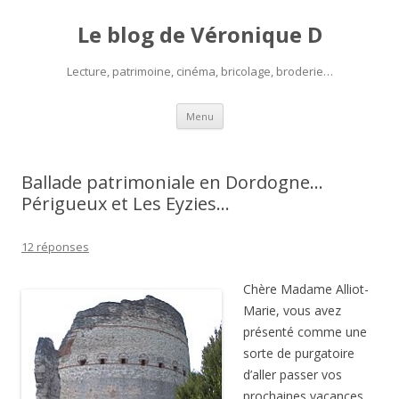
Le blog de Véronique D
Lecture, patrimoine, cinéma, bricolage, broderie…
Aller
Menu
au
contenu
Ballade patrimoniale en Dordogne…
Périgueux et Les Eyzies…
12 réponses
Chère Madame Alliot-
Marie, vous avez
présenté comme une
sorte de purgatoire
d’aller passer vos
prochaines vacances