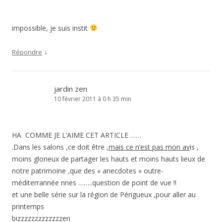
impossible, je suis instit
↓
Répondre
jardin zen
10 février 2011 à 0 h 35 min
HA COMME JE L’AIME CET ARTICLE ……
.Dans les salons ,ce doit être ,
mais ce n’est pas mon av
is ,
moins glorieux de partager les hauts et moins hauts lieux de
notre patrimoine ,que des « anecdotes » outre-
méditerrannée nnes ……..question de point de vue !!
et une belle série sur la région de Périgueux ,pour aller au
printemps
bizzzzzzzzzzzzzen