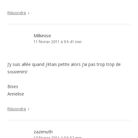
↓
Répondre
Milkinise
11 février 2011 à 9 h 41 min
J’y suis allée quand j’étais petite alors j’ai pas trop trop de
souvenirs!
Bises
Annelise
↓
Répondre
zazimuth
10 février 2011 à 0 h 52 min