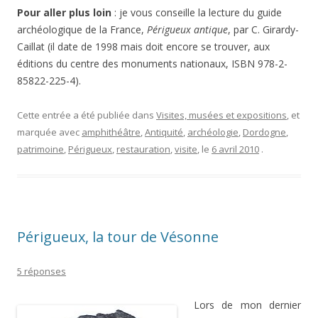
Pour aller plus loin
: je vous conseille la lecture du guide
archéologique de la France,
Périgueux antique
, par C. Girardy-
Caillat (il date de 1998 mais doit encore se trouver, aux
éditions du centre des monuments nationaux, ISBN 978-2-
85822-225-4).
Cette entrée a été publiée dans
Visites, musées et expositions
, et
marquée avec
amphithéâtre
,
Antiquité
,
archéologie
,
Dordogne
,
patrimoine
,
Périgueux
,
restauration
,
visite
, le
6 avril 2010
.
Périgueux, la tour de Vésonne
5 réponses
Lors de mon dernier