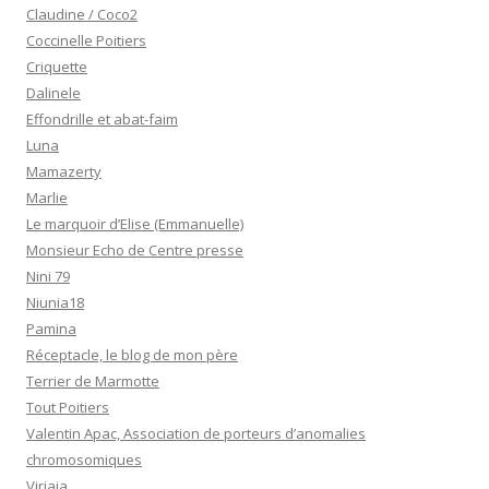
Claudine / Coco2
Coccinelle Poitiers
Criquette
Dalinele
Effondrille et abat-faim
Luna
Mamazerty
Marlie
Le marquoir d’Elise (Emmanuelle)
Monsieur Echo de Centre presse
Nini 79
Niunia18
Pamina
Réceptacle, le blog de mon père
Terrier de Marmotte
Tout Poitiers
Valentin Apac, Association de porteurs d’anomalies
chromosomiques
Virjaja