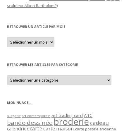
sculpteur Albert Bartholomé)
RETROUVER UN ARTICLE PAR MOIS
Retrouver
un
article
par
mois
RETROUVER LES ARTICLES PAR CATÉGORIE
Retrouver
les
articles
par
catégorie
MON NUAGE…
art trading card
ATC
allégorie
art contemporain
broderie
bande dessinée
cadeau
carte
carte maison
calendrier
carte postale ancienne