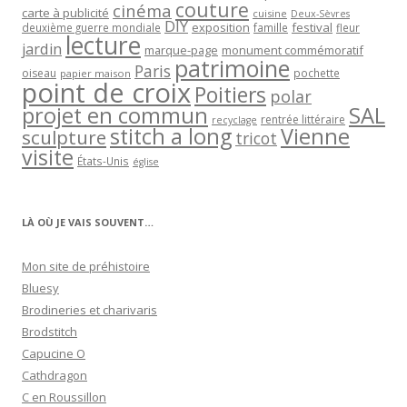
couture
cinéma
carte à publicité
cuisine
Deux-Sèvres
DIY
exposition
festival
famille
deuxième guerre mondiale
fleur
lecture
jardin
marque-page
monument commémoratif
patrimoine
Paris
oiseau
papier maison
pochette
point de croix
Poitiers
polar
projet en commun
SAL
rentrée littéraire
recyclage
stitch a long
Vienne
sculpture
tricot
visite
États-Unis
église
LÀ OÙ JE VAIS SOUVENT…
Mon site de préhistoire
Bluesy
Brodineries et charivaris
Brodstitch
Capucine O
Cathdragon
C en Roussillon