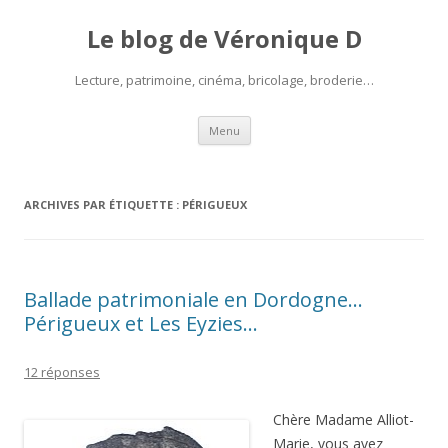
Le blog de Véronique D
Lecture, patrimoine, cinéma, bricolage, broderie…
Aller
Menu
au
contenu
ARCHIVES PAR ÉTIQUETTE :
PÉRIGUEUX
Ballade patrimoniale en Dordogne…
Périgueux et Les Eyzies…
12 réponses
Chère Madame Alliot-
Marie, vous avez