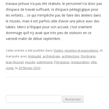
travaux prévue n’a pas été réalisée, le personnel n’a donc pas
d’espace de travail suffisant, ni d’espace pédagogique pour
les enfants… ce qui n’empêche pas de faire des ateliers dans
le musée, mais il est parfois utile d’avoir une pièce avec des
tables. Merci à l’équipe pour son accueil, c’est vraiment
dommage qu’il n’y avait que très peu de visiteurs en ce
samedi matin de début septembre.
Cette entrée a été publiée dans
Visites, musées et expositions
, et
marquée avec
Antiquité
,
archéologie
,
architecture
,
Dordogne
,
Jean Nouvel
,
musée
,
patrimoine
,
Périgueux
,
restauration
,
villa
,
visite
, le
20 février 2010
.
Rechercher :