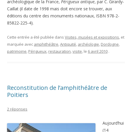
archéologique de la France,
Périgueux antique
, par C. Girardy-
Caillat (il date de 1998 mais doit encore se trouver, aux
éditions du centre des monuments nationaux, ISBN 978-2-
85822-225-4).
Cette entrée a été publiée dans
Visites, musées et expositions
, et
marquée avec
amphithéâtre
,
Antiquité
,
archéologie
,
Dordogne
,
patrimoine
,
Périgueux
,
restauration
,
visite
, le
6 avril 2010
.
Reconstitution de l’amphithéâtre de
Poitiers
2 réponses
Aujourd’hui
(14