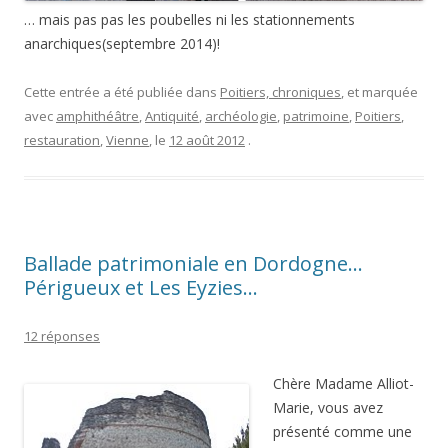
… mais pas pas les poubelles ni les stationnements
anarchiques(septembre 2014)!
Cette entrée a été publiée dans
Poitiers, chroniques
, et marquée
avec
amphithéâtre
,
Antiquité
,
archéologie
,
patrimoine
,
Poitiers
,
restauration
,
Vienne
, le
12 août 2012
.
Ballade patrimoniale en Dordogne…
Périgueux et Les Eyzies…
12 réponses
Chère Madame Alliot-
Marie, vous avez
présenté comme une