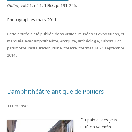
Gallia
, vol.21, n° 1, 1963, p. 191-225.
Photographies mars 2011
Cette entrée a été publiée dans
Visites, musées et expositions
, et
marquée avec
amphithéâtre
,
Antiquité
,
archéologie
,
Cahors
,
Lot
,
patrimoine
,
restauration
,
ruine
,
théâtre
,
thermes
, le
21 septembre
2014
.
L’amphithéâtre antique de Poitiers
11 réponses
Du pain et des jeux…
Ouf, on va enfin