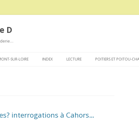
e D
roderie…
Aller
au
ONT-SUR-LOIRE
INDEX
LECTURE
POITIERS ET POITOU-CH
contenu
ines? interrogations à Cahors…