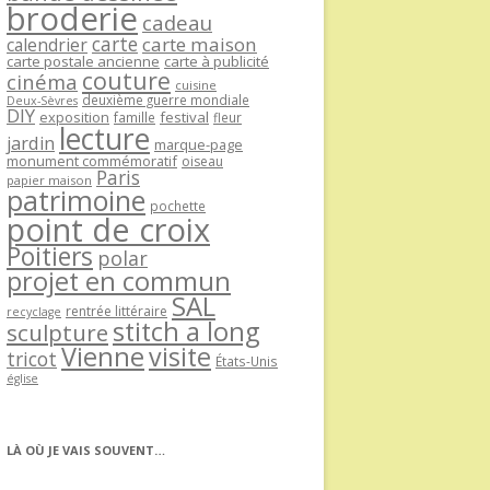
broderie
cadeau
carte
carte maison
calendrier
carte postale ancienne
carte à publicité
couture
cinéma
cuisine
deuxième guerre mondiale
Deux-Sèvres
DIY
exposition
festival
famille
fleur
lecture
jardin
marque-page
monument commémoratif
oiseau
Paris
papier maison
patrimoine
pochette
point de croix
Poitiers
polar
projet en commun
SAL
rentrée littéraire
recyclage
stitch a long
sculpture
Vienne
visite
tricot
États-Unis
église
LÀ OÙ JE VAIS SOUVENT…