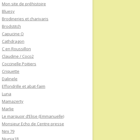
Mon site de préhistoire
Bluesy
Brodineries et charivaris
Brodstitch
Capucine O
Cathdragon
C en Roussillon
Claudine / Coco2
Coccinelle Poitiers
Criquette
Dalinele
Effondrille et abat-faim
Luna
Mamazerty
Marlie
Le marquoir d’Elise (Emmanuelle)
Monsieur Echo de Centre presse
Nini 79
Niunia18