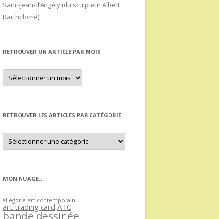
Saint-Jean-d’Angély (du sculpteur Albert
Bartholomé)
RETROUVER UN ARTICLE PAR MOIS
Retrouver
un
article
par
mois
RETROUVER LES ARTICLES PAR CATÉGORIE
Retrouver
les
articles
par
catégorie
MON NUAGE…
allégorie
art contemporain
art trading card
ATC
bande dessinée