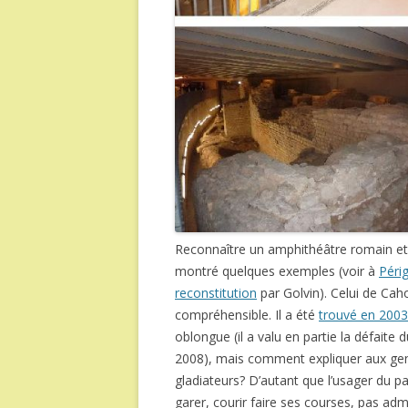
Reconnaître un amphithéâtre romain et l
montré quelques exemples (voir à
Péri
reconstitution
par Golvin). Celui de Cah
compréhensible. Il a été
trouvé en 2003
oblongue (il a valu en partie la défaite
2008), mais comment expliquer aux gens 
gladiateurs? D’autant que l’usager du par
garer, courir faire ses courses, pas admi