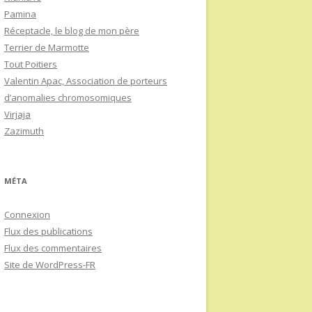
Pamina
Réceptacle, le blog de mon père
Terrier de Marmotte
Tout Poitiers
Valentin Apac, Association de porteurs
d’anomalies chromosomiques
Virjaja
Zazimuth
MÉTA
Connexion
Flux des publications
Flux des commentaires
Site de WordPress-FR