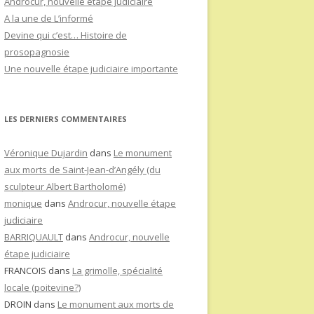
Androcur, nouvelle étape judiciaire
A la une de L’informé
Devine qui c’est… Histoire de
prosopagnosie
Une nouvelle étape judiciaire importante
LES DERNIERS COMMENTAIRES
Véronique Dujardin
dans
Le monument
aux morts de Saint-Jean-d’Angély (du
sculpteur Albert Bartholomé)
monique
dans
Androcur, nouvelle étape
judiciaire
BARRIQUAULT
dans
Androcur, nouvelle
étape judiciaire
FRANCOIS
dans
La grimolle, spécialité
locale (poitevine?)
DROIN
dans
Le monument aux morts de